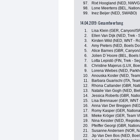
97.
Rixt Hoogland (NED, NWVG 
98.
Lone Meertens (BEL, Nation
99.
Inez Beijer (NED, SWABO)
14.04.2019: Gesamtwertung
1.
Lisa Klein (GER, Canyon//
2.
Ellen Van Dijk (NED, Trek - 
3.
Kirsten Wild (NED, WNT - Ro
4.
Amy Pieters (NED, Boels Do
5.
Alice Barnes (GBR, Canyon
6.
Jolien D`Hoore (BEL, Boels
7.
Lotta Lepistö (FIN, Trek - Se
8.
Christine Majerus (LUX, Bo
9.
Lorena Wiebes (NED, Parkho
10.
Anouska Koster (NED, Team 
11.
Barbara Guarischi (ITA, Team
12.
Rhona Callander (GBR, Nati
13.
Natalie Van Gogh (NED, Bieh
14.
Jessica Roberts (GBR, Nati
15.
Lisa Brennauer (GER, WNT -
16.
Anna Van Der Breggen (NED
17.
Romy Kasper (GER, Nationa
18.
Mieke Kröger (GER, Team Vir
19.
Nina Kessler (NED, Regiot
20.
Pfeiffer Georgi (GBR, Natio
21.
Susanne Andersen (NOR, N
22.
Jip Van Den Bos (NED, Boe