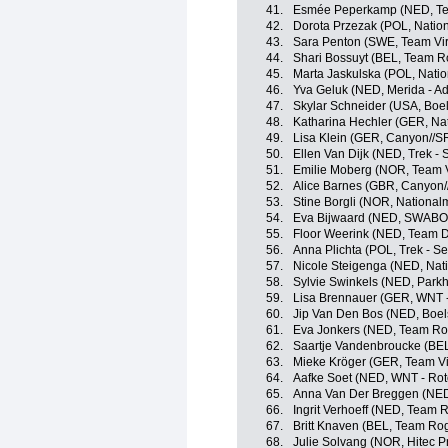
41.
Esmée Peperkamp (NED, Te
42.
Dorota Przezak (POL, Natio
43.
Sara Penton (SWE, Team Vir
44.
Shari Bossuyt (BEL, Team R
45.
Marta Jaskulska (POL, Nati
46.
Yva Geluk (NED, Merida - A
47.
Skylar Schneider (USA, Boe
48.
Katharina Hechler (GER, Na
49.
Lisa Klein (GER, Canyon//
50.
Ellen Van Dijk (NED, Trek - 
51.
Emilie Moberg (NOR, Team V
52.
Alice Barnes (GBR, Canyon
53.
Stine Borgli (NOR, Nationa
54.
Eva Bijwaard (NED, SWABO
55.
Floor Weerink (NED, Team D
56.
Anna Plichta (POL, Trek - S
57.
Nicole Steigenga (NED, Nat
58.
Sylvie Swinkels (NED, Parkh
59.
Lisa Brennauer (GER, WNT -
60.
Jip Van Den Bos (NED, Boe
61.
Eva Jonkers (NED, Team Ro
62.
Saartje Vandenbroucke (BEL
63.
Mieke Kröger (GER, Team Vir
64.
Aafke Soet (NED, WNT - Rot
65.
Anna Van Der Breggen (NED
66.
Ingrit Verhoeff (NED, Team 
67.
Britt Knaven (BEL, Team Ro
68.
Julie Solvang (NOR, Hitec Pr