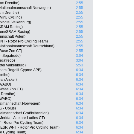
am Drenthe)
2:55
 Nationalmannschaft Norwegen)
2:55
am Drenthe)
2:55
irtu Cycling)
2:55
khotel Valkenburg)
2:55
/SRAM Racing)
2:55
yon//SRAM Racing)
2:55
nnschaft Polen)
2:55
NT - Rotor Pro Cycling Team)
2:55
Nationalmannschaft Deutschland)
2:55
-Wase Zon CT)
2:55
 - Segafredo)
3:04
Segafredo)
3:04
tel Valkenburg)
5:53
Team Rogelli-Gyproc-APB)
6:34
enthe)
6:34
an Arckel)
6:34
SWABO)
6:34
o-Wase Zon CT)
6:34
 Drenthe)
6:34
 SWABO)
6:34
nalmannschaft Norwegen)
6:34
 - Uplus)
6:34
almannschaft Großbritannien)
6:34
erida - Adelaar Ladies CT)
6:34
- Rotor Pro Cycling Team)
6:34
ESP, WNT - Rotor Pro Cycling Team)
6:34
re Cycling Team)
6:34