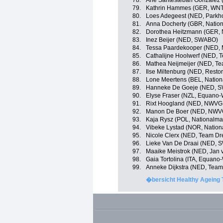
78.
Ane Santesteban Gonzalez (
79.
Kathrin Hammes (GER, WNT 
80.
Loes Adegeest (NED, Parkho
81.
Anna Docherty (GBR, Nation
82.
Dorothea Heitzmann (GER, 
83.
Inez Beijer (NED, SWABO)
84.
Tessa Paardekooper (NED, M
85.
Cathalijne Hoolwerf (NED, 
86.
Mathea Neijmeijer (NED, Te
87.
Ilse Miltenburg (NED, Resto
88.
Lone Meertens (BEL, Nation
89.
Hanneke De Goeje (NED, 
90.
Elyse Fraser (NZL, Equano
91.
Rixt Hoogland (NED, NWVG 
92.
Manon De Boer (NED, NWVG
93.
Kaja Rysz (POL, Nationalma
94.
Vibeke Lystad (NOR, Natio
95.
Nicole Clerx (NED, Team Dr
96.
Lieke Van De Draai (NED,
97.
Maaike Meistrok (NED, Jan v
98.
Gaia Tortolina (ITA, Equan
99.
Anneke Dijkstra (NED, Team
�bersicht Healthy Ageing 