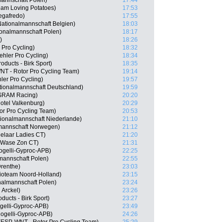
mannschaft Polen)
17:44
am Loving Potatoes)
17:53
Segafredo)
17:55
ationalmannschaft Belgien)
18:03
onalmannschaft Polen)
18:17
)
18:26
 Pro Cycling)
18:32
ehler Pro Cycling)
18:34
oducts - Birk Sport)
18:35
NT - Rotor Pro Cycling Team)
19:14
ler Pro Cycling)
19:57
tionalmannschaft Deutschland)
19:59
/SRAM Racing)
20:20
otel Valkenburg)
20:29
or Pro Cycling Team)
20:53
ionalmannschaft Niederlande)
21:10
lmannschaft Norwegen)
21:12
delaar Ladies CT)
21:20
-Wase Zon CT)
21:31
ogelli-Gyproc-APB)
22:25
mannschaft Polen)
22:55
renthe)
23:03
oteam Noord-Holland)
23:15
nalmannschaft Polen)
23:24
 Arckel)
23:26
ducts - Birk Sport)
23:27
gelli-Gyproc-APB)
23:49
Rogelli-Gyproc-APB)
24:26