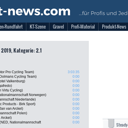
en-Rundfahrt
KT-Szene
Gravel
Profi-Material
Produkt-News
 2019, Kategorie: 2.1
tor Pro Cycling Team)
3:03:35
 Dolmans Cycling Team)
0:00
tel Valkenburg)
0:00
gafredo)
0:00
 Virtu Cycling)
0:00
ationalmannschaft Norwegen)
0:00
annschaft Niederlande)
0:00
Products - Birk Sport)
0:00
Jan van Arckel)
0:00
mannschaft Polen)
0:00
 Arckel)
0:00
 (NED, Nationalmannschaft
0:00
Steady