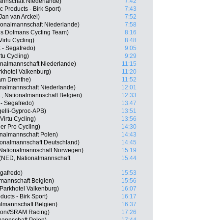
annschaft Niederlande)
7:42
Products - Birk Sport)
7:43
Jan van Arckel)
7:52
ionalmannschaft Niederlande)
7:58
ls Dolmans Cycling Team)
8:16
irtu Cycling)
8:48
k - Segafredo)
9:05
tu Cycling)
9:29
onalmannschaft Niederlande)
11:15
khotel Valkenburg)
11:20
am Drenthe)
11:52
onalmannschaft Niederlande)
12:01
, Nationalmannschaft Belgien)
12:33
 - Segafredo)
13:47
gelli-Gyproc-APB)
13:51
irtu Cycling)
13:56
r Pro Cycling)
14:30
onalmannschaft Polen)
14:43
ionalmannschaft Deutschland)
14:45
 Nationalmannschaft Norwegen)
15:19
 (NED, Nationalmannschaft
15:44
egafredo)
15:53
mannschaft Belgien)
15:56
Parkhotel Valkenburg)
16:07
ucts - Birk Sport)
16:17
almannschaft Belgien)
16:37
yon//SRAM Racing)
17:26