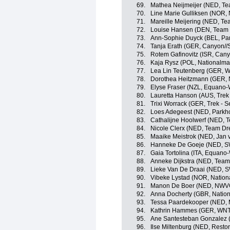
69.
Mathea Neijmeijer (NED, Te
70.
Line Marie Gulliksen (NOR,
71.
Mareille Meijering (NED, Te
72.
Louise Hansen (DEN, Team V
73.
Ann-Sophie Duyck (BEL, Par
74.
Tanja Erath (GER, Canyon/
75.
Rotem Gafinovitz (ISR, Can
76.
Kaja Rysz (POL, Nationalma
77.
Lea Lin Teutenberg (GER, W
78.
Dorothea Heitzmann (GER, 
79.
Elyse Fraser (NZL, Equano
80.
Lauretta Hanson (AUS, Trek
81.
Trixi Worrack (GER, Trek - 
82.
Loes Adegeest (NED, Parkho
83.
Cathalijne Hoolwerf (NED, 
84.
Nicole Clerx (NED, Team Dr
85.
Maaike Meistrok (NED, Jan v
86.
Hanneke De Goeje (NED, 
87.
Gaia Tortolina (ITA, Equan
88.
Anneke Dijkstra (NED, Team
89.
Lieke Van De Draai (NED,
90.
Vibeke Lystad (NOR, Natio
91.
Manon De Boer (NED, NWVG
92.
Anna Docherty (GBR, Nation
93.
Tessa Paardekooper (NED, M
94.
Kathrin Hammes (GER, WNT 
95.
Ane Santesteban Gonzalez (
96.
Ilse Miltenburg (NED, Resto