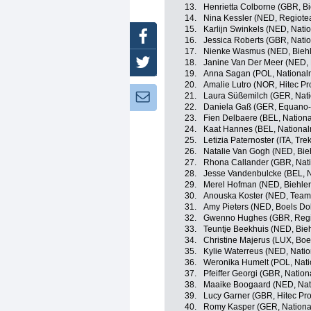
13.
Henrietta Colborne (GBR, Bi
14.
Nina Kessler (NED, Regiot
15.
Karlijn Swinkels (NED, Nati
Facebook
16.
Jessica Roberts (GBR, Nati
17.
Nienke Wasmus (NED, Biehle
18.
Janine Van Der Meer (NED, 
Twitter
19.
Anna Sagan (POL, National
20.
Amalie Lutro (NOR, Hitec Pro
21.
Laura Süßemilch (GER, Nat
Newsletter:
22.
Daniela Gaß (GER, Equano
23.
Fien Delbaere (BEL, Nation
24.
Kaat Hannes (BEL, National
25.
Letizia Paternoster (ITA, Tre
26.
Natalie Van Gogh (NED, Bieh
27.
Rhona Callander (GBR, Nati
28.
Jesse Vandenbulcke (BEL, N
29.
Merel Hofman (NED, Biehler
30.
Anouska Koster (NED, Team 
31.
Amy Pieters (NED, Boels Do
32.
Gwenno Hughes (GBR, Regi
33.
Teuntje Beekhuis (NED, Bieh
34.
Christine Majerus (LUX, Bo
35.
Kylie Waterreus (NED, Nati
36.
Weronika Humelt (POL, Nati
37.
Pfeiffer Georgi (GBR, Natio
38.
Maaike Boogaard (NED, Nat
39.
Lucy Garner (GBR, Hitec Prod
40.
Romy Kasper (GER, Nationa