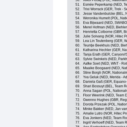
50.
Nikol Plosaj (POL, National
51.
Esmée Peperkamp (NED, Te
52.
Trixi Worrack (GER, Trek - 
53.
Jesse Vandenbulcke (BEL, N
54.
Weronika Humelt (POL, Nati
55.
Eva Bijwaard (NED, SWABO
56.
Merel Hofman (NED, Biehler
57.
Henrietta Colborne (GBR, Bi
58.
Julie Solvang (NOR, Hitec Pr
59.
Lea Lin Teutenberg (GER, W
60.
Teuntje Beekhuis (NED, Bieh
61.
Katharina Hechler (GER, Na
62.
Tanja Erath (GER, Canyon/
63.
Sylvie Swinkels (NED, Parkh
64.
Aafke Soet (NED, WNT - Rot
65.
Maaike Boogaard (NED, Nat
66.
Stine Borgli (NOR, Nationa
67.
Yva Geluk (NED, Merida - A
68.
Daniela Gaß (GER, Equano
69.
Shari Bossuyt (BEL, Team R
70.
Anna Sagan (POL, National
71.
Floor Weerink (NED, Team D
72.
Gwenno Hughes (GBR, Regi
73.
Dorota Przezak (POL, Natio
74.
Minke Bakker (NED, Jan van
75.
Amalie Lutro (NOR, Hitec Pro
76.
Eva Jonkers (NED, Team Ro
77.
Ingrit Verhoeff (NED, Team 