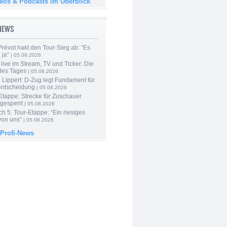
deos & Podcasts im Überblick
-NEWS
révot hakt den Tour-Sieg ab: “Es
 ja“
| 05.08.2026
live im Stream, TV und Ticker: Die
des Tages
| 05.08.2026
Lippert: D-Zug legt Fundament für
entscheidung
| 05.08.2026
Etappe: Strecke für Zuschauer
 gesperrt
| 05.08.2026
h 5. Tour-Etappe: “Ein riesiges
on uns“
| 05.08.2026
 Profi-News