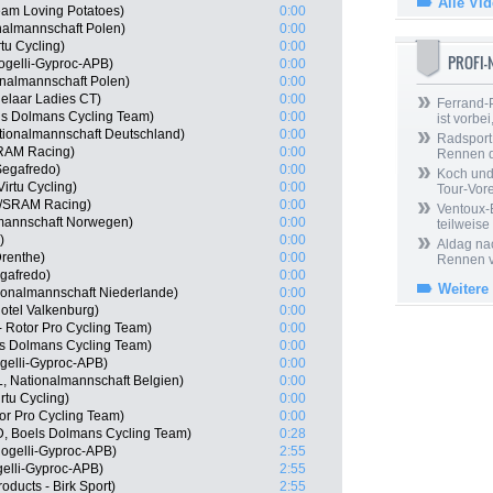
Alle Vi
am Loving Potatoes)
0:00
nalmannschaft Polen)
0:00
tu Cycling)
0:00
PROFI
ogelli-Gyproc-APB)
0:00
onalmannschaft Polen)
0:00
delaar Ladies CT)
0:00
Ferrand-P
ls Dolmans Cycling Team)
0:00
ist vorbei,
tionalmannschaft Deutschland)
0:00
Radsport 
SRAM Racing)
0:00
Rennen 
Segafredo)
0:00
Koch und 
irtu Cycling)
0:00
Tour-Vor
//SRAM Racing)
0:00
Ventoux-
lmannschaft Norwegen)
0:00
teilweise
)
0:00
Aldag nac
renthe)
0:00
Rennen v
egafredo)
0:00
Weitere
ionalmannschaft Niederlande)
0:00
otel Valkenburg)
0:00
 Rotor Pro Cycling Team)
0:00
ls Dolmans Cycling Team)
0:00
gelli-Gyproc-APB)
0:00
, Nationalmannschaft Belgien)
0:00
tu Cycling)
0:00
or Pro Cycling Team)
0:00
, Boels Dolmans Cycling Team)
0:28
Rogelli-Gyproc-APB)
2:55
gelli-Gyproc-APB)
2:55
oducts - Birk Sport)
2:55