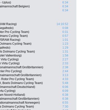
- Uplus)
6:34
almannschaft Belgien)
6:34
6:34
SRAM Racing)
14:16:52
Segafredo)
0:08
tor Pro Cycling Team)
0:31
lmans Cycling Team)
0:57
//SRAM Racing)
1:01
 Dolmans Cycling Team)
1:23
gafredo)
1:29
els Dolmans Cycling Team)
1:31
tel Valkenburg)
1:58
Virtu Cycling)
2:27
 Virtu Cycling)
2:33
onalmannschaft Großbritannien)
2:38
ler Pro Cycling)
2:44
onalmannschaft Großbritannien)
3:13
 Rotor Pro Cycling Team)
4:33
, Boels Dolmans Cycling Team)
5:48
lmannschaft Deutschland)
6:06
tu Cycling)
6:09
eam Noord-Holland)
6:38
nalmannschaft Großbritannien)
6:38
ationalmannschaft Norwegen)
6:55
ls Dolmans Cycling Team)
7:30