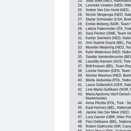
23.
Julia Soek (NED, Nationalm
24.
Lonneke Uneken (NED, Hitec 
25.
Amber Van Der Hulst (NED, 
26.
Nicole Steigenga (NED, Nat
27.
Skylar Schneider (USA, Boe
28.
Emilie Moberg (NOR, Team V
29.
Letizia Paternoster (ITA, Tre
30.
Sara Penton (SWE, Team Vir
31.
Karlijn Swinkels (NED, Nati
32.
Ann-Sophie Duyck (BEL, Par
33.
Mareille Meijering (NED, Te
34.
Kylie Waterreus (NED, Nati
35.
Saartje Vandenbroucke (BEL
36.
Lauretta Hanson (AUS, Trek
37.
Britt Knaven (BEL, Team Ro
38.
Louise Hansen (DEN, Team V
39.
Nienke Wasmus (NED, Biehle
40.
Marta Jaskulska (POL, Nati
41.
Laura Süßemilch (GER, Nat
42.
Line Marie Gulliksen (NOR,
43.
Maria Apolonia Van't Geloof
Niederlande)
44.
Anna Plichta (POL, Trek - S
45.
Kaat Hannes (BEL, National
46.
Janine Van Der Meer (NED, 
47.
Lucy Garner (GBR, Hitec Prod
48.
Fien Delbaere (BEL, Nation
49.
Rotem Gafinovitz (ISR, Can