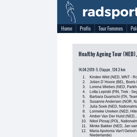
Home
Profis
Tour Femmes
Pol
Healthy Ageing Tour (NED),
14.04.2019: 5. Etappe , 124.3 km
1.
Kirsten Wild (NED, WNT - Ro
2.
Jolien D`Hoore (BEL, Boels
3.
Lorena Wiebes (NED, Parkho
4.
Lotta Lepistö (FIN, Trek - Se
5.
Barbara Guarischi (ITA, Team
6.
Susanne Andersen (NOR, N
7.
Julia Soek (NED, Nationalm
8.
Lonneke Uneken (NED, Hitec 
9.
Amber Van Der Hulst (NED, 
10.
Nikol Plosaj (POL, National
11.
Minke Bakker (NED, Jan van
12.
Maria Apolonia Van't Geloof
Niederlande)