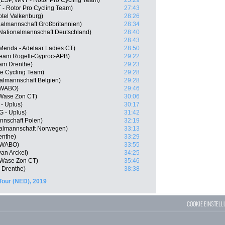
ESP, WNT - Rotor Pro Cycling Team)
25:29
- Rotor Pro Cycling Team)
27:43
tel Valkenburg)
28:26
almannschaft Großbritannien)
28:34
Nationalmannschaft Deutschland)
28:40
28:43
erida - Adelaar Ladies CT)
28:50
Team Rogelli-Gyproc-APB)
29:22
am Drenthe)
29:23
re Cycling Team)
29:28
almannschaft Belgien)
29:28
SWABO)
29:46
-Wase Zon CT)
30:06
- Uplus)
30:17
 - Uplus)
31:42
nnschaft Polen)
32:19
nalmannschaft Norwegen)
33:13
enthe)
33:29
 SWABO)
33:55
an Arckel)
34:25
o-Wase Zon CT)
35:46
 Drenthe)
38:38
Tour (NED), 2019
COOKIE EINSTEL