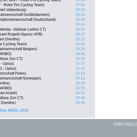
ESP, WNT - Rotor Pro Cycling Team)
25:29
- Rotor Pro Cycling Team)
27:43
tel Valkenburg)
28:26
almannschaft Großbritannien)
28:34
Nationalmannschaft Deutschland)
28:40
28:43
erida - Adelaar Ladies CT)
28:50
Team Rogelli-Gyproc-APB)
29:22
am Drenthe)
29:23
re Cycling Team)
29:28
almannschaft Belgien)
29:28
SWABO)
29:46
-Wase Zon CT)
30:06
- Uplus)
30:17
 - Uplus)
31:42
nnschaft Polen)
32:19
nalmannschaft Norwegen)
33:13
enthe)
33:29
 SWABO)
33:55
an Arckel)
34:25
o-Wase Zon CT)
35:46
 Drenthe)
38:38
Tour (NED), 2019
COOKIE EINSTEL