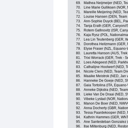
69.
Mathea Neijmeijer (NED, Te
70.
Line Marie Gulliksen (NOR,
71.
Mareille Meijering (NED, Te
72.
Louise Hansen (DEN, Team V
73.
Ann-Sophie Duyck (BEL, Par
74.
Tanja Erath (GER, Canyon/
75.
Rotem Gafinovitz (ISR, Can
76.
Kaja Rysz (POL, Nationalma
77.
Lea Lin Teutenberg (GER, W
78.
Dorothea Heitzmann (GER, 
79.
Elyse Fraser (NZL, Equano
80.
Lauretta Hanson (AUS, Trek
81.
Trixi Worrack (GER, Trek - 
82.
Loes Adegeest (NED, Parkho
83.
Cathalijne Hoolwerf (NED, 
84.
Nicole Clerx (NED, Team Dr
85.
Maaike Meistrok (NED, Jan v
86.
Hanneke De Goeje (NED, 
87.
Gaia Tortolina (ITA, Equan
88.
Anneke Dijkstra (NED, Team
89.
Lieke Van De Draai (NED,
90.
Vibeke Lystad (NOR, Natio
91.
Manon De Boer (NED, NWVG
92.
Anna Docherty (GBR, Nation
93.
Tessa Paardekooper (NED, M
94.
Kathrin Hammes (GER, WNT 
95.
Ane Santesteban Gonzalez (
96.
Ilse Miltenburg (NED, Resto