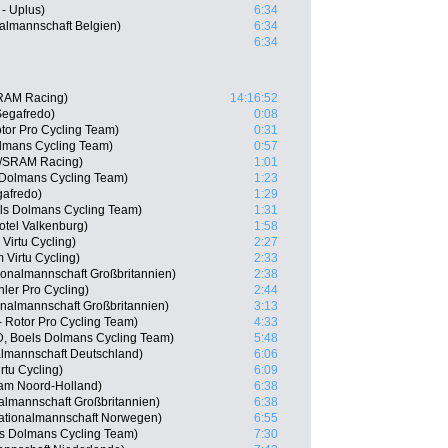
- Uplus)
6:34
almannschaft Belgien)
6:34
6:34
SRAM Racing)
14:16:52
Segafredo)
0:08
tor Pro Cycling Team)
0:31
lmans Cycling Team)
0:57
//SRAM Racing)
1:01
 Dolmans Cycling Team)
1:23
gafredo)
1:29
els Dolmans Cycling Team)
1:31
tel Valkenburg)
1:58
Virtu Cycling)
2:27
 Virtu Cycling)
2:33
onalmannschaft Großbritannien)
2:38
ler Pro Cycling)
2:44
onalmannschaft Großbritannien)
3:13
 Rotor Pro Cycling Team)
4:33
, Boels Dolmans Cycling Team)
5:48
lmannschaft Deutschland)
6:06
tu Cycling)
6:09
eam Noord-Holland)
6:38
nalmannschaft Großbritannien)
6:38
ationalmannschaft Norwegen)
6:55
ls Dolmans Cycling Team)
7:30