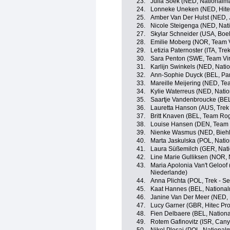
23.
Julia Soek (NED, Nationalm
24.
Lonneke Uneken (NED, Hitec 
25.
Amber Van Der Hulst (NED, 
26.
Nicole Steigenga (NED, Nat
27.
Skylar Schneider (USA, Boe
28.
Emilie Moberg (NOR, Team V
29.
Letizia Paternoster (ITA, Tre
30.
Sara Penton (SWE, Team Vir
31.
Karlijn Swinkels (NED, Nati
32.
Ann-Sophie Duyck (BEL, Par
33.
Mareille Meijering (NED, Te
34.
Kylie Waterreus (NED, Nati
35.
Saartje Vandenbroucke (BEL
36.
Lauretta Hanson (AUS, Trek
37.
Britt Knaven (BEL, Team Ro
38.
Louise Hansen (DEN, Team V
39.
Nienke Wasmus (NED, Biehle
40.
Marta Jaskulska (POL, Nati
41.
Laura Süßemilch (GER, Nat
42.
Line Marie Gulliksen (NOR,
43.
Maria Apolonia Van't Geloof
Niederlande)
44.
Anna Plichta (POL, Trek - S
45.
Kaat Hannes (BEL, National
46.
Janine Van Der Meer (NED, 
47.
Lucy Garner (GBR, Hitec Prod
48.
Fien Delbaere (BEL, Nation
49.
Rotem Gafinovitz (ISR, Can