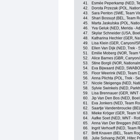
41.
Esmée Peperkamp (NED, Te
42.
Dorota Przezak (POL, Natio
43.
Sara Penton (SWE, Team Vir
44.
Shari Bossuyt (BEL, Team R
45.
Marta Jaskulska (POL, Nati
46.
Yva Geluk (NED, Merida - A
47.
Skylar Schneider (USA, Boe
48.
Katharina Hechler (GER, Na
49.
Lisa Klein (GER, Canyon//
50.
Ellen Van Dijk (NED, Trek - 
51.
Emilie Moberg (NOR, Team V
52.
Alice Barnes (GBR, Canyon
53.
Stine Borgli (NOR, Nationa
54.
Eva Bijwaard (NED, SWABO
55.
Floor Weerink (NED, Team D
56.
Anna Plichta (POL, Trek - S
57.
Nicole Steigenga (NED, Nat
58.
Sylvie Swinkels (NED, Parkh
59.
Lisa Brennauer (GER, WNT -
60.
Jip Van Den Bos (NED, Boe
61.
Eva Jonkers (NED, Team Ro
62.
Saartje Vandenbroucke (BEL
63.
Mieke Kröger (GER, Team Vir
64.
Aafke Soet (NED, WNT - Rot
65.
Anna Van Der Breggen (NED
66.
Ingrit Verhoeff (NED, Team 
67.
Britt Knaven (BEL, Team Ro
68.
Julie Solvang (NOR, Hitec Pr