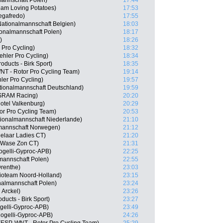
mannschaft Polen)
17:44
am Loving Potatoes)
17:53
Segafredo)
17:55
ationalmannschaft Belgien)
18:03
onalmannschaft Polen)
18:17
)
18:26
 Pro Cycling)
18:32
ehler Pro Cycling)
18:34
oducts - Birk Sport)
18:35
NT - Rotor Pro Cycling Team)
19:14
ler Pro Cycling)
19:57
tionalmannschaft Deutschland)
19:59
/SRAM Racing)
20:20
otel Valkenburg)
20:29
or Pro Cycling Team)
20:53
ionalmannschaft Niederlande)
21:10
lmannschaft Norwegen)
21:12
delaar Ladies CT)
21:20
-Wase Zon CT)
21:31
ogelli-Gyproc-APB)
22:25
mannschaft Polen)
22:55
renthe)
23:03
oteam Noord-Holland)
23:15
nalmannschaft Polen)
23:24
 Arckel)
23:26
ducts - Birk Sport)
23:27
gelli-Gyproc-APB)
23:49
Rogelli-Gyproc-APB)
24:26