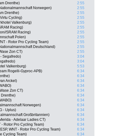
am Drenthe)
2:55
 Nationalmannschaft Norwegen)
2:55
am Drenthe)
2:55
irtu Cycling)
2:55
khotel Valkenburg)
2:55
/SRAM Racing)
2:55
yon//SRAM Racing)
2:55
nnschaft Polen)
2:55
NT - Rotor Pro Cycling Team)
2:55
Nationalmannschaft Deutschland)
2:55
-Wase Zon CT)
2:55
 - Segafredo)
3:04
Segafredo)
3:04
tel Valkenburg)
5:53
Team Rogelli-Gyproc-APB)
6:34
enthe)
6:34
an Arckel)
6:34
SWABO)
6:34
o-Wase Zon CT)
6:34
 Drenthe)
6:34
 SWABO)
6:34
nalmannschaft Norwegen)
6:34
 - Uplus)
6:34
almannschaft Großbritannien)
6:34
erida - Adelaar Ladies CT)
6:34
- Rotor Pro Cycling Team)
6:34
ESP, WNT - Rotor Pro Cycling Team)
6:34
re Cycling Team)
6:34