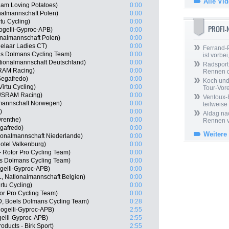
Alle Vi
am Loving Potatoes)
0:00
nalmannschaft Polen)
0:00
tu Cycling)
0:00
PROFI
ogelli-Gyproc-APB)
0:00
onalmannschaft Polen)
0:00
delaar Ladies CT)
0:00
Ferrand-P
ls Dolmans Cycling Team)
0:00
ist vorbei,
tionalmannschaft Deutschland)
0:00
Radsport 
SRAM Racing)
0:00
Rennen 
Segafredo)
0:00
Koch und 
irtu Cycling)
0:00
Tour-Vor
//SRAM Racing)
0:00
Ventoux-
lmannschaft Norwegen)
0:00
teilweise
)
0:00
Aldag nac
renthe)
0:00
Rennen v
egafredo)
0:00
Weitere
ionalmannschaft Niederlande)
0:00
otel Valkenburg)
0:00
 Rotor Pro Cycling Team)
0:00
ls Dolmans Cycling Team)
0:00
gelli-Gyproc-APB)
0:00
, Nationalmannschaft Belgien)
0:00
tu Cycling)
0:00
or Pro Cycling Team)
0:00
, Boels Dolmans Cycling Team)
0:28
Rogelli-Gyproc-APB)
2:55
gelli-Gyproc-APB)
2:55
oducts - Birk Sport)
2:55