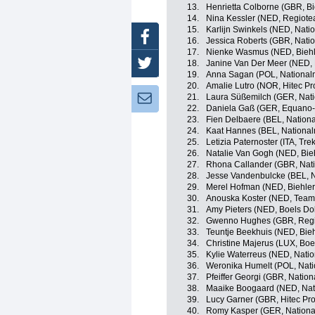
13.
Henrietta Colborne (GBR, Bi
14.
Nina Kessler (NED, Regiot
15.
Karlijn Swinkels (NED, Nati
Facebook
16.
Jessica Roberts (GBR, Nati
17.
Nienke Wasmus (NED, Biehle
18.
Janine Van Der Meer (NED, 
Twitter
19.
Anna Sagan (POL, National
20.
Amalie Lutro (NOR, Hitec Pro
21.
Laura Süßemilch (GER, Nat
Newsletter:
22.
Daniela Gaß (GER, Equano
23.
Fien Delbaere (BEL, Nation
24.
Kaat Hannes (BEL, National
25.
Letizia Paternoster (ITA, Tre
26.
Natalie Van Gogh (NED, Bieh
27.
Rhona Callander (GBR, Nati
28.
Jesse Vandenbulcke (BEL, N
29.
Merel Hofman (NED, Biehler
30.
Anouska Koster (NED, Team 
31.
Amy Pieters (NED, Boels Do
32.
Gwenno Hughes (GBR, Regi
33.
Teuntje Beekhuis (NED, Bieh
34.
Christine Majerus (LUX, Bo
35.
Kylie Waterreus (NED, Nati
36.
Weronika Humelt (POL, Nati
37.
Pfeiffer Georgi (GBR, Natio
38.
Maaike Boogaard (NED, Nat
39.
Lucy Garner (GBR, Hitec Prod
40.
Romy Kasper (GER, Nationa