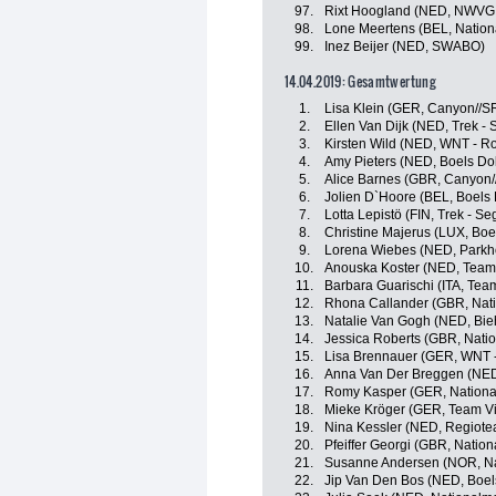
97.
Rixt Hoogland (NED, NWVG 
98.
Lone Meertens (BEL, Nation
99.
Inez Beijer (NED, SWABO)
14.04.2019: Gesamtwertung
1.
Lisa Klein (GER, Canyon//
2.
Ellen Van Dijk (NED, Trek - 
3.
Kirsten Wild (NED, WNT - Ro
4.
Amy Pieters (NED, Boels Do
5.
Alice Barnes (GBR, Canyon
6.
Jolien D`Hoore (BEL, Boels
7.
Lotta Lepistö (FIN, Trek - Se
8.
Christine Majerus (LUX, Bo
9.
Lorena Wiebes (NED, Parkho
10.
Anouska Koster (NED, Team 
11.
Barbara Guarischi (ITA, Team
12.
Rhona Callander (GBR, Nati
13.
Natalie Van Gogh (NED, Bieh
14.
Jessica Roberts (GBR, Nati
15.
Lisa Brennauer (GER, WNT -
16.
Anna Van Der Breggen (NED
17.
Romy Kasper (GER, Nationa
18.
Mieke Kröger (GER, Team Vir
19.
Nina Kessler (NED, Regiot
20.
Pfeiffer Georgi (GBR, Natio
21.
Susanne Andersen (NOR, N
22.
Jip Van Den Bos (NED, Boe