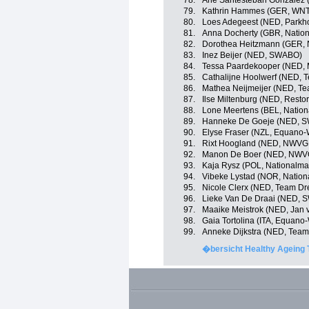
78.
Ane Santesteban Gonzalez (
79.
Kathrin Hammes (GER, WNT 
80.
Loes Adegeest (NED, Parkho
81.
Anna Docherty (GBR, Nation
82.
Dorothea Heitzmann (GER, 
83.
Inez Beijer (NED, SWABO)
84.
Tessa Paardekooper (NED, M
85.
Cathalijne Hoolwerf (NED, 
86.
Mathea Neijmeijer (NED, Te
87.
Ilse Miltenburg (NED, Resto
88.
Lone Meertens (BEL, Nation
89.
Hanneke De Goeje (NED, 
90.
Elyse Fraser (NZL, Equano
91.
Rixt Hoogland (NED, NWVG 
92.
Manon De Boer (NED, NWVG
93.
Kaja Rysz (POL, Nationalma
94.
Vibeke Lystad (NOR, Natio
95.
Nicole Clerx (NED, Team Dr
96.
Lieke Van De Draai (NED,
97.
Maaike Meistrok (NED, Jan v
98.
Gaia Tortolina (ITA, Equan
99.
Anneke Dijkstra (NED, Team
�bersicht Healthy Ageing 