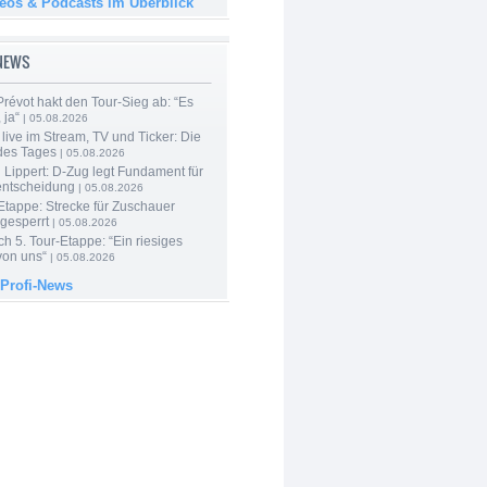
deos & Podcasts im Überblick
-NEWS
révot hakt den Tour-Sieg ab: “Es
 ja“
| 05.08.2026
live im Stream, TV und Ticker: Die
des Tages
| 05.08.2026
Lippert: D-Zug legt Fundament für
entscheidung
| 05.08.2026
Etappe: Strecke für Zuschauer
 gesperrt
| 05.08.2026
h 5. Tour-Etappe: “Ein riesiges
on uns“
| 05.08.2026
 Profi-News