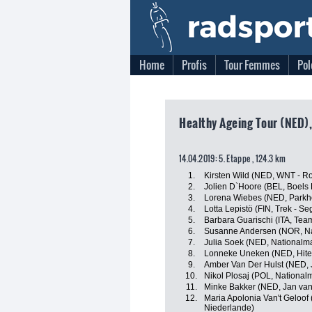
Home
Profis
Tour Femmes
Pol
Healthy Ageing Tour (NED),
14.04.2019: 5. Etappe , 124.3 km
1.
Kirsten Wild (NED, WNT - Ro
2.
Jolien D`Hoore (BEL, Boels
3.
Lorena Wiebes (NED, Parkho
4.
Lotta Lepistö (FIN, Trek - Se
5.
Barbara Guarischi (ITA, Team
6.
Susanne Andersen (NOR, N
7.
Julia Soek (NED, Nationalm
8.
Lonneke Uneken (NED, Hitec 
9.
Amber Van Der Hulst (NED, 
10.
Nikol Plosaj (POL, National
11.
Minke Bakker (NED, Jan van
12.
Maria Apolonia Van't Geloof
Niederlande)