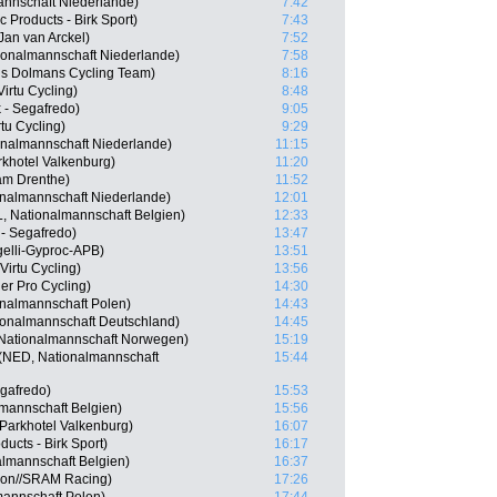
annschaft Niederlande)
7:42
Products - Birk Sport)
7:43
Jan van Arckel)
7:52
ionalmannschaft Niederlande)
7:58
ls Dolmans Cycling Team)
8:16
irtu Cycling)
8:48
k - Segafredo)
9:05
tu Cycling)
9:29
onalmannschaft Niederlande)
11:15
khotel Valkenburg)
11:20
am Drenthe)
11:52
onalmannschaft Niederlande)
12:01
, Nationalmannschaft Belgien)
12:33
 - Segafredo)
13:47
gelli-Gyproc-APB)
13:51
irtu Cycling)
13:56
r Pro Cycling)
14:30
onalmannschaft Polen)
14:43
ionalmannschaft Deutschland)
14:45
 Nationalmannschaft Norwegen)
15:19
 (NED, Nationalmannschaft
15:44
egafredo)
15:53
mannschaft Belgien)
15:56
Parkhotel Valkenburg)
16:07
ucts - Birk Sport)
16:17
almannschaft Belgien)
16:37
yon//SRAM Racing)
17:26