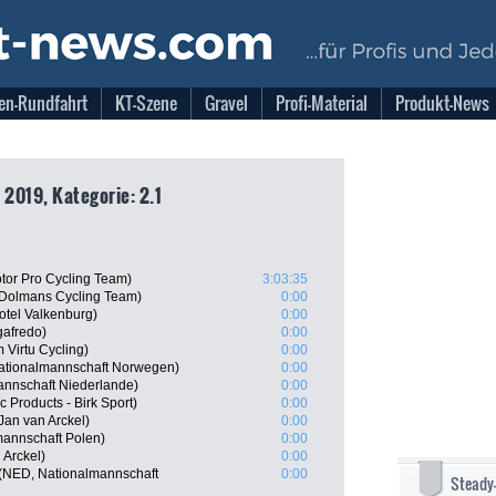
en-Rundfahrt
KT-Szene
Gravel
Profi-Material
Produkt-News
 2019, Kategorie: 2.1
tor Pro Cycling Team)
3:03:35
 Dolmans Cycling Team)
0:00
tel Valkenburg)
0:00
gafredo)
0:00
 Virtu Cycling)
0:00
ationalmannschaft Norwegen)
0:00
annschaft Niederlande)
0:00
Products - Birk Sport)
0:00
Jan van Arckel)
0:00
mannschaft Polen)
0:00
 Arckel)
0:00
 (NED, Nationalmannschaft
0:00
Steady