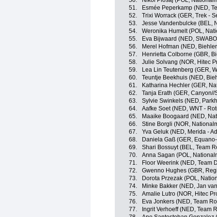
50.
Nikol Plosaj (POL, National
51.
Esmée Peperkamp (NED, Te
52.
Trixi Worrack (GER, Trek - 
53.
Jesse Vandenbulcke (BEL, N
54.
Weronika Humelt (POL, Nati
55.
Eva Bijwaard (NED, SWABO
56.
Merel Hofman (NED, Biehler
57.
Henrietta Colborne (GBR, Bi
58.
Julie Solvang (NOR, Hitec Pr
59.
Lea Lin Teutenberg (GER, W
60.
Teuntje Beekhuis (NED, Bieh
61.
Katharina Hechler (GER, Na
62.
Tanja Erath (GER, Canyon/
63.
Sylvie Swinkels (NED, Parkh
64.
Aafke Soet (NED, WNT - Rot
65.
Maaike Boogaard (NED, Nat
66.
Stine Borgli (NOR, Nationa
67.
Yva Geluk (NED, Merida - A
68.
Daniela Gaß (GER, Equano
69.
Shari Bossuyt (BEL, Team R
70.
Anna Sagan (POL, National
71.
Floor Weerink (NED, Team D
72.
Gwenno Hughes (GBR, Regi
73.
Dorota Przezak (POL, Natio
74.
Minke Bakker (NED, Jan van
75.
Amalie Lutro (NOR, Hitec Pro
76.
Eva Jonkers (NED, Team Ro
77.
Ingrit Verhoeff (NED, Team 