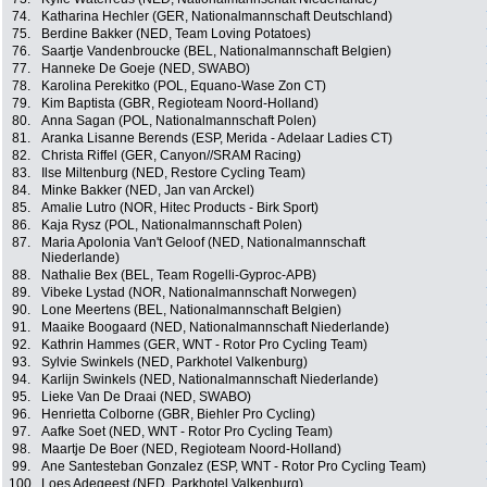
74.
Katharina Hechler (GER, Nationalmannschaft Deutschland)
75.
Berdine Bakker (NED, Team Loving Potatoes)
76.
Saartje Vandenbroucke (BEL, Nationalmannschaft Belgien)
77.
Hanneke De Goeje (NED, SWABO)
78.
Karolina Perekitko (POL, Equano-Wase Zon CT)
79.
Kim Baptista (GBR, Regioteam Noord-Holland)
80.
Anna Sagan (POL, Nationalmannschaft Polen)
81.
Aranka Lisanne Berends (ESP, Merida - Adelaar Ladies CT)
82.
Christa Riffel (GER, Canyon//SRAM Racing)
83.
Ilse Miltenburg (NED, Restore Cycling Team)
84.
Minke Bakker (NED, Jan van Arckel)
85.
Amalie Lutro (NOR, Hitec Products - Birk Sport)
86.
Kaja Rysz (POL, Nationalmannschaft Polen)
87.
Maria Apolonia Van't Geloof (NED, Nationalmannschaft
Niederlande)
88.
Nathalie Bex (BEL, Team Rogelli-Gyproc-APB)
89.
Vibeke Lystad (NOR, Nationalmannschaft Norwegen)
90.
Lone Meertens (BEL, Nationalmannschaft Belgien)
91.
Maaike Boogaard (NED, Nationalmannschaft Niederlande)
92.
Kathrin Hammes (GER, WNT - Rotor Pro Cycling Team)
93.
Sylvie Swinkels (NED, Parkhotel Valkenburg)
94.
Karlijn Swinkels (NED, Nationalmannschaft Niederlande)
95.
Lieke Van De Draai (NED, SWABO)
96.
Henrietta Colborne (GBR, Biehler Pro Cycling)
97.
Aafke Soet (NED, WNT - Rotor Pro Cycling Team)
98.
Maartje De Boer (NED, Regioteam Noord-Holland)
99.
Ane Santesteban Gonzalez (ESP, WNT - Rotor Pro Cycling Team)
100.
Loes Adegeest (NED, Parkhotel Valkenburg)