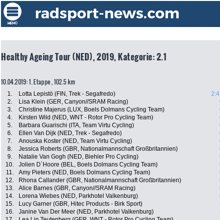
Healthy Ageing Tour (NED), 2019, Kategorie: 2.1
10.04.2019: 1. Etappe , 102.5 km
1.
Lotta Lepistö (FIN, Trek - Segafredo)
2:4
2.
Lisa Klein (GER, Canyon//SRAM Racing)
3.
Christine Majerus (LUX, Boels Dolmans Cycling Team)
4.
Kirsten Wild (NED, WNT - Rotor Pro Cycling Team)
5.
Barbara Guarischi (ITA, Team Virtu Cycling)
6.
Ellen Van Dijk (NED, Trek - Segafredo)
7.
Anouska Koster (NED, Team Virtu Cycling)
8.
Jessica Roberts (GBR, Nationalmannschaft Großbritannien)
9.
Natalie Van Gogh (NED, Biehler Pro Cycling)
10.
Jolien D`Hoore (BEL, Boels Dolmans Cycling Team)
11.
Amy Pieters (NED, Boels Dolmans Cycling Team)
12.
Rhona Callander (GBR, Nationalmannschaft Großbritannien)
13.
Alice Barnes (GBR, Canyon//SRAM Racing)
14.
Lorena Wiebes (NED, Parkhotel Valkenburg)
15.
Lucy Garner (GBR, Hitec Products - Birk Sport)
16.
Janine Van Der Meer (NED, Parkhotel Valkenburg)
17.
Lea Lin Teutenberg (GER, WNT - Rotor Pro Cycling Team)