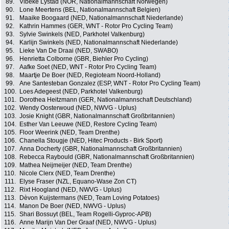
89.
Vibeke Lystad (NOR, Nationalmannschaft Norwegen)
90.
Lone Meertens (BEL, Nationalmannschaft Belgien)
91.
Maaike Boogaard (NED, Nationalmannschaft Niederlande)
92.
Kathrin Hammes (GER, WNT - Rotor Pro Cycling Team)
93.
Sylvie Swinkels (NED, Parkhotel Valkenburg)
94.
Karlijn Swinkels (NED, Nationalmannschaft Niederlande)
95.
Lieke Van De Draai (NED, SWABO)
96.
Henrietta Colborne (GBR, Biehler Pro Cycling)
97.
Aafke Soet (NED, WNT - Rotor Pro Cycling Team)
98.
Maartje De Boer (NED, Regioteam Noord-Holland)
99.
Ane Santesteban Gonzalez (ESP, WNT - Rotor Pro Cycling Team)
100.
Loes Adegeest (NED, Parkhotel Valkenburg)
101.
Dorothea Heitzmann (GER, Nationalmannschaft Deutschland)
102.
Wendy Oosterwoud (NED, NWVG - Uplus)
103.
Josie Knight (GBR, Nationalmannschaft Großbritannien)
104.
Esther Van Leeuwe (NED, Restore Cycling Team)
105.
Floor Weerink (NED, Team Drenthe)
106.
Chanella Stougje (NED, Hitec Products - Birk Sport)
107.
Anna Docherty (GBR, Nationalmannschaft Großbritannien)
108.
Rebecca Raybould (GBR, Nationalmannschaft Großbritannien)
109.
Mathea Neijmeijer (NED, Team Drenthe)
110.
Nicole Clerx (NED, Team Drenthe)
111.
Elyse Fraser (NZL, Equano-Wase Zon CT)
112.
Rixt Hoogland (NED, NWVG - Uplus)
113.
Dèvon Kuijstermans (NED, Team Loving Potatoes)
114.
Manon De Boer (NED, NWVG - Uplus)
115.
Shari Bossuyt (BEL, Team Rogelli-Gyproc-APB)
116.
Anne Marijn Van Der Graaf (NED, NWVG - Uplus)