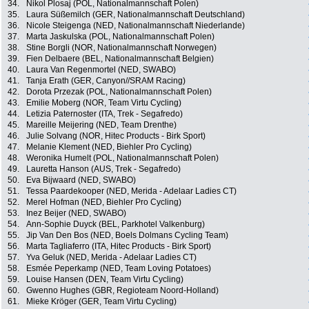
34.
Nikol Plosaj (POL, Nationalmannschaft Polen)
35.
Laura Süßemilch (GER, Nationalmannschaft Deutschland)
36.
Nicole Steigenga (NED, Nationalmannschaft Niederlande)
37.
Marta Jaskulska (POL, Nationalmannschaft Polen)
38.
Stine Borgli (NOR, Nationalmannschaft Norwegen)
39.
Fien Delbaere (BEL, Nationalmannschaft Belgien)
40.
Laura Van Regenmortel (NED, SWABO)
41.
Tanja Erath (GER, Canyon//SRAM Racing)
42.
Dorota Przezak (POL, Nationalmannschaft Polen)
43.
Emilie Moberg (NOR, Team Virtu Cycling)
44.
Letizia Paternoster (ITA, Trek - Segafredo)
45.
Mareille Meijering (NED, Team Drenthe)
46.
Julie Solvang (NOR, Hitec Products - Birk Sport)
47.
Melanie Klement (NED, Biehler Pro Cycling)
48.
Weronika Humelt (POL, Nationalmannschaft Polen)
49.
Lauretta Hanson (AUS, Trek - Segafredo)
50.
Eva Bijwaard (NED, SWABO)
51.
Tessa Paardekooper (NED, Merida - Adelaar Ladies CT)
52.
Merel Hofman (NED, Biehler Pro Cycling)
53.
Inez Beijer (NED, SWABO)
54.
Ann-Sophie Duyck (BEL, Parkhotel Valkenburg)
55.
Jip Van Den Bos (NED, Boels Dolmans Cycling Team)
56.
Marta Tagliaferro (ITA, Hitec Products - Birk Sport)
57.
Yva Geluk (NED, Merida - Adelaar Ladies CT)
58.
Esmée Peperkamp (NED, Team Loving Potatoes)
59.
Louise Hansen (DEN, Team Virtu Cycling)
60.
Gwenno Hughes (GBR, Regioteam Noord-Holland)
61.
Mieke Kröger (GER, Team Virtu Cycling)