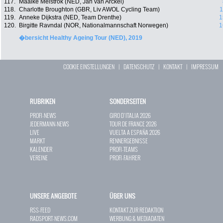
117.
Maaike Meistrok (NED, Jan van Arckel)
118.
Charlotte Broughton (GBR, Liv AWOL Cycling Team)
1
119.
Anneke Dijkstra (NED, Team Drenthe)
1
120.
Birgitte Ravndal (NOR, Nationalmannschaft Norwegen)
1
�bersicht Healthy Ageing Tour (NED), 2019
COOKIE EINSTELLUNGEN
|
DATENSCHUTZ
|
KONTAKT
|
IMPRESSUM
RUBRIKEN
SONDERSEITEN
PROFI-NEWS
GIRO D`ITALIA 2026
JEDERMANN-NEWS
TOUR DE FRANCE 2026
LIVE
VUELTA A ESPAÑA 2026
MARKT
RENNERGEBNISSE
KALENDER
PROFI-TEAMS
VEREINE
PROFI-FAHRER
UNSERE ANGEBOTE
ÜBER UNS
RSS-FEED
KONTAKT ZUR REDAKTION
RADSPORT-NEWS.COM
WERBUNG & MEDIADATEN