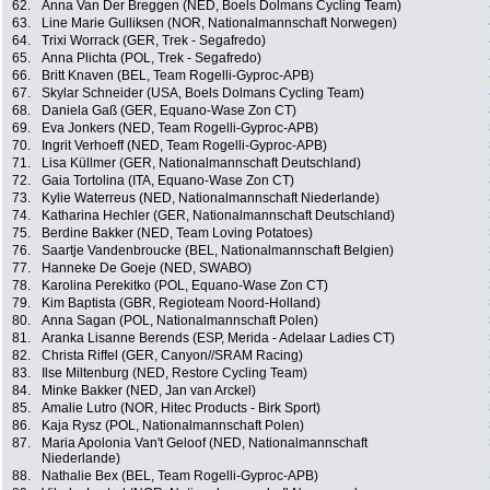
62.
Anna Van Der Breggen (NED, Boels Dolmans Cycling Team)
63.
Line Marie Gulliksen (NOR, Nationalmannschaft Norwegen)
64.
Trixi Worrack (GER, Trek - Segafredo)
65.
Anna Plichta (POL, Trek - Segafredo)
66.
Britt Knaven (BEL, Team Rogelli-Gyproc-APB)
67.
Skylar Schneider (USA, Boels Dolmans Cycling Team)
68.
Daniela Gaß (GER, Equano-Wase Zon CT)
69.
Eva Jonkers (NED, Team Rogelli-Gyproc-APB)
70.
Ingrit Verhoeff (NED, Team Rogelli-Gyproc-APB)
71.
Lisa Küllmer (GER, Nationalmannschaft Deutschland)
72.
Gaia Tortolina (ITA, Equano-Wase Zon CT)
73.
Kylie Waterreus (NED, Nationalmannschaft Niederlande)
74.
Katharina Hechler (GER, Nationalmannschaft Deutschland)
75.
Berdine Bakker (NED, Team Loving Potatoes)
76.
Saartje Vandenbroucke (BEL, Nationalmannschaft Belgien)
77.
Hanneke De Goeje (NED, SWABO)
78.
Karolina Perekitko (POL, Equano-Wase Zon CT)
79.
Kim Baptista (GBR, Regioteam Noord-Holland)
80.
Anna Sagan (POL, Nationalmannschaft Polen)
81.
Aranka Lisanne Berends (ESP, Merida - Adelaar Ladies CT)
82.
Christa Riffel (GER, Canyon//SRAM Racing)
83.
Ilse Miltenburg (NED, Restore Cycling Team)
84.
Minke Bakker (NED, Jan van Arckel)
85.
Amalie Lutro (NOR, Hitec Products - Birk Sport)
86.
Kaja Rysz (POL, Nationalmannschaft Polen)
87.
Maria Apolonia Van't Geloof (NED, Nationalmannschaft
Niederlande)
88.
Nathalie Bex (BEL, Team Rogelli-Gyproc-APB)