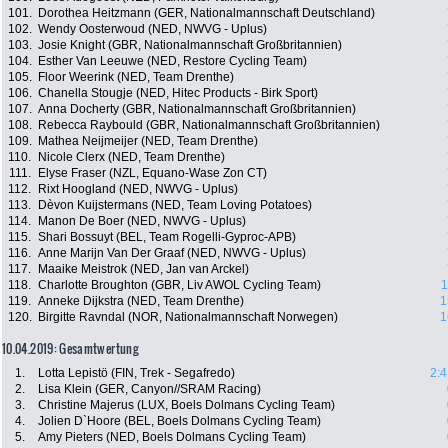
101.
Dorothea Heitzmann (GER, Nationalmannschaft Deutschland)
102.
Wendy Oosterwoud (NED, NWVG - Uplus)
103.
Josie Knight (GBR, Nationalmannschaft Großbritannien)
104.
Esther Van Leeuwe (NED, Restore Cycling Team)
105.
Floor Weerink (NED, Team Drenthe)
106.
Chanella Stougje (NED, Hitec Products - Birk Sport)
107.
Anna Docherty (GBR, Nationalmannschaft Großbritannien)
108.
Rebecca Raybould (GBR, Nationalmannschaft Großbritannien)
109.
Mathea Neijmeijer (NED, Team Drenthe)
110.
Nicole Clerx (NED, Team Drenthe)
111.
Elyse Fraser (NZL, Equano-Wase Zon CT)
112.
Rixt Hoogland (NED, NWVG - Uplus)
113.
Dèvon Kuijstermans (NED, Team Loving Potatoes)
114.
Manon De Boer (NED, NWVG - Uplus)
115.
Shari Bossuyt (BEL, Team Rogelli-Gyproc-APB)
116.
Anne Marijn Van Der Graaf (NED, NWVG - Uplus)
117.
Maaike Meistrok (NED, Jan van Arckel)
118.
Charlotte Broughton (GBR, Liv AWOL Cycling Team)
1
119.
Anneke Dijkstra (NED, Team Drenthe)
1
120.
Birgitte Ravndal (NOR, Nationalmannschaft Norwegen)
1
10.04.2019: Gesamtwertung
1.
Lotta Lepistö (FIN, Trek - Segafredo)
2:4
2.
Lisa Klein (GER, Canyon//SRAM Racing)
3.
Christine Majerus (LUX, Boels Dolmans Cycling Team)
4.
Jolien D`Hoore (BEL, Boels Dolmans Cycling Team)
5.
Amy Pieters (NED, Boels Dolmans Cycling Team)