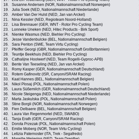
18.
Susanne Andersen (NOR, Nationalmannschaft Norwegen)
19.
Julia Soek (NED, Nationalmannschaft Niederlande)
20.
Amber Van Der Hulst (NED, Jan van Arckel)
21.
Nina Kessler (NED, Regioteam Noord-Holland)
22.
Lisa Brennauer (GER, WNT - Rotor Pro Cycling Team)
23.
Lonneke Uneken (NED, Hitec Products - Birk Sport)
24.
Nienke Wasmus (NED, Biehler Pro Cycling)
25.
Jesse Vandenbulcke (BEL, Nationalmannschaft Belgien)
26.
Sara Penton (SWE, Team Virtu Cycling)
27.
Pfeiffer Georgi (GBR, Nationalmannschaft Großbritannien)
28.
Teuntje Beekhuis (NED, Biehler Pro Cycling)
29.
Cathalijne Hoolwerf (NED, Team Rogelli-Gyproc-APB)
30.
Bente Van Teeseling (NED, Jan van Arckel)
31.
Romy Kasper (GER, Nationalmannschaft Deutschland)
32.
Rotem Gafinovitz (ISR, Canyon//SRAM Racing)
33.
Kaat Hannes (BEL, Nationalmannschaft Belgien)
34.
Nikol Plosaj (POL, Nationalmannschaft Polen)
35.
Laura Süßemilch (GER, Nationalmannschaft Deutschland)
36.
Nicole Steigenga (NED, Nationalmannschaft Niederlande)
37.
Marta Jaskulska (POL, Nationalmannschaft Polen)
38.
Stine Borgli (NOR, Nationalmannschaft Norwegen)
39.
Fien Delbaere (BEL, Nationalmannschaft Belgien)
40.
Laura Van Regenmortel (NED, SWABO)
41.
Tanja Erath (GER, Canyon//SRAM Racing)
42.
Dorota Przezak (POL, Nationalmannschaft Polen)
43.
Emilie Moberg (NOR, Team Virtu Cycling)
44.
Letizia Paternoster (ITA, Trek - Segafredo)
45.
Mareille Meijering (NED, Team Drenthe)