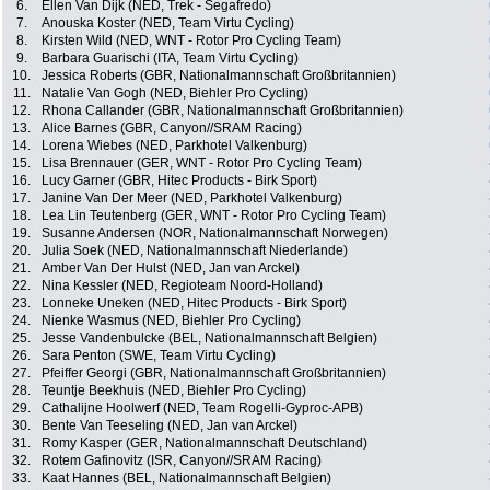
6.
Ellen Van Dijk (NED, Trek - Segafredo)
7.
Anouska Koster (NED, Team Virtu Cycling)
8.
Kirsten Wild (NED, WNT - Rotor Pro Cycling Team)
9.
Barbara Guarischi (ITA, Team Virtu Cycling)
10.
Jessica Roberts (GBR, Nationalmannschaft Großbritannien)
11.
Natalie Van Gogh (NED, Biehler Pro Cycling)
12.
Rhona Callander (GBR, Nationalmannschaft Großbritannien)
13.
Alice Barnes (GBR, Canyon//SRAM Racing)
14.
Lorena Wiebes (NED, Parkhotel Valkenburg)
15.
Lisa Brennauer (GER, WNT - Rotor Pro Cycling Team)
16.
Lucy Garner (GBR, Hitec Products - Birk Sport)
17.
Janine Van Der Meer (NED, Parkhotel Valkenburg)
18.
Lea Lin Teutenberg (GER, WNT - Rotor Pro Cycling Team)
19.
Susanne Andersen (NOR, Nationalmannschaft Norwegen)
20.
Julia Soek (NED, Nationalmannschaft Niederlande)
21.
Amber Van Der Hulst (NED, Jan van Arckel)
22.
Nina Kessler (NED, Regioteam Noord-Holland)
23.
Lonneke Uneken (NED, Hitec Products - Birk Sport)
24.
Nienke Wasmus (NED, Biehler Pro Cycling)
25.
Jesse Vandenbulcke (BEL, Nationalmannschaft Belgien)
26.
Sara Penton (SWE, Team Virtu Cycling)
27.
Pfeiffer Georgi (GBR, Nationalmannschaft Großbritannien)
28.
Teuntje Beekhuis (NED, Biehler Pro Cycling)
29.
Cathalijne Hoolwerf (NED, Team Rogelli-Gyproc-APB)
30.
Bente Van Teeseling (NED, Jan van Arckel)
31.
Romy Kasper (GER, Nationalmannschaft Deutschland)
32.
Rotem Gafinovitz (ISR, Canyon//SRAM Racing)
33.
Kaat Hannes (BEL, Nationalmannschaft Belgien)