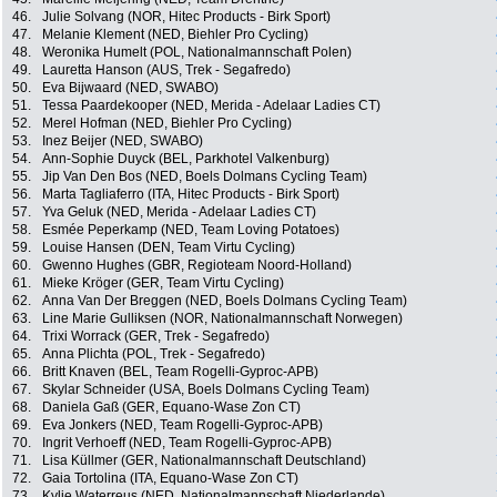
46.
Julie Solvang (NOR, Hitec Products - Birk Sport)
47.
Melanie Klement (NED, Biehler Pro Cycling)
48.
Weronika Humelt (POL, Nationalmannschaft Polen)
49.
Lauretta Hanson (AUS, Trek - Segafredo)
50.
Eva Bijwaard (NED, SWABO)
51.
Tessa Paardekooper (NED, Merida - Adelaar Ladies CT)
52.
Merel Hofman (NED, Biehler Pro Cycling)
53.
Inez Beijer (NED, SWABO)
54.
Ann-Sophie Duyck (BEL, Parkhotel Valkenburg)
55.
Jip Van Den Bos (NED, Boels Dolmans Cycling Team)
56.
Marta Tagliaferro (ITA, Hitec Products - Birk Sport)
57.
Yva Geluk (NED, Merida - Adelaar Ladies CT)
58.
Esmée Peperkamp (NED, Team Loving Potatoes)
59.
Louise Hansen (DEN, Team Virtu Cycling)
60.
Gwenno Hughes (GBR, Regioteam Noord-Holland)
61.
Mieke Kröger (GER, Team Virtu Cycling)
62.
Anna Van Der Breggen (NED, Boels Dolmans Cycling Team)
63.
Line Marie Gulliksen (NOR, Nationalmannschaft Norwegen)
64.
Trixi Worrack (GER, Trek - Segafredo)
65.
Anna Plichta (POL, Trek - Segafredo)
66.
Britt Knaven (BEL, Team Rogelli-Gyproc-APB)
67.
Skylar Schneider (USA, Boels Dolmans Cycling Team)
68.
Daniela Gaß (GER, Equano-Wase Zon CT)
69.
Eva Jonkers (NED, Team Rogelli-Gyproc-APB)
70.
Ingrit Verhoeff (NED, Team Rogelli-Gyproc-APB)
71.
Lisa Küllmer (GER, Nationalmannschaft Deutschland)
72.
Gaia Tortolina (ITA, Equano-Wase Zon CT)
73.
Kylie Waterreus (NED, Nationalmannschaft Niederlande)