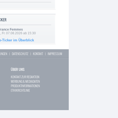
ICKER
 France Femmes
, Fr. 07.08.2026 ab 15:30
e-Ticker im Überblick
LUNGEN
|
DATENSCHUTZ
|
KONTAKT
|
IMPRESSUM
ÜBER UNS
KONTAKT ZUR REDAKTION
WERBUNG & MEDIADATEN
PRODUKTINFORMATIONEN
ETHIKRICHTLINIE