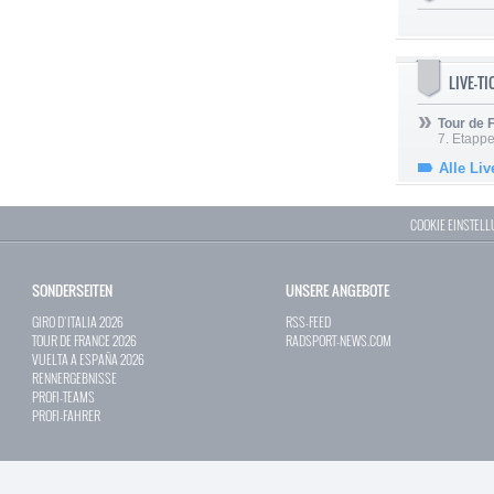
LIVE-T
Tour de
7. Etappe
Alle Liv
COOKIE EINSTEL
SONDERSEITEN
UNSERE ANGEBOTE
GIRO D`ITALIA 2026
RSS-FEED
TOUR DE FRANCE 2026
RADSPORT-NEWS.COM
VUELTA A ESPAÑA 2026
RENNERGEBNISSE
PROFI-TEAMS
PROFI-FAHRER