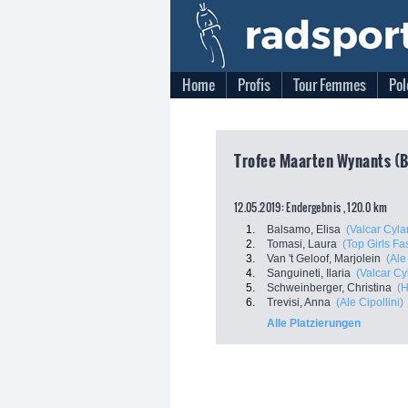
Home
Profis
Tour Femmes
Pol
Trofee Maarten Wynants (BE
12.05.2019: Endergebnis , 120.0 km
1.
Balsamo, Elisa
(Valcar Cyla
2.
Tomasi, Laura
(Top Girls Fa
3.
Van 't Geloof, Marjolein
(Ale
4.
Sanguineti, Ilaria
(Valcar Cy
5.
Schweinberger, Christina
(H
6.
Trevisi, Anna
(Ale Cipollini)
Alle Platzierungen