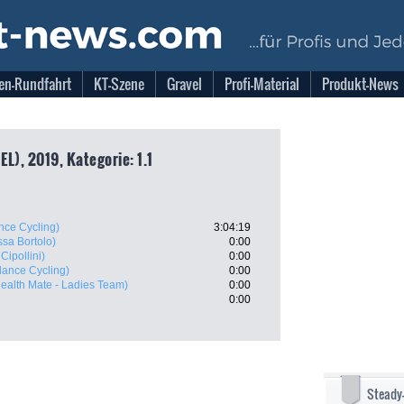
en-Rundfahrt
KT-Szene
Gravel
Profi-Material
Produkt-News
L), 2019, Kategorie: 1.1
nce Cycling)
3:04:19
ssa Bortolo)
0:00
 Cipollini)
0:00
lance Cycling)
0:00
ealth Mate - Ladies Team)
0:00
0:00
Steady