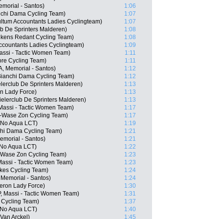
morial - Santos)
1:06
chi Dama Cycling Team)
1:07
tum Accountants Ladies Cyclingteam)
1:07
b De Sprinters Malderen)
1:08
ukens Redant Cycling Team)
1:08
ccountants Ladies Cyclingteam)
1:09
Massi - Tactic Women Team)
1:11
ore Cycling Team)
1:11
, Memorial - Santos)
1:12
ianchi Dama Cycling Team)
1:12
lerclub De Sprinters Malderen)
1:13
on Lady Force)
1:13
lerclub De Sprinters Malderen)
1:13
Massi - Tactic Women Team)
1:17
-Wase Zon Cycling Team)
1:17
 No Aqua LCT)
1:19
hi Dama Cycling Team)
1:21
emorial - Santos)
1:21
x No Aqua LCT)
1:22
Wase Zon Cycling Team)
1:23
Massi - Tactic Women Team)
1:23
Bikes Cycling Team)
1:24
 Memorial - Santos)
1:24
eron Lady Force)
1:30
 Massi - Tactic Women Team)
1:31
 Cycling Team)
1:37
 No Aqua LCT)
1:40
Van Arckel)
1:45