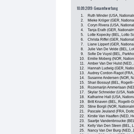
10.09.2019: Gesamtwertung
1.
Ruth Winder (USA, Nationa
2.
Mieke Kröger (GER, Nationa
3.
Coryn Rivera (USA, Nation
4.
Tanja Erath (GER, National
5.
Lotte Kopecky (BEL, Lotto S
6.
Christa Riffel (GER, Nation
7.
Liane Lippert (GER, Nation
8.
Julie Van De Velde (BEL, Lo
9.
Sofie De Vuyst (BEL, Parkho
10.
Emilie Moberg (NOR, Natio
11.
Amber Van Der Hulst (NED, 
12.
Hannah Ludwig (GER, Natio
13.
Audrey Cordon-Ragot (FRA, 
14.
Susanne Andersen (NOR, N
15.
Shari Bossuyt (BEL, Rogelli
16.
Rozemarijn Ammerlaan (NED
17.
Skylar Schneider (USA, Nat
18.
Katharine Hall (USA, Natio
19.
Britt Knaven (BEL, Rogelli-G
20.
Stine Borgli (NOR, Nationa
21.
Pascale Jeuland (FRA, Doltci
22.
Kirstie Van Haaften (NED, H
23.
Saartje Vandenbroucke (BEL,
24.
Kelly Van Den Steen (BEL, L
25.
Nancy Van Der Burg (NED, J