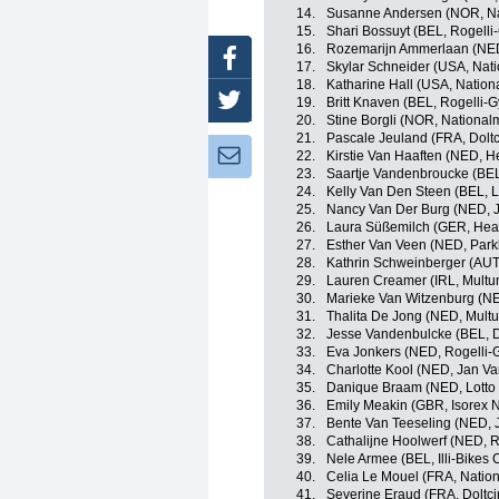
14.
Susanne Andersen (NOR, N
15.
Shari Bossuyt (BEL, Rogelli
16.
Rozemarijn Ammerlaan (NED
Facebook
17.
Skylar Schneider (USA, Nat
18.
Katharine Hall (USA, Natio
Twitter
19.
Britt Knaven (BEL, Rogelli-G
20.
Stine Borgli (NOR, Nationa
21.
Pascale Jeuland (FRA, Doltci
Newsletter:
22.
Kirstie Van Haaften (NED, H
23.
Saartje Vandenbroucke (BEL,
24.
Kelly Van Den Steen (BEL, L
25.
Nancy Van Der Burg (NED, J
26.
Laura Süßemilch (GER, Heal
27.
Esther Van Veen (NED, Park
28.
Kathrin Schweinberger (AUT
29.
Lauren Creamer (IRL, Multu
30.
Marieke Van Witzenburg (NE
31.
Thalita De Jong (NED, Mult
32.
Jesse Vandenbulcke (BEL, Do
33.
Eva Jonkers (NED, Rogelli-
34.
Charlotte Kool (NED, Jan Va
35.
Danique Braam (NED, Lotto 
36.
Emily Meakin (GBR, Isorex 
37.
Bente Van Teeseling (NED, J
38.
Cathalijne Hoolwerf (NED, R
39.
Nele Armee (BEL, Illi-Bikes
40.
Celia Le Mouel (FRA, Natio
41.
Severine Eraud (FRA, Doltcin