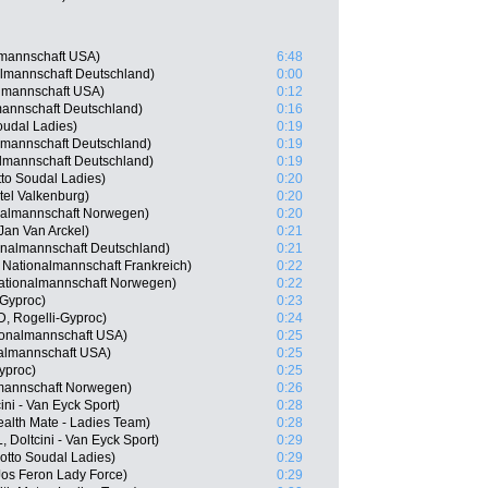
lmannschaft USA)
6:48
lmannschaft Deutschland)
0:00
almannschaft USA)
0:12
mannschaft Deutschland)
0:16
oudal Ladies)
0:19
almannschaft Deutschland)
0:19
almannschaft Deutschland)
0:19
tto Soudal Ladies)
0:20
tel Valkenburg)
0:20
nalmannschaft Norwegen)
0:20
Jan Van Arckel)
0:21
nalmannschaft Deutschland)
0:21
Nationalmannschaft Frankreich)
0:22
ationalmannschaft Norwegen)
0:22
-Gyproc)
0:23
, Rogelli-Gyproc)
0:24
ionalmannschaft USA)
0:25
nalmannschaft USA)
0:25
yproc)
0:25
lmannschaft Norwegen)
0:26
ni - Van Eyck Sport)
0:28
ealth Mate - Ladies Team)
0:28
 Doltcini - Van Eyck Sport)
0:29
otto Soudal Ladies)
0:29
os Feron Lady Force)
0:29