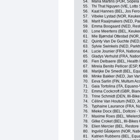
54.
Maria Martins (POR, Sopel
55.
Thi That Nguyen (VIE, Lotto
56.
Kaat Hannes (BEL, Jos Fero
57.
Vibeke Lystad (NOR, Keuke
58.
Marit Raaijmakers (NED, Pa
59.
Emma Boogaard (NED, Rest
60.
Lone Meertens (BEL, Keuke
61.
Mie Bjørndal Ottestad (NOR
62.
Quinty Van De Guchte (NED
63.
Sylvie Swinkels (NED, Parkh
64.
Lucie Jounier (FRA, Nationa
65.
Gladys Verhulst (FRA, Natio
66.
Fien Delbaere (BEL, Health 
67.
Mireia Benito Pellicer (ESP
68.
Marijke De Smedt (BEL, Eq
69.
Minke Bakker (NED, Jan Van
70.
Eeva Sarlin (FIN, Multum Ac
71.
Gaia Tortolina (ITA, Equan
72.
Emma Cockcroft (GBR, Bian
73.
Trine Schmidt (DEN, Illi-Bik
74.
Céline Van Houtum (NED, Jo
75.
Typhaine Laurance (FRA, Na
76.
Mieke Docx (BEL, Doltcini - 
77.
Maxime Roes (BEL, Wielercl
78.
Gilke Croket (BEL, Illi-Bike
79.
Elien Mercier (BEL, Restore
80.
Ingvild Gåskjenn (NOR, Nat
81.
Katrien Rubbens (BEL, Equ