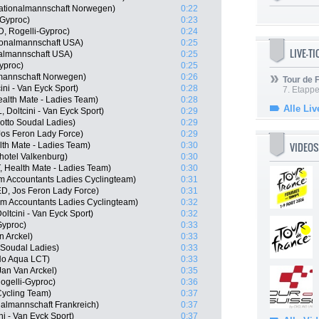
ationalmannschaft Norwegen)
0:22
-Gyproc)
0:23
, Rogelli-Gyproc)
0:24
ionalmannschaft USA)
0:25
LIVE-T
nalmannschaft USA)
0:25
yproc)
0:25
lmannschaft Norwegen)
0:26
Tour de
ni - Van Eyck Sport)
0:28
7. Etappe
ealth Mate - Ladies Team)
0:28
Alle Liv
 Doltcini - Van Eyck Sport)
0:29
otto Soudal Ladies)
0:29
os Feron Lady Force)
0:29
VIDEOS
th Mate - Ladies Team)
0:30
hotel Valkenburg)
0:30
, Health Mate - Ladies Team)
0:30
m Accountants Ladies Cyclingteam)
0:31
D, Jos Feron Lady Force)
0:31
um Accountants Ladies Cyclingteam)
0:32
ltcini - Van Eyck Sport)
0:32
Gyproc)
0:33
n Arckel)
0:33
Soudal Ladies)
0:33
No Aqua LCT)
0:33
an Van Arckel)
0:35
ogelli-Gyproc)
0:36
 Cycling Team)
0:37
nalmannschaft Frankreich)
0:37
i - Van Eyck Sport)
0:37