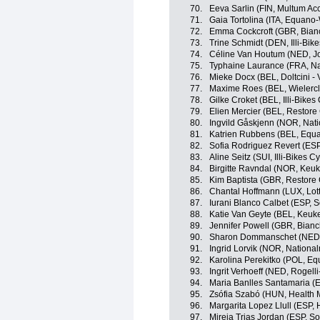
70.
Eeva Sarlin (FIN, Multum Ac
71.
Gaia Tortolina (ITA, Equan
72.
Emma Cockcroft (GBR, Bian
73.
Trine Schmidt (DEN, Illi-Bik
74.
Céline Van Houtum (NED, Jo
75.
Typhaine Laurance (FRA, Na
76.
Mieke Docx (BEL, Doltcini - 
77.
Maxime Roes (BEL, Wielercl
78.
Gilke Croket (BEL, Illi-Bike
79.
Elien Mercier (BEL, Restore
80.
Ingvild Gåskjenn (NOR, Nat
81.
Katrien Rubbens (BEL, Equ
82.
Sofia Rodriguez Revert (ES
83.
Aline Seitz (SUI, Illi-Bikes 
84.
Birgitte Ravndal (NOR, Keu
85.
Kim Baptista (GBR, Restore
86.
Chantal Hoffmann (LUX, Lot
87.
Iurani Blanco Calbet (ESP,
88.
Katie Van Geyte (BEL, Keuk
89.
Jennifer Powell (GBR, Bian
90.
Sharon Dommanschet (NED, 
91.
Ingrid Lorvik (NOR, Nation
92.
Karolina Perekitko (POL, E
93.
Ingrit Verhoeff (NED, Rogell
94.
Maria Banlles Santamaria (
95.
Zsófia Szabó (HUN, Health 
96.
Margarita Lopez Llull (ESP,
97.
Mireia Trias Jordan (ESP, 