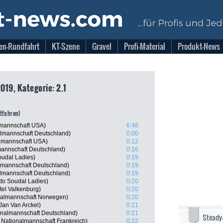
en-Rundfahrt
KT-Szene
Gravel
Profi-Material
Produkt-News
019, Kategorie: 2.1
itfahren)
lmannschaft USA)
6:48
lmannschaft Deutschland)
0:00
almannschaft USA)
0:12
mannschaft Deutschland)
0:16
oudal Ladies)
0:19
almannschaft Deutschland)
0:19
almannschaft Deutschland)
0:19
tto Soudal Ladies)
0:20
tel Valkenburg)
0:20
nalmannschaft Norwegen)
0:20
Jan Van Arckel)
0:21
nalmannschaft Deutschland)
0:21
Steady
Nationalmannschaft Frankreich)
0:22