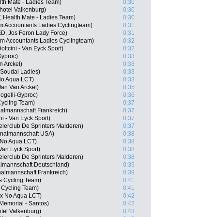
th Mate - Ladies Team)
0:30
hotel Valkenburg)
0:30
, Health Mate - Ladies Team)
0:30
m Accountants Ladies Cyclingteam)
0:31
D, Jos Feron Lady Force)
0:31
um Accountants Ladies Cyclingteam)
0:32
ltcini - Van Eyck Sport)
0:32
Gyproc)
0:33
n Arckel)
0:33
Soudal Ladies)
0:33
No Aqua LCT)
0:33
an Van Arckel)
0:35
ogelli-Gyproc)
0:36
 Cycling Team)
0:37
nalmannschaft Frankreich)
0:37
i - Van Eyck Sport)
0:37
lerclub De Sprinters Malderen)
0:37
onalmannschaft USA)
0:38
x No Aqua LCT)
0:38
 Van Eyck Sport)
0:38
lerclub De Sprinters Malderen)
0:38
lmannschaft Deutschland)
0:39
nalmannschaft Frankreich)
0:39
es Cycling Team)
0:41
 Cycling Team)
0:41
ex No Aqua LCT)
0:42
Memorial - Santos)
0:42
tel Valkenburg)
0:43