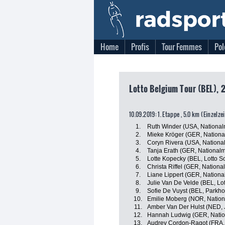
Home
Profis
Tour Femmes
Pol
Lotto Belgium Tour (BEL), 2
10.09.2019: 1. Etappe , 5.0 km (Einzelze
1.
Ruth Winder (USA, Nationa
2.
Mieke Kröger (GER, Nationa
3.
Coryn Rivera (USA, Nation
4.
Tanja Erath (GER, National
5.
Lotte Kopecky (BEL, Lotto S
6.
Christa Riffel (GER, Nation
7.
Liane Lippert (GER, Nation
8.
Julie Van De Velde (BEL, Lo
9.
Sofie De Vuyst (BEL, Parkho
10.
Emilie Moberg (NOR, Natio
11.
Amber Van Der Hulst (NED, 
12.
Hannah Ludwig (GER, Natio
13.
Audrey Cordon-Ragot (FRA, 