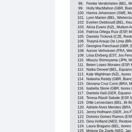
98.
Femke Verstichelen (BEL, Me
99.
Holly MacMahon (GBR, Bian
100.
Hanna Johansson (SWE, Mul
101.
Lynn Marien (BEL, Wielerclu
102.
Evelien Debboudt (BEL, Ke
103.
Alicia Evans (NZL, Multum A
104.
Patricia Ortega Ruiz (ESP, 
105.
Daniela Trcková (CZE, Rest
106.
Thayná Araujo De Lima (BRA
107.
Georgina Panchaud (GBR, B
108.
Aurore Verhoeven (FRA, Wie
109.
Liisa Ehrberg (EST, Jos Fer
110.
Misuzu Shimoyama (JPN, Wie
111.
Belen Lopez Morales (ESP, 
112.
Naïka Deneef (BEL, Equano
113.
Kate Wightman (NZL, Isorex
114.
Natasha Reddy (GBR, Bianc
115.
Giovana Cruz Corsi (BRA, M
116.
Isabella Stone (GBR, Isore
117.
Daniela Gaß (GER, Equano-
118.
Teresa Ripoll Sabate (ESP, 
119.
Ditte Lenseclaes (BEL, Illi-
120.
Adriele Alves Mendes (BRA,
121.
Jenny Hofmann (GER, Jos F
122.
Dolores Gomez Ramos (ESP,
123.
Gina Hofland (NED, Restore
124.
Laura Bragano (BEL, Isorex
125.
Mylene De Zoete (NED, Jan 