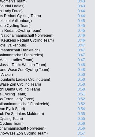
a Women's Team)
0:43
 Soudal Ladies)
0:43
n Lady Force)
0:44
ns Redant Cycling Team)
0:44
rkhotel Valkenburg)
0:45
ore Cycling Team)
0:45
ns Redant Cycling Team)
0:45
, Nationalmannschaft Norwegen)
0:46
, Keukens Redant Cycling Team)
0:46
otel Valkenburg)
0:47
lmannschaft Frankreich)
0:47
nalmannschaft Frankreich)
0:47
Mate - Ladies Team)
0:47
, Massi - Tactic Women Team)
0:48
uano-Wase Zon Cycling Team)
0:48
 Arckel)
0:50
countants Ladies Cyclingteam)
0:50
o-Wase Zon Cycling Team)
0:50
chi Dama Cycling Team)
0:50
es Cycling Team)
0:51
s Feron Lady Force)
0:52
tionalmannschaft Frankreich)
0:52
Van Eyck Sport)
0:54
ub De Sprinters Malderen)
0:55
s Cycling Team)
0:55
 Cycling Team)
0:56
ionalmannschaft Norwegen)
0:56
ano-Wase Zon Cycling Team)
0:57