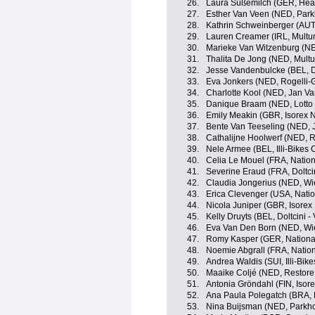
26.
Laura Süßemilch (GER, Heal
27.
Esther Van Veen (NED, Park
28.
Kathrin Schweinberger (AUT
29.
Lauren Creamer (IRL, Multu
30.
Marieke Van Witzenburg (NE
31.
Thalita De Jong (NED, Mult
32.
Jesse Vandenbulcke (BEL, Do
33.
Eva Jonkers (NED, Rogelli-
34.
Charlotte Kool (NED, Jan Va
35.
Danique Braam (NED, Lotto 
36.
Emily Meakin (GBR, Isorex 
37.
Bente Van Teeseling (NED, J
38.
Cathalijne Hoolwerf (NED, R
39.
Nele Armee (BEL, Illi-Bikes
40.
Celia Le Mouel (FRA, Natio
41.
Severine Eraud (FRA, Doltcin
42.
Claudia Jongerius (NED, Wie
43.
Erica Clevenger (USA, Nati
44.
Nicola Juniper (GBR, Isore
45.
Kelly Druyts (BEL, Doltcini -
46.
Eva Van Den Born (NED, Wie
47.
Romy Kasper (GER, Nationa
48.
Noemie Abgrall (FRA, Natio
49.
Andrea Waldis (SUI, Illi-Bik
50.
Maaike Coljé (NED, Restore
51.
Antonia Gröndahl (FIN, Isor
52.
Ana Paula Polegatch (BRA, 
53.
Nina Buijsman (NED, Parkho