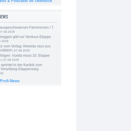
deos & Podcasts im Überblick
-NEWS
 ausgeschiedenen Fahrerinnen / 7.
07.08.2026
Breggen gibt vor Ventoux-Etappe
8.2026
rz vom Vortag: Almeida raus aus
ndfahrt
| 07.08.2026
folgen: Vuelta muss 20. Etappe
n
| 07.08.2026
 sprintet in der Karibik zum
 Vorarlberg-Etappensieg
026
 Profi-News