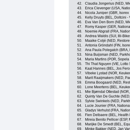
42.
Claudia Jongerius (NED, Wie
43.
Erica Clevenger (USA, Nati
44.
Nicola Juniper (GBR, Isore
45.
Kelly Druyts (BEL, Doltcini -
46.
Eva Van Den Born (NED, Wie
47.
Romy Kasper (GER, Nationa
48.
Noemie Abgrall (FRA, Natio
49.
Andrea Waldis (SUI, Illi-Bik
50.
Maaike Coljé (NED, Restore
51.
Antonia Gröndahl (FIN, Isor
52.
Ana Paula Polegatch (BRA, 
53.
Nina Buijsman (NED, Parkho
54.
Maria Martins (POR, Sopel
55.
Thi That Nguyen (VIE, Lotto
56.
Kaat Hannes (BEL, Jos Fero
57.
Vibeke Lystad (NOR, Keuke
58.
Marit Raaijmakers (NED, Pa
59.
Emma Boogaard (NED, Rest
60.
Lone Meertens (BEL, Keuke
61.
Mie Bjørndal Ottestad (NOR
62.
Quinty Van De Guchte (NED
63.
Sylvie Swinkels (NED, Parkh
64.
Lucie Jounier (FRA, Nationa
65.
Gladys Verhulst (FRA, Natio
66.
Fien Delbaere (BEL, Health 
67.
Mireia Benito Pellicer (ESP
68.
Marijke De Smedt (BEL, Eq
69.
Minke Bakker (NED, Jan Van