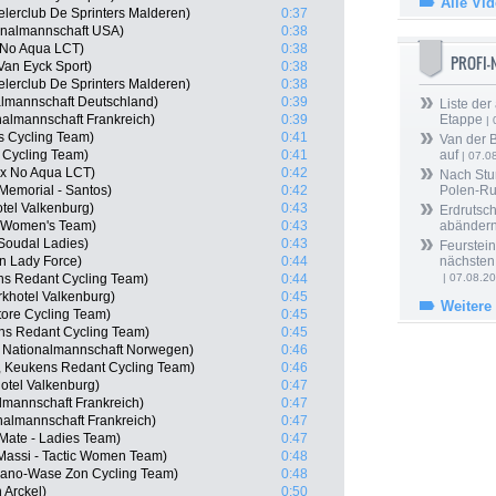
Alle Vi
lerclub De Sprinters Malderen)
0:37
onalmannschaft USA)
0:38
x No Aqua LCT)
0:38
PROFI
 Van Eyck Sport)
0:38
lerclub De Sprinters Malderen)
0:38
lmannschaft Deutschland)
0:39
Liste der
nalmannschaft Frankreich)
0:39
Etappe
| 
es Cycling Team)
0:41
Van der 
 Cycling Team)
0:41
auf
| 07.0
ex No Aqua LCT)
0:42
Nach Stu
Memorial - Santos)
0:42
Polen-Ru
tel Valkenburg)
0:43
Erdrutsch
a Women's Team)
0:43
abänder
 Soudal Ladies)
0:43
Feurstein
n Lady Force)
0:44
nächsten
ns Redant Cycling Team)
0:44
| 07.08.2
rkhotel Valkenburg)
0:45
Weitere
ore Cycling Team)
0:45
ns Redant Cycling Team)
0:45
, Nationalmannschaft Norwegen)
0:46
, Keukens Redant Cycling Team)
0:46
otel Valkenburg)
0:47
lmannschaft Frankreich)
0:47
nalmannschaft Frankreich)
0:47
Mate - Ladies Team)
0:47
, Massi - Tactic Women Team)
0:48
uano-Wase Zon Cycling Team)
0:48
 Arckel)
0:50