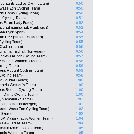
countants Ladies Cyclingteam)
0:50
o-Wase Zon Cycling Team)
0:50
chi Dama Cycling Team)
0:50
es Cycling Team)
0:51
s Feron Lady Force)
0:52
tionalmannschaft Frankreich)
0:52
Van Eyck Sport)
0:54
ub De Sprinters Malderen)
0:55
s Cycling Team)
0:55
 Cycling Team)
0:56
ionalmannschaft Norwegen)
0:56
ano-Wase Zon Cycling Team)
0:57
P, Sopela Women's Team)
0:58
Cycling Team)
0:58
kens Redant Cycling Team)
0:58
 Cycling Team)
0:58
to Soudal Ladies)
1:00
 Sopela Women's Team)
1:00
ens Redant Cycling Team)
1:00
chi Dama Cycling Team)
1:00
Memorial - Santos)
1:01
almannschaft Norwegen)
1:01
quano-Wase Zon Cycling Team)
1:02
i-Gyproc)
1:02
ESP, Massi - Tactic Women Team)
1:04
Mate - Ladies Team)
1:04
 Health Mate - Ladies Team)
1:05
Sopela Women's Team)
1:05