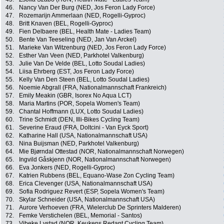
46.
Nancy Van Der Burg (NED, Jos Feron Lady Force)
47.
Rozemarijn Ammerlaan (NED, Rogelli-Gyproc)
48.
Britt Knaven (BEL, Rogelli-Gyproc)
49.
Fien Delbaere (BEL, Health Mate - Ladies Team)
50.
Bente Van Teeseling (NED, Jan Van Arckel)
51.
Marieke Van Witzenburg (NED, Jos Feron Lady Force)
52.
Esther Van Veen (NED, Parkhotel Valkenburg)
53.
Julie Van De Velde (BEL, Lotto Soudal Ladies)
54.
Liisa Ehrberg (EST, Jos Feron Lady Force)
55.
Kelly Van Den Steen (BEL, Lotto Soudal Ladies)
56.
Noemie Abgrall (FRA, Nationalmannschaft Frankreich)
57.
Emily Meakin (GBR, Isorex No Aqua LCT)
58.
Maria Martins (POR, Sopela Women's Team)
59.
Chantal Hoffmann (LUX, Lotto Soudal Ladies)
60.
Trine Schmidt (DEN, Illi-Bikes Cycling Team)
61.
Severine Eraud (FRA, Doltcini - Van Eyck Sport)
62.
Katharine Hall (USA, Nationalmannschaft USA)
63.
Nina Buijsman (NED, Parkhotel Valkenburg)
64.
Mie Bjørndal Ottestad (NOR, Nationalmannschaft Norwegen)
65.
Ingvild Gåskjenn (NOR, Nationalmannschaft Norwegen)
66.
Eva Jonkers (NED, Rogelli-Gyproc)
67.
Katrien Rubbens (BEL, Equano-Wase Zon Cycling Team)
68.
Erica Clevenger (USA, Nationalmannschaft USA)
69.
Sofia Rodriguez Revert (ESP, Sopela Women's Team)
70.
Skylar Schneider (USA, Nationalmannschaft USA)
71.
Aurore Verhoeven (FRA, Wielerclub De Sprinters Malderen)
72.
Femke Verstichelen (BEL, Memorial - Santos)
73.
Vibeke Lystad (NOR, Keukens Redant Cycling Team)