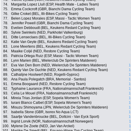
74.
Margarita Lopez Llull (ESP, Health Mate - Ladies Team)
75.
Emma Cockcroft (GBR, Bianchi Dama Cycling Team)
76.
Gilke Croket (BEL, Illi-Bikes Cycling Team)
77.
Belen Lopez Morales (ESP, Massi - Tactic Women Team)
78.
Jennifer Powell (GBR, Bianchi Dama Cycling Team)
79.
Evelien Debboudt (BEL, Keukens Redant Cycling Team)
80.
Sylvie Swinkels (NED, Parkhotel Valkenburg)
81.
Ditte Lenseclaes (BEL, Illi-Bikes Cycling Team)
82.
Katie Van Geyte (BEL, Keukens Redant Cycling Team)
83.
Lone Meertens (BEL, Keukens Redant Cycling Team)
84.
Maaike Coljé (NED, Restore Cycling Team)
85.
Patricia Ortega Ruiz (ESP, Massi - Tactic Women Team)
86.
Lynn Marien (BEL, Wielerclub De Sprinters Malderen)
87.
Eva Van Den Born (NED, Wielerclub De Sprinters Malderen)
1
88.
Quinty Van De Guchte (NED, Keukens Redant Cycling Team)
1
89.
Cathalijne Hoolwerf (NED, Rogelli-Gyproc)
1
90.
Ana Paula Polegatch (BRA, Memorial - Santos)
1
91.
Emma Boogaard (NED, Restore Cycling Team)
1
92.
Typhaine Laurance (FRA, Nationalmannschaft Frankreich)
1
93.
Celia Le Mouel (FRA, Nationalmannschaft Frankreich)
1
94.
Mireia Trias Jordan (ESP, Sopela Women's Team)
1
95.
Iurani Blanco Calbet (ESP, Sopela Women's Team)
1
96.
Misuzu Shimoyama (JPN, Wielerclub De Sprinters Malderen)
1
97.
Isabella Stone (GBR, Isorex No Aqua LCT)
1
98.
Saartje Vandenbroucke (BEL, Doltcini - Van Eyck Sport)
1
99.
Ingrid Lorvik (NOR, Nationalmannschaft Norwegen)
1
100.
Mylene De Zoete (NED, Jan Van Arckel)
1
101.
Marijke De Smedt (BEL, Equano-Wase Zon Cycling Team)
1