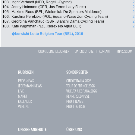
103.
Ingrit Verhoeff (NED, Rogelli-Gyproc)
2
104.
Jenny Hofmann (GER, Jos Feron Lady Force)
2
105.
Maxime Roes (BEL, Wielerclub De Sprinters Malderen)
2
106.
Karolina Perekitko (POL, Equano-Wase Zon Cycling Team)
2
107.
Georgina Panchaud (GBR, Bianchi Dama Cycling Team)
2
108.
Kate Wightman (NZL, Isorex No Aqua LCT)
2
�bersicht Lotto Belgium Tour (BEL), 2019
COOKIE EINSTELLUNGEN
|
DATENSCHUTZ
|
KONTAKT
|
IMPRESSUM
RUBRIKEN
SONDERSEITEN
PROFI-NEWS
GIRO D`ITALIA 2026
JEDERMANN-NEWS
TOUR DE FRANCE 2026
LIVE
VUELTA A ESPAÑA 2026
MARKT
RENNERGEBNISSE
KALENDER
PROFI-TEAMS
VEREINE
PROFI-FAHRER
UNSERE ANGEBOTE
ÜBER UNS