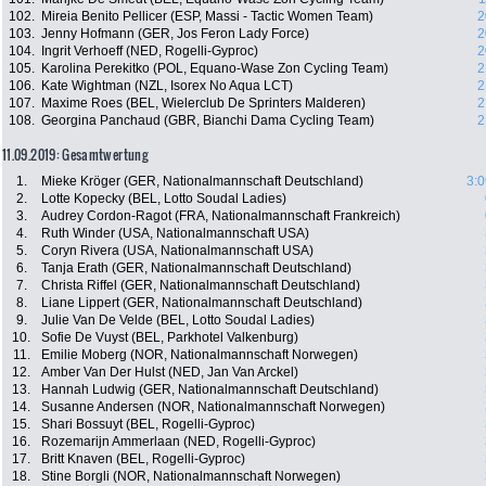
102.
Mireia Benito Pellicer (ESP, Massi - Tactic Women Team)
2
103.
Jenny Hofmann (GER, Jos Feron Lady Force)
2
104.
Ingrit Verhoeff (NED, Rogelli-Gyproc)
2
105.
Karolina Perekitko (POL, Equano-Wase Zon Cycling Team)
2
106.
Kate Wightman (NZL, Isorex No Aqua LCT)
2
107.
Maxime Roes (BEL, Wielerclub De Sprinters Malderen)
2
108.
Georgina Panchaud (GBR, Bianchi Dama Cycling Team)
2
11.09.2019: Gesamtwertung
1.
Mieke Kröger (GER, Nationalmannschaft Deutschland)
3:0
2.
Lotte Kopecky (BEL, Lotto Soudal Ladies)
3.
Audrey Cordon-Ragot (FRA, Nationalmannschaft Frankreich)
4.
Ruth Winder (USA, Nationalmannschaft USA)
5.
Coryn Rivera (USA, Nationalmannschaft USA)
6.
Tanja Erath (GER, Nationalmannschaft Deutschland)
7.
Christa Riffel (GER, Nationalmannschaft Deutschland)
8.
Liane Lippert (GER, Nationalmannschaft Deutschland)
9.
Julie Van De Velde (BEL, Lotto Soudal Ladies)
10.
Sofie De Vuyst (BEL, Parkhotel Valkenburg)
11.
Emilie Moberg (NOR, Nationalmannschaft Norwegen)
12.
Amber Van Der Hulst (NED, Jan Van Arckel)
13.
Hannah Ludwig (GER, Nationalmannschaft Deutschland)
14.
Susanne Andersen (NOR, Nationalmannschaft Norwegen)
15.
Shari Bossuyt (BEL, Rogelli-Gyproc)
16.
Rozemarijn Ammerlaan (NED, Rogelli-Gyproc)
17.
Britt Knaven (BEL, Rogelli-Gyproc)
18.
Stine Borgli (NOR, Nationalmannschaft Norwegen)