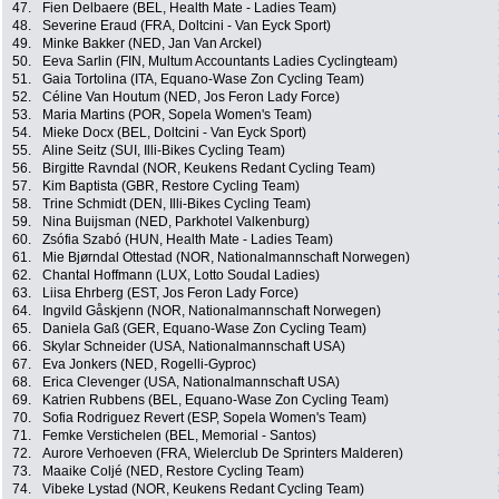
47.
Fien Delbaere (BEL, Health Mate - Ladies Team)
48.
Severine Eraud (FRA, Doltcini - Van Eyck Sport)
49.
Minke Bakker (NED, Jan Van Arckel)
50.
Eeva Sarlin (FIN, Multum Accountants Ladies Cyclingteam)
51.
Gaia Tortolina (ITA, Equano-Wase Zon Cycling Team)
52.
Céline Van Houtum (NED, Jos Feron Lady Force)
53.
Maria Martins (POR, Sopela Women's Team)
54.
Mieke Docx (BEL, Doltcini - Van Eyck Sport)
55.
Aline Seitz (SUI, Illi-Bikes Cycling Team)
56.
Birgitte Ravndal (NOR, Keukens Redant Cycling Team)
57.
Kim Baptista (GBR, Restore Cycling Team)
58.
Trine Schmidt (DEN, Illi-Bikes Cycling Team)
59.
Nina Buijsman (NED, Parkhotel Valkenburg)
60.
Zsófia Szabó (HUN, Health Mate - Ladies Team)
61.
Mie Bjørndal Ottestad (NOR, Nationalmannschaft Norwegen)
62.
Chantal Hoffmann (LUX, Lotto Soudal Ladies)
63.
Liisa Ehrberg (EST, Jos Feron Lady Force)
64.
Ingvild Gåskjenn (NOR, Nationalmannschaft Norwegen)
65.
Daniela Gaß (GER, Equano-Wase Zon Cycling Team)
66.
Skylar Schneider (USA, Nationalmannschaft USA)
67.
Eva Jonkers (NED, Rogelli-Gyproc)
68.
Erica Clevenger (USA, Nationalmannschaft USA)
69.
Katrien Rubbens (BEL, Equano-Wase Zon Cycling Team)
70.
Sofia Rodriguez Revert (ESP, Sopela Women's Team)
71.
Femke Verstichelen (BEL, Memorial - Santos)
72.
Aurore Verhoeven (FRA, Wielerclub De Sprinters Malderen)
73.
Maaike Coljé (NED, Restore Cycling Team)
74.
Vibeke Lystad (NOR, Keukens Redant Cycling Team)