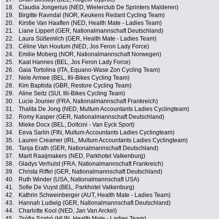
18.
Claudia Jongerius (NED, Wielerclub De Sprinters Malderen)
19.
Birgitte Ravndal (NOR, Keukens Redant Cycling Team)
20.
Kirstie Van Haaften (NED, Health Mate - Ladies Team)
21.
Liane Lippert (GER, Nationalmannschaft Deutschland)
22.
Laura Süßemilch (GER, Health Mate - Ladies Team)
23.
Céline Van Houtum (NED, Jos Feron Lady Force)
24.
Emilie Moberg (NOR, Nationalmannschaft Norwegen)
25.
Kaat Hannes (BEL, Jos Feron Lady Force)
26.
Gaia Tortolina (ITA, Equano-Wase Zon Cycling Team)
27.
Nele Armee (BEL, Illi-Bikes Cycling Team)
28.
Kim Baptista (GBR, Restore Cycling Team)
29.
Aline Seitz (SUI, Illi-Bikes Cycling Team)
30.
Lucie Jounier (FRA, Nationalmannschaft Frankreich)
31.
Thalita De Jong (NED, Multum Accountants Ladies Cyclingteam)
32.
Romy Kasper (GER, Nationalmannschaft Deutschland)
33.
Mieke Docx (BEL, Doltcini - Van Eyck Sport)
34.
Eeva Sarlin (FIN, Multum Accountants Ladies Cyclingteam)
35.
Lauren Creamer (IRL, Multum Accountants Ladies Cyclingteam)
36.
Tanja Erath (GER, Nationalmannschaft Deutschland)
37.
Marit Raaijmakers (NED, Parkhotel Valkenburg)
38.
Gladys Verhulst (FRA, Nationalmannschaft Frankreich)
39.
Christa Riffel (GER, Nationalmannschaft Deutschland)
40.
Ruth Winder (USA, Nationalmannschaft USA)
41.
Sofie De Vuyst (BEL, Parkhotel Valkenburg)
42.
Kathrin Schweinberger (AUT, Health Mate - Ladies Team)
43.
Hannah Ludwig (GER, Nationalmannschaft Deutschland)
44.
Charlotte Kool (NED, Jan Van Arckel)
45.
Zsófia Szabó (HUN, Health Mate - Ladies Team)