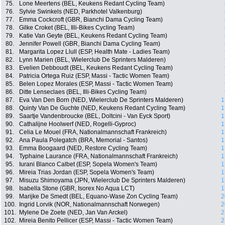
75.
Lone Meertens (BEL, Keukens Redant Cycling Team)
76.
Sylvie Swinkels (NED, Parkhotel Valkenburg)
77.
Emma Cockcroft (GBR, Bianchi Dama Cycling Team)
78.
Gilke Croket (BEL, Illi-Bikes Cycling Team)
79.
Katie Van Geyte (BEL, Keukens Redant Cycling Team)
80.
Jennifer Powell (GBR, Bianchi Dama Cycling Team)
81.
Margarita Lopez Llull (ESP, Health Mate - Ladies Team)
82.
Lynn Marien (BEL, Wielerclub De Sprinters Malderen)
83.
Evelien Debboudt (BEL, Keukens Redant Cycling Team)
84.
Patricia Ortega Ruiz (ESP, Massi - Tactic Women Team)
85.
Belen Lopez Morales (ESP, Massi - Tactic Women Team)
86.
Ditte Lenseclaes (BEL, Illi-Bikes Cycling Team)
87.
Eva Van Den Born (NED, Wielerclub De Sprinters Malderen)
1
88.
Quinty Van De Guchte (NED, Keukens Redant Cycling Team)
1
89.
Saartje Vandenbroucke (BEL, Doltcini - Van Eyck Sport)
1
90.
Cathalijne Hoolwerf (NED, Rogelli-Gyproc)
1
91.
Celia Le Mouel (FRA, Nationalmannschaft Frankreich)
1
92.
Ana Paula Polegatch (BRA, Memorial - Santos)
1
93.
Emma Boogaard (NED, Restore Cycling Team)
1
94.
Typhaine Laurance (FRA, Nationalmannschaft Frankreich)
1
95.
Iurani Blanco Calbet (ESP, Sopela Women's Team)
1
96.
Mireia Trias Jordan (ESP, Sopela Women's Team)
1
97.
Misuzu Shimoyama (JPN, Wielerclub De Sprinters Malderen)
1
98.
Isabella Stone (GBR, Isorex No Aqua LCT)
1
99.
Marijke De Smedt (BEL, Equano-Wase Zon Cycling Team)
2
100.
Ingrid Lorvik (NOR, Nationalmannschaft Norwegen)
2
101.
Mylene De Zoete (NED, Jan Van Arckel)
2
102.
Mireia Benito Pellicer (ESP, Massi - Tactic Women Team)
2