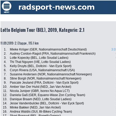
Lotto Belgium Tour (BEL), 2019, Kategorie: 2.1
11.09.2019: 2. Etappe , 115.1 km
1.
Mieke Kröger (GER, Nationalmannschaft Deutschland)
3:0
2.
Audrey Cordon-Ragot (FRA, Nationalmannschaft Frankreich)
3.
Lotte Kopecky (BEL, Lotto Soudal Ladies)
4.
Thi That Nguyen (VIE, Lotto Soudal Ladies)
5.
Kelly Druyts (BEL, Doltcini - Van Eyck Sport)
6.
Coryn Rivera (USA, Nationalmannschaft USA)
7.
Susanne Andersen (NOR, Nationalmannschaft Norwegen)
8.
Stine Borgli (NOR, Nationalmannschaft Norwegen)
9.
Pascale Jeuland (FRA, Doltcini - Van Eyck Sport)
10.
Amber Van Der Hulst (NED, Jan Van Arckel)
11.
Nicola Juniper (GBR, Isorex No Aqua LCT)
12.
Daniela Gaß (GER, Equano-Wase Zon Cycling Team)
13.
Danique Braam (NED, Lotto Soudal Ladies)
14.
Jesse Vandenbulcke (BEL, Doltcini - Van Eyck Sport)
15.
Minke Bakker (NED, Jan Van Arckel)
16.
Andrea Waldis (SUI, Illi-Bikes Cycling Team)
17.
Shari Bossuyt (BEL, Rogelli-Gyproc)