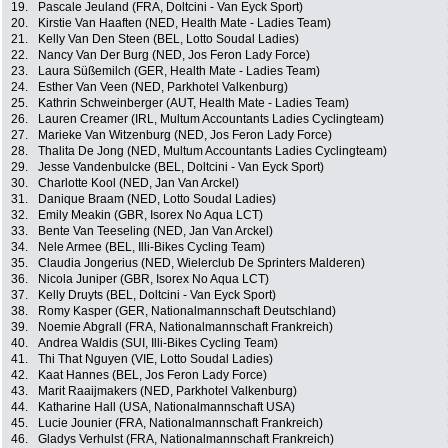
19.
Pascale Jeuland (FRA, Doltcini - Van Eyck Sport)
20.
Kirstie Van Haaften (NED, Health Mate - Ladies Team)
21.
Kelly Van Den Steen (BEL, Lotto Soudal Ladies)
22.
Nancy Van Der Burg (NED, Jos Feron Lady Force)
23.
Laura Süßemilch (GER, Health Mate - Ladies Team)
24.
Esther Van Veen (NED, Parkhotel Valkenburg)
25.
Kathrin Schweinberger (AUT, Health Mate - Ladies Team)
26.
Lauren Creamer (IRL, Multum Accountants Ladies Cyclingteam)
27.
Marieke Van Witzenburg (NED, Jos Feron Lady Force)
28.
Thalita De Jong (NED, Multum Accountants Ladies Cyclingteam)
29.
Jesse Vandenbulcke (BEL, Doltcini - Van Eyck Sport)
30.
Charlotte Kool (NED, Jan Van Arckel)
31.
Danique Braam (NED, Lotto Soudal Ladies)
32.
Emily Meakin (GBR, Isorex No Aqua LCT)
33.
Bente Van Teeseling (NED, Jan Van Arckel)
34.
Nele Armee (BEL, Illi-Bikes Cycling Team)
35.
Claudia Jongerius (NED, Wielerclub De Sprinters Malderen)
36.
Nicola Juniper (GBR, Isorex No Aqua LCT)
37.
Kelly Druyts (BEL, Doltcini - Van Eyck Sport)
38.
Romy Kasper (GER, Nationalmannschaft Deutschland)
39.
Noemie Abgrall (FRA, Nationalmannschaft Frankreich)
40.
Andrea Waldis (SUI, Illi-Bikes Cycling Team)
41.
Thi That Nguyen (VIE, Lotto Soudal Ladies)
42.
Kaat Hannes (BEL, Jos Feron Lady Force)
43.
Marit Raaijmakers (NED, Parkhotel Valkenburg)
44.
Katharine Hall (USA, Nationalmannschaft USA)
45.
Lucie Jounier (FRA, Nationalmannschaft Frankreich)
46.
Gladys Verhulst (FRA, Nationalmannschaft Frankreich)