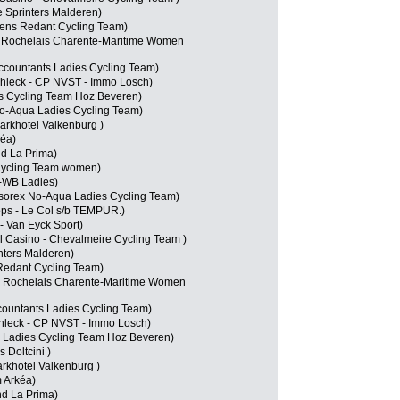
 Sprinters Malderen)
ens Redant Cycling Team)
e Rochelais Charente-Maritime Women
Accountants Ladies Cycling Team)
hleck - CP NVST - Immo Losch)
es Cycling Team Hoz Beveren)
o-Aqua Ladies Cycling Team)
arkhotel Valkenburg )
kéa)
nd La Prima)
Cycling Team women)
-WB Ladies)
sorex No-Aqua Ladies Cycling Team)
ops - Le Col s/b TEMPUR.)
- Van Eyck Sport)
 Casino - Chevalmeire Cycling Team )
nters Malderen)
Redant Cycling Team)
 Rochelais Charente-Maritime Women
ountants Ladies Cycling Team)
hleck - CP NVST - Immo Losch)
 Ladies Cycling Team Hoz Beveren)
 Doltcini )
arkhotel Valkenburg )
 Arkéa)
nd La Prima)