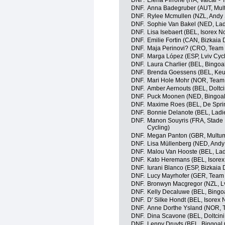
DNF.
Elena Pirrone (ITA, Valcar - 
DNF.
Anna Badegruber (AUT, Mult
DNF.
Rylee Mcmullen (NZL, Andy 
DNF.
Sophie Van Bakel (NED, La
DNF.
Lisa Isebaert (BEL, Isorex 
DNF.
Emilie Fortin (CAN, Bizkaia
DNF.
Maja Perinovi? (CRO, Team
DNF.
Marga López (ESP, Lviv Cy
DNF.
Laura Charlier (BEL, Bingo
DNF.
Brenda Goessens (BEL, Keu
DNF.
Mari Hole Mohr (NOR, Team 
DNF.
Amber Aernouts (BEL, Doltcin
DNF.
Puck Moonen (NED, Bingoal 
DNF.
Maxime Roes (BEL, De Sprin
DNF.
Bonnie Delanote (BEL, Ladi
DNF.
Manon Souyris (FRA, Stade
Cycling)
DNF.
Megan Panton (GBR, Multum
DNF.
Lisa Müllenberg (NED, Andy
DNF.
Malou Van Hooste (BEL, La
DNF.
Kato Heremans (BEL, Isorex
DNF.
Iurani Blanco (ESP, Bizkaia
DNF.
Lucy Mayrhofer (GER, Team
DNF.
Bronwyn Macgregor (NZL, L
DNF.
Kelly Decaluwe (BEL, Bingo
DNF.
D' Silke Hondt (BEL, Isorex
DNF.
Anne Dorthe Ysland (NOR, T
DNF.
Dina Scavone (BEL, Doltcini
DNF.
Lenny Druyts (BEL, Bingoal