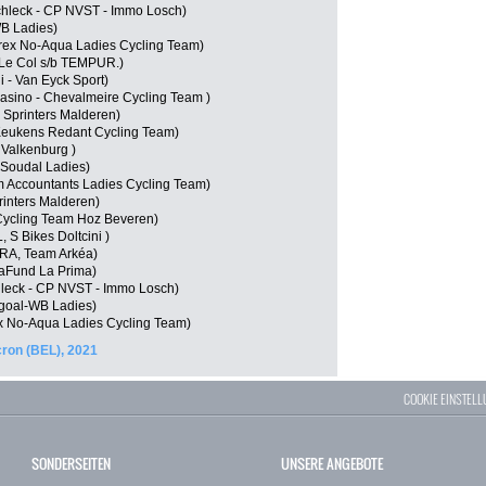
chleck - CP NVST - Immo Losch)
WB Ladies)
rex No-Aqua Ladies Cycling Team)
 Le Col s/b TEMPUR.)
i - Van Eyck Sport)
Casino - Chevalmeire Cycling Team )
Sprinters Malderen)
Keukens Redant Cycling Team)
 Valkenburg )
Soudal Ladies)
m Accountants Ladies Cycling Team)
rinters Malderen)
Cycling Team Hoz Beveren)
 S Bikes Doltcini )
FRA, Team Arkéa)
taFund La Prima)
hleck - CP NVST - Immo Losch)
goal-WB Ladies)
x No-Aqua Ladies Cycling Team)
ron (BEL), 2021
COOKIE EINSTEL
SONDERSEITEN
UNSERE ANGEBOTE