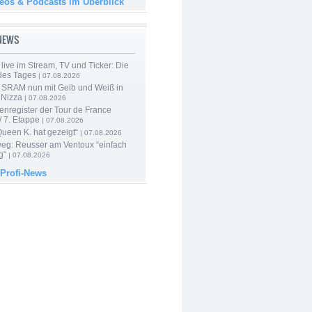
deos & Podcasts im Überblick
-NEWS
live im Stream, TV und Ticker: Die
des Tages
| 07.08.2026
 SRAM nun mit Gelb und Weiß in
 Nizza
| 07.08.2026
enregister der Tour de France
 7. Etappe
| 07.08.2026
Queen K. hat gezeigt“
| 07.08.2026
 weg: Reusser am Ventoux “einfach
g“
| 07.08.2026
 Profi-News