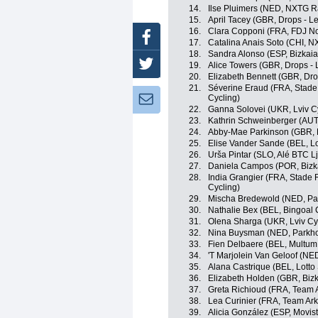
14.
Ilse Pluimers (NED, NXTG R
15.
April Tacey (GBR, Drops - L
16.
Clara Copponi (FRA, FDJ No
Facebook
17.
Catalina Anais Soto (CHI, 
18.
Sandra Alonso (ESP, Bizkai
Twitter
19.
Alice Towers (GBR, Drops -
20.
Elizabeth Bennett (GBR, Dr
21.
Séverine Eraud (FRA, Stad
Cycling)
Newsletter:
22.
Ganna Solovei (UKR, Lviv 
23.
Kathrin Schweinberger (AUT, 
24.
Abby-Mae Parkinson (GBR, L
25.
Elise Vander Sande (BEL, Lo
26.
Urša Pintar (SLO, Alé BTC L
27.
Daniela Campos (POR, Bizk
28.
India Grangier (FRA, Stade
Cycling)
29.
Mischa Bredewold (NED, Par
30.
Nathalie Bex (BEL, Bingoal 
31.
Olena Sharga (UKR, Lviv C
32.
Nina Buysman (NED, Parkhot
33.
Fien Delbaere (BEL, Multum
34.
'T Marjolein Van Geloof (NE
35.
Alana Castrique (BEL, Lotto
36.
Elizabeth Holden (GBR, Biz
37.
Greta Richioud (FRA, Team 
38.
Lea Curinier (FRA, Team Ar
39.
Alicia González (ESP, Movis