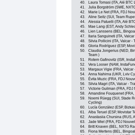
40.
Laura Tomasi (ITA, Alé BTC 
41.
Julia Borgström (SWE, NXT
42.
Marie Le Net (FRA, FDJ Nouv
43.
Aline Seitz (SUI, Team Rupe
44.
Alessia Patuelli (ITA, Alé BT
45.
Mae Lang (EST, Andy Schle
46.
Lien Lanssens (BEL, Bingoa
47.
Ilaria Sanguineti (ITA, Valcar
48.
Silvia Pollicini (ITA, Valcar -
49.
Gloria Rodríguez (ESP, Movi
50.
Claudia Jongerius (NED, Bi
Team )
51.
Rotem Gafinovitz (ISR, Inst
52.
Vera Looser (NAM, InstaFun
53.
Margaux Vigie (FRA, Valcar -
54.
Anna Nahirna (UKR, Lviv C
55.
Évita Muzic (FRA, FDJ Nouve
56.
Silvia Magri (ITA, Valcar - Tr
57.
Victorie Guilman (FRA, FDJ 
58.
Amandine Fouquenet (FRA, 
59.
Noemi Rüegg (SUI, Stade R
Cycling)
60.
Lucía González (ESP, Bizka
61.
Alba Teruel (ESP, Movistar 
62.
Anastasiia Chursina (RUS, A
63.
Jade Wiel (FRA, FDJ Nouvel
64.
Britt Knaven (BEL, NXTG Ra
65.
Fiona Mertens (BEL, Bingoa