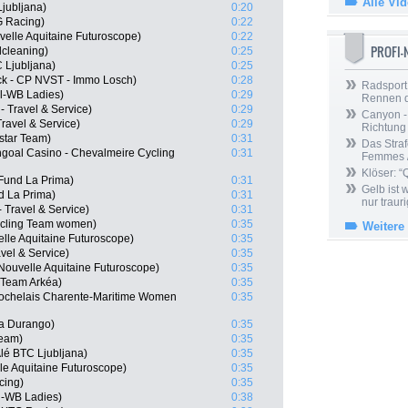
Alle Vi
Ljubljana)
0:20
G Racing)
0:22
elle Aquitaine Futuroscope)
0:22
PROFI
lcleaning)
0:25
C Ljubljana)
0:25
ck - CP NVST - Immo Losch)
0:28
Radsport 
l-WB Ladies)
0:29
Rennen 
 - Travel & Service)
0:29
Canyon -
 Travel & Service)
0:29
Richtung
star Team)
0:31
Das Straf
ngoal Casino - Chevalmeire Cycling
0:31
Femmes /
Klöser: “
aFund La Prima)
0:31
Gelb ist
d La Prima)
0:31
nur trauri
 Travel & Service)
0:31
ycling Team women)
0:35
Weitere
lle Aquitaine Futuroscope)
0:35
avel & Service)
0:35
Nouvelle Aquitaine Futuroscope)
0:35
Team Arkéa)
0:35
ochelais Charente-Maritime Women
0:35
ia Durango)
0:35
Team)
0:35
lé BTC Ljubljana)
0:35
le Aquitaine Futuroscope)
0:35
cing)
0:35
l-WB Ladies)
0:38