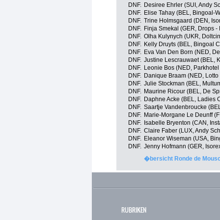
DNF.
Desiree Ehrler (SUI, Andy S
DNF.
Elise Tahay (BEL, Bingoal-
DNF.
Trine Holmsgaard (DEN, Iso
DNF.
Finja Smekal (GER, Drops -
DNF.
Olha Kulynych (UKR, Doltcin
DNF.
Kelly Druyts (BEL, Bingoal 
DNF.
Eva Van Den Born (NED, De 
DNF.
Justine Lescrauwaet (BEL, 
DNF.
Leonie Bos (NED, Parkhotel
DNF.
Danique Braam (NED, Lotto 
DNF.
Julie Stockman (BEL, Multu
DNF.
Maurine Ricour (BEL, De Sp
DNF.
Daphne Acke (BEL, Ladies 
DNF.
Saartje Vandenbroucke (BEL,
DNF.
Marie-Morgane Le Deunff (
DNF.
Isabelle Bryenton (CAN, Ins
DNF.
Claire Faber (LUX, Andy Sc
DNF.
Eleanor Wiseman (USA, Bin
DNF.
Jenny Hofmann (GER, Isore
�bersicht Ronde de Mousc
RUBRIKEN