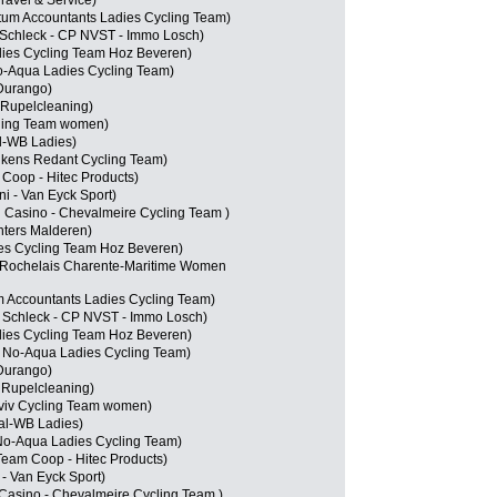
Travel & Service)
um Accountants Ladies Cycling Team)
Schleck - CP NVST - Immo Losch)
dies Cycling Team Hoz Beveren)
No-Aqua Ladies Cycling Team)
 Durango)
 Rupelcleaning)
cling Team women)
al-WB Ladies)
kens Redant Cycling Team)
Coop - Hitec Products)
i - Van Eyck Sport)
Casino - Chevalmeire Cycling Team )
ters Malderen)
es Cycling Team Hoz Beveren)
 Rochelais Charente-Maritime Women
 Accountants Ladies Cycling Team)
 Schleck - CP NVST - Immo Losch)
dies Cycling Team Hoz Beveren)
 No-Aqua Ladies Cycling Team)
 Durango)
 Rupelcleaning)
viv Cycling Team women)
al-WB Ladies)
 No-Aqua Ladies Cycling Team)
eam Coop - Hitec Products)
 - Van Eyck Sport)
 Casino - Chevalmeire Cycling Team )