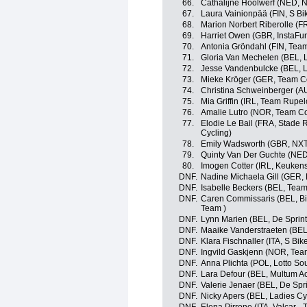
66.
Cathalijne Hoolwerf (NED, 
67.
Laura Vainionpää (FIN, S Bik
68.
Marion Norbert Riberolle (
69.
Harriet Owen (GBR, InstaFu
70.
Antonia Gröndahl (FIN, Tea
71.
Gloria Van Mechelen (BEL, 
72.
Jesse Vandenbulcke (BEL, L
73.
Mieke Kröger (GER, Team Co
74.
Christina Schweinberger (AUT
75.
Mia Griffin (IRL, Team Rupel
76.
Amalie Lutro (NOR, Team Co
77.
Elodie Le Bail (FRA, Stade
Cycling)
78.
Emily Wadsworth (GBR, NX
79.
Quinty Van Der Guchte (NE
80.
Imogen Cotter (IRL, Keuken
DNF.
Nadine Michaela Gill (GER,
DNF.
Isabelle Beckers (BEL, Tea
DNF.
Caren Commissaris (BEL, Bi
Team )
DNF.
Lynn Marien (BEL, De Sprin
DNF.
Maaike Vanderstraeten (BE
DNF.
Klara Fischnaller (ITA, S Bike
DNF.
Ingvild Gaskjenn (NOR, Team
DNF.
Anna Plichta (POL, Lotto So
DNF.
Lara Defour (BEL, Multum A
DNF.
Valerie Jenaer (BEL, De Spr
DNF.
Nicky Apers (BEL, Ladies C