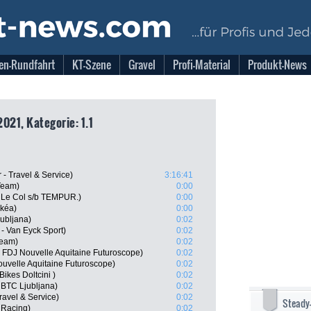
en-Rundfahrt
KT-Szene
Gravel
Profi-Material
Produkt-News
021, Kategorie: 1.1
 - Travel & Service)
3:16:41
Team)
0:00
- Le Col s/b TEMPUR.)
0:00
rkéa)
0:00
jubljana)
0:02
 - Van Eyck Sport)
0:02
Team)
0:02
DJ Nouvelle Aquitaine Futuroscope)
0:02
uvelle Aquitaine Futuroscope)
0:02
ikes Doltcini )
0:02
BTC Ljubljana)
0:02
Travel & Service)
0:02
Steady
 Racing)
0:02