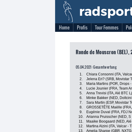
Home
Profis
Tour Femmes
Pol
Ronde de Mouscron (BEL), 2
05.04.2021: Gesamtwertung
1.
Chiara Consonni (ITA, Valcar
2.
Jelena Eri? (SRB, Movistar 
3.
Maria Martins (POR, Drops 
4.
Lucie Jounier (FRA, Team A
5.
Anna Trevisi (ITA, Alé BTC L
6.
Minke Bakker (NED, Doltcini
7.
Sara Martin (ESP, Movistar 
8.
GROSSETÊTE Maëlle (FRA, F
9.
Eugénie Duval (FRA, FDJ No
10.
Arianna Pruisscher (NED, S B
11.
Maaike Boogaard (NED, Alé 
12.
Martina Alzini (ITA, Valcar - 
13.
Amelia Sharpe (GBR, NXTG