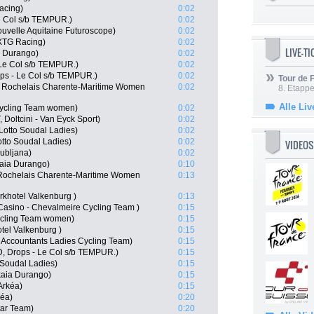
acing)
0:02
e Col s/b TEMPUR.)
0:02
uvelle Aquitaine Futuroscope)
0:02
NXTG Racing)
0:02
LIVE-T
a Durango)
0:02
 Le Col s/b TEMPUR.)
0:02
ops - Le Col s/b TEMPUR.)
0:02
Tour de
e Rochelais Charente-Maritime Women
0:02
8. Etappe
Alle Liv
Cycling Team women)
0:02
Doltcini - Van Eyck Sport)
0:02
otto Soudal Ladies)
0:02
tto Soudal Ladies)
0:02
VIDEOS
jubljana)
0:02
aia Durango)
0:10
 Rochelais Charente-Maritime Women
0:13
khotel Valkenburg )
0:13
Casino - Chevalmeire Cycling Team )
0:15
ycling Team women)
0:15
el Valkenburg )
0:15
 Accountants Ladies Cycling Team)
0:15
D, Drops - Le Col s/b TEMPUR.)
0:15
 Soudal Ladies)
0:15
kaia Durango)
0:15
Arkéa)
0:15
kéa)
0:20
tar Team)
0:20