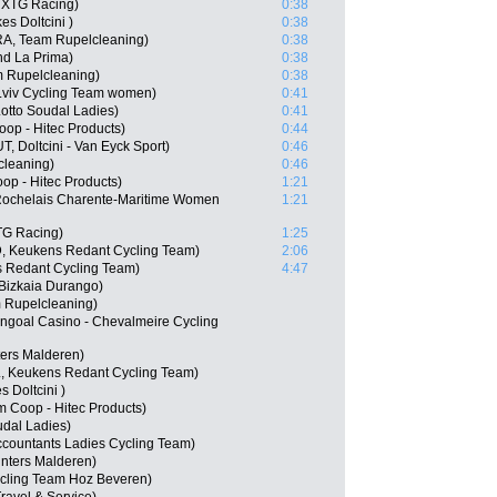
NXTG Racing)
0:38
es Doltcini )
0:38
FRA, Team Rupelcleaning)
0:38
nd La Prima)
0:38
m Rupelcleaning)
0:38
Lviv Cycling Team women)
0:41
otto Soudal Ladies)
0:41
op - Hitec Products)
0:44
, Doltcini - Van Eyck Sport)
0:46
cleaning)
0:46
op - Hitec Products)
1:21
 Rochelais Charente-Maritime Women
1:21
TG Racing)
1:25
D, Keukens Redant Cycling Team)
2:06
s Redant Cycling Team)
4:47
 Bizkaia Durango)
m Rupelcleaning)
ngoal Casino - Chevalmeire Cycling
ters Malderen)
L, Keukens Redant Cycling Team)
s Doltcini )
 Coop - Hitec Products)
udal Ladies)
ccountants Ladies Cycling Team)
inters Malderen)
ycling Team Hoz Beveren)