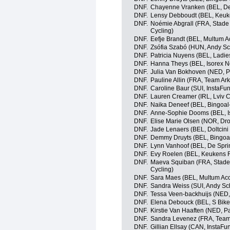
DNF.
Chayenne Vranken (BEL, De
DNF.
Lensy Debboudt (BEL, Keuk
DNF.
Noémie Abgrall (FRA, Stad
Cycling)
DNF.
Eefje Brandt (BEL, Multum 
DNF.
Zsófia Szabó (HUN, Andy Sc
DNF.
Patricia Nuyens (BEL, Ladi
DNF.
Hanna Theys (BEL, Isorex N
DNF.
Julia Van Bokhoven (NED, P
DNF.
Pauline Allin (FRA, Team Ar
DNF.
Caroline Baur (SUI, InstaFu
DNF.
Lauren Creamer (IRL, Lviv 
DNF.
Naika Deneef (BEL, Bingoal
DNF.
Anne-Sophie Dooms (BEL, I
DNF.
Elise Marie Olsen (NOR, Dr
DNF.
Jade Lenaers (BEL, Doltcini 
DNF.
Demmy Druyts (BEL, Bingoal
DNF.
Lynn Vanhoof (BEL, De Spri
DNF.
Evy Roelen (BEL, Keukens 
DNF.
Maeva Squiban (FRA, Stade
Cycling)
DNF.
Sara Maes (BEL, Multum Acc
DNF.
Sandra Weiss (SUI, Andy Sc
DNF.
Tessa Veen-backhuijs (NED,
DNF.
Elena Debouck (BEL, S Bikes
DNF.
Kirstie Van Haaften (NED, P
DNF.
Sandra Levenez (FRA, Team
DNF.
Gillian Ellsay (CAN, InstaFu