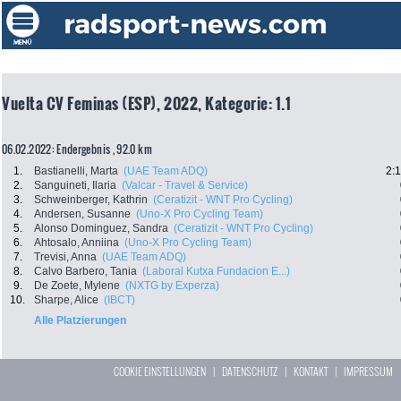
Vuelta CV Feminas (ESP), 2022, Kategorie: 1.1
06.02.2022: Endergebnis , 92.0 km
1.
Bastianelli, Marta
(UAE Team ADQ)
2:
2.
Sanguineti, Ilaria
(Valcar - Travel & Service)
3.
Schweinberger, Kathrin
(Ceratizit - WNT Pro Cycling)
4.
Andersen, Susanne
(Uno-X Pro Cycling Team)
5.
Alonso Dominguez, Sandra
(Ceratizit - WNT Pro Cycling)
6.
Ahtosalo, Anniina
(Uno-X Pro Cycling Team)
7.
Trevisi, Anna
(UAE Team ADQ)
8.
Calvo Barbero, Tania
(Laboral Kutxa Fundacion E...)
9.
De Zoete, Mylene
(NXTG by Experza)
10.
Sharpe, Alice
(IBCT)
Alle Platzierungen
COOKIE EINSTELLUNGEN
|
DATENSCHUTZ
|
KONTAKT
|
IMPRESSUM