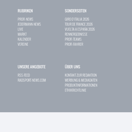
RUBRIKEN
SONDERSEITEN
PROFI-NEWS
GIRO D`ITALIA 2026
JEDERMANN-NEWS
TOUR DE FRANCE 2026
LIVE
VUELTA A ESPAÑA 2026
MARKT
RENNERGEBNISSE
KALENDER
PROFI-TEAMS
VEREINE
PROFI-FAHRER
UNSERE ANGEBOTE
ÜBER UNS
RSS-FEED
KONTAKT ZUR REDAKTION
RADSPORT-NEWS.COM
WERBUNG & MEDIADATEN
PRODUKTINFORMATIONEN
ETHIKRICHTLINIE