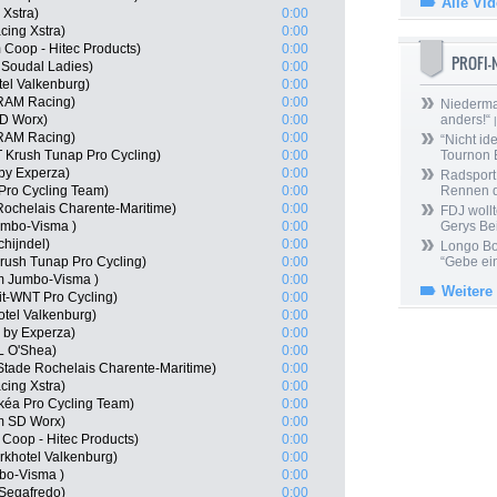
Alle Vi
 Xstra)
0:00
cing Xstra)
0:00
 Coop - Hitec Products)
0:00
PROFI
o Soudal Ladies)
0:00
tel Valkenburg)
0:00
SRAM Racing)
0:00
Niedermai
SD Worx)
0:00
anders!“
|
SRAM Racing)
0:00
“Nicht ide
 Krush Tunap Pro Cycling)
0:00
Tournon 
by Experza)
0:00
Radsport 
 Pro Cycling Team)
0:00
Rennen 
Rochelais Charente-Maritime)
0:00
FDJ wollt
umbo-Visma )
0:00
Gerys Be
hijndel)
0:00
Longo Bor
rush Tunap Pro Cycling)
0:00
“Gebe ein
m Jumbo-Visma )
0:00
Weitere
it-WNT Pro Cycling)
0:00
otel Valkenburg)
0:00
by Experza)
0:00
L O'Shea)
0:00
Stade Rochelais Charente-Maritime)
0:00
cing Xstra)
0:00
kéa Pro Cycling Team)
0:00
m SD Worx)
0:00
Coop - Hitec Products)
0:00
khotel Valkenburg)
0:00
bo-Visma )
0:00
 Segafredo)
0:00