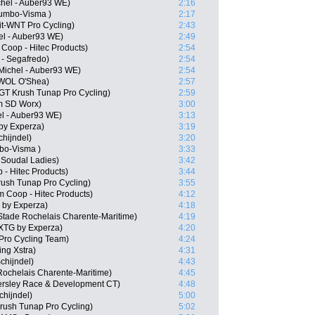
chel - Auber93 WE)
2:16
umbo-Visma )
2:17
it-WNT Pro Cycling)
2:43
hel - Auber93 WE)
2:49
Coop - Hitec Products)
2:54
 - Segafredo)
2:54
Michel - Auber93 WE)
2:54
WOL O'Shea)
2:57
T Krush Tunap Pro Cycling)
2:59
m SD Worx)
3:00
el - Auber93 WE)
3:13
by Experza)
3:19
hijndel)
3:20
bo-Visma )
3:33
o Soudal Ladies)
3:42
- Hitec Products)
3:44
rush Tunap Pro Cycling)
3:55
Coop - Hitec Products)
4:12
by Experza)
4:18
Stade Rochelais Charente-Maritime)
4:19
XTG by Experza)
4:20
 Pro Cycling Team)
4:24
ng Xstra)
4:31
chijndel)
4:43
Rochelais Charente-Maritime)
4:45
ersley Race & Development CT)
4:48
hijndel)
5:00
rush Tunap Pro Cycling)
5:02