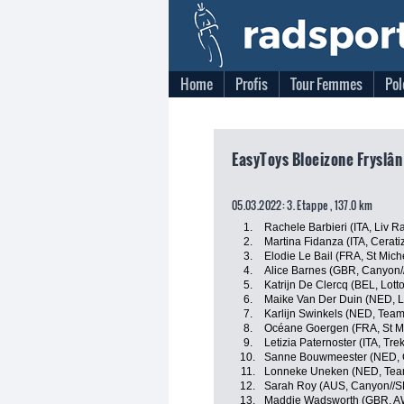
Home
Profis
Tour Femmes
Pol
EasyToys Bloeizone Fryslân
05.03.2022: 3. Etappe , 137.0 km
1.
Rachele Barbieri (ITA, Liv R
2.
Martina Fidanza (ITA, Cerati
3.
Elodie Le Bail (FRA, St Mic
4.
Alice Barnes (GBR, Canyon
5.
Katrijn De Clercq (BEL, Lott
6.
Maike Van Der Duin (NED, L
7.
Karlijn Swinkels (NED, Tea
8.
Océane Goergen (FRA, St M
9.
Letizia Paternoster (ITA, Tre
10.
Sanne Bouwmeester (NED, G
11.
Lonneke Uneken (NED, Tea
12.
Sarah Roy (AUS, Canyon//
13.
Maddie Wadsworth (GBR, A