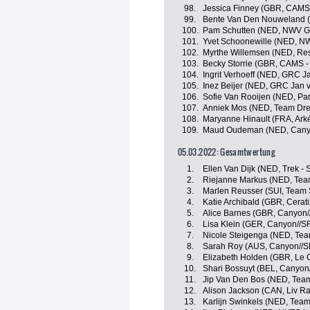
98.
Jessica Finney (GBR, CAMS
99.
Bente Van Den Nouweland (
100.
Pam Schutten (NED, NWV G
101.
Yvet Schoonewille (NED, N
102.
Myrthe Willemsen (NED, Res
103.
Becky Storrie (GBR, CAMS -
104.
Ingrit Verhoeff (NED, GRC J
105.
Inez Beijer (NED, GRC Jan v
106.
Sofie Van Rooijen (NED, Par
107.
Anniek Mos (NED, Team Dre
108.
Maryanne Hinault (FRA, Ark
109.
Maud Oudeman (NED, Cany
05.03.2022: Gesamtwertung
1.
Ellen Van Dijk (NED, Trek - 
2.
Riejanne Markus (NED, Tea
3.
Marlen Reusser (SUI, Team
4.
Katie Archibald (GBR, Cerat
5.
Alice Barnes (GBR, Canyon
6.
Lisa Klein (GER, Canyon//
7.
Nicole Steigenga (NED, Tea
8.
Sarah Roy (AUS, Canyon//
9.
Elizabeth Holden (GBR, Le 
10.
Shari Bossuyt (BEL, Canyo
11.
Jip Van Den Bos (NED, Tea
12.
Alison Jackson (CAN, Liv Ra
13.
Karlijn Swinkels (NED, Tea