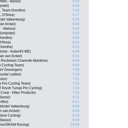
CAMS - Basso)
5:03
jndel)
5:03
D, Team Drenthe)
5:16
L O'Shea)
5:17
otel Valkenburg)
5:33
an Arckel)
5:36
l - Wahoo)
5:42
Schijndel)
5:51
Drenthe)
6:00
O'Shea)
6:12
Drenthe)
6:21
ichel - Auber93 WE)
6:30
an van Arckel)
6:31
 Rochelais Charente-Maritime)
6:43
ro Cycling Team)
6:55
WV Groningen)
7:03
Soudal Ladies)
7:14
asso)
7:21
 Pro Cycling Team)
7:22
T Krush Tunap Pro Cycling)
7:26
Coop - Hitec Products)
7:32
Basso)
8:11
nthe)
8:41
khotel Valkenburg)
8:59
 van Arckel)
9:08
tore Cycling)
9:13
 Basso)
9:49
on//SRAM Racing)
10:54