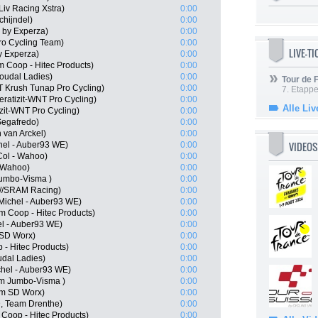
iv Racing Xstra)
0:00
hijndel)
0:00
by Experza)
0:00
ro Cycling Team)
0:00
LIVE-T
y Experza)
0:00
Coop - Hitec Products)
0:00
Soudal Ladies)
0:00
Tour de
T Krush Tunap Pro Cycling)
0:00
7. Etappe
ratizit-WNT Pro Cycling)
0:00
Alle Liv
izit-WNT Pro Cycling)
0:00
Segafredo)
0:00
van Arckel)
0:00
VIDEOS
hel - Auber93 WE)
0:00
Col - Wahoo)
0:00
- Wahoo)
0:00
umbo-Visma )
0:00
n//SRAM Racing)
0:00
Michel - Auber93 WE)
0:00
m Coop - Hitec Products)
0:00
el - Auber93 WE)
0:00
 SD Worx)
0:00
- Hitec Products)
0:00
udal Ladies)
0:00
chel - Auber93 WE)
0:00
m Jumbo-Visma )
0:00
am SD Worx)
0:00
D, Team Drenthe)
0:00
Coop - Hitec Products)
0:00