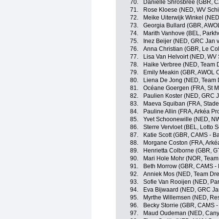
70.
Danielle Shrosbree (GBR, 
71.
Rose Kloese (NED, WV Schi
72.
Meike Uiterwijk Winkel (NE
73.
Georgia Bullard (GBR, AWO
74.
Marith Vanhove (BEL, Parkh
75.
Inez Beijer (NED, GRC Jan v
76.
Anna Christian (GBR, Le Co
77.
Lisa Van Helvoirt (NED, WV 
78.
Haike Verbree (NED, Team 
79.
Emily Meakin (GBR, AWOL 
80.
Liena De Jong (NED, Team 
81.
Océane Goergen (FRA, St M
82.
Paulien Koster (NED, GRC J
83.
Maeva Squiban (FRA, Stade
84.
Pauline Allin (FRA, Arkéa P
85.
Yvet Schoonewille (NED, N
86.
Sterre Vervloet (BEL, Lotto 
87.
Katie Scott (GBR, CAMS - B
88.
Morgane Coston (FRA, Arkéa
89.
Henrietta Colborne (GBR, G
90.
Mari Hole Mohr (NOR, Team 
91.
Beth Morrow (GBR, CAMS - 
92.
Anniek Mos (NED, Team Dre
93.
Sofie Van Rooijen (NED, Par
94.
Eva Bijwaard (NED, GRC Jan
95.
Myrthe Willemsen (NED, Res
96.
Becky Storrie (GBR, CAMS -
97.
Maud Oudeman (NED, Cany