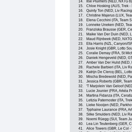
14.
Ilse Pluimers (NED, NXTG b
15.
Chloe Hosking (AUS, Trek -
16.
Quinty Ton (NED, Liv Racing
17.
Christine Majerus (LUX, Te
18.
Elena Cecchini (ITA, Team 
19.
Lonneke Uneken (NED, Tea
20.
Franziska Brausse (GER, Cer
21.
Maike Van Der Duin (NED, L
22.
Maud Rijnbeek (NED, NXTG 
23.
Ella Harris (NZL, Canyon//
24.
Josie Knight (GBR, Lotto So
25.
Coralie Demay (FRA, St Mic
26.
Daniek Hengeveld (NED, GT
27.
Amber Van Der Hulst (NED, L
28.
Rachele Barbieri (ITA, Liv R
29.
Katrijn De Clercq (BEL, Lott
30.
Mischa Bredewold (NED, Par
31.
Jessica Roberts (GBR, Team
32.
'T Marjolein Van Geloof (NE
33.
Lucie Jounier (FRA, Arkéa P
34.
Martina Fidanza (ITA, Cerati
35.
Letizia Paternoster (ITA, Tre
36.
Lieke Nooijen (NED, Parkho
37.
Typhaine Laurance (FRA, Ar
38.
Silke Smulders (NED, Liv Ra
39.
Noemi Rüegg (SUI, Team J
40.
Lea Lin Teutenberg (GER, Ce
41.
Alice Towers (GBR, Le Col 