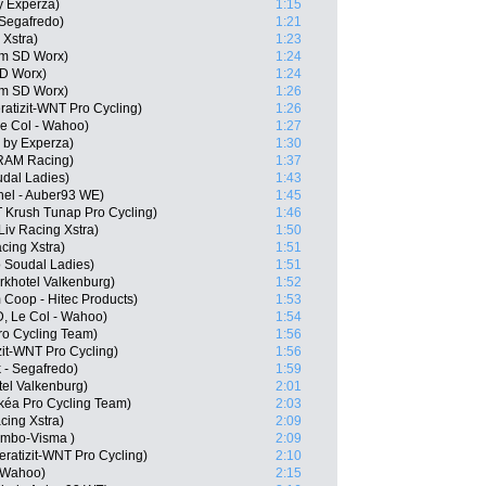
y Experza)
1:15
 Segafredo)
1:21
 Xstra)
1:23
am SD Worx)
1:24
SD Worx)
1:24
m SD Worx)
1:26
atizit-WNT Pro Cycling)
1:26
e Col - Wahoo)
1:27
by Experza)
1:30
SRAM Racing)
1:37
udal Ladies)
1:43
hel - Auber93 WE)
1:45
 Krush Tunap Pro Cycling)
1:46
iv Racing Xstra)
1:50
acing Xstra)
1:51
o Soudal Ladies)
1:51
khotel Valkenburg)
1:52
 Coop - Hitec Products)
1:53
D, Le Col - Wahoo)
1:54
ro Cycling Team)
1:56
zit-WNT Pro Cycling)
1:56
k - Segafredo)
1:59
tel Valkenburg)
2:01
kéa Pro Cycling Team)
2:03
cing Xstra)
2:09
umbo-Visma )
2:09
ratizit-WNT Pro Cycling)
2:10
- Wahoo)
2:15