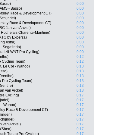
Basso)
0:00
CAMS - Basso)
0:00
ersley Race & Development CT)
0:00
Schijndel)
0:00
ersley Race & Development CT)
0:00
C Jan van Arckel)
0:00
 Rochelais Charente-Maritime)
0:00
XTG by Experza)
0:00
ng Xstra)
0:00
 - Segafredo)
0:00
atizit-WNT Pro Cycling)
0:00
nthe)
0:12
ro Cycling Team)
0:12
D, Le Col - Wahoo)
0:13
asso)
0:13
Drenthe)
0:13
 Pro Cycling Team)
0:13
Drenthe)
0:13
an van Arckel)
0:13
re Cycling)
0:17
jndel)
0:17
l - Wahoo)
0:17
ley Race & Development CT)
0:17
ningen)
0:17
chijndel)
0:17
 van Arckel)
0:17
O'Shea)
0:17
rush Tunap Pro Cycling)
0:17