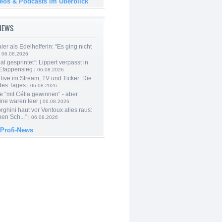
deos & Podcasts im Überblick
-NEWS
er als Edelhelferin: “Es ging nicht
 06.08.2026
al gesprintet“: Lippert verpasst in
Etappensieg
| 06.08.2026
live im Stream, TV und Ticker: Die
des Tages
| 06.08.2026
e “mit Célia gewinnen“ - aber
ine waren leer
| 06.08.2026
ghini haut vor Ventoux alles raus:
en Sch...“
| 06.08.2026
 Profi-News