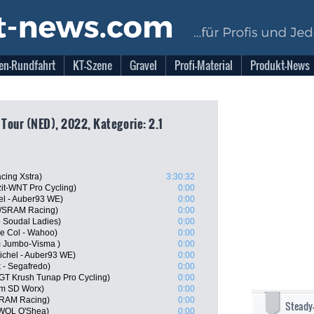
en-Rundfahrt
KT-Szene
Gravel
Profi-Material
Produkt-News
 Tour (NED), 2022, Kategorie: 2.1
acing Xstra)
3:30:32
zit-WNT Pro Cycling)
0:00
hel - Auber93 WE)
0:00
//SRAM Racing)
0:00
o Soudal Ladies)
0:00
e Col - Wahoo)
0:00
m Jumbo-Visma )
0:00
ichel - Auber93 WE)
0:00
k - Segafredo)
0:00
T Krush Tunap Pro Cycling)
0:00
m SD Worx)
0:00
SRAM Racing)
0:00
Steady
WOL O'Shea)
0:00