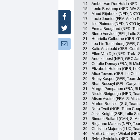
14.
Amber Van Der Hulst (NED, L
15.
Lente Boskamp (NED, WV Sc
16.
Maud Rijnbeek (NED, NXTG 
Facebook
17.
Lucie Jounier (FRA, Arkéa P
18.
Ilse Pluimers (NED, NXTG b
Twitter
19.
Emma Boogaard (NED, Team 
20.
Sterre Vervloet (BEL, Lotto 
21.
Henrietta Colborne (GBR, G
Newsletter:
22.
Lea Lin Teutenberg (GER, Ce
23.
Katie Archibald (GBR, Cerat
24.
Ellen Van Dijk (NED, Trek - 
25.
Anouk Leest (NED, GRC Jan 
26.
Coralie Demay (FRA, St Mic
27.
Elizabeth Holden (GBR, Le 
28.
Alice Towers (GBR, Le Col 
29.
Romy Kasper (GER, Team J
30.
Shari Bossuyt (BEL, Canyo
31.
Margot Pompanon (FRA, St 
32.
Nicole Steigenga (NED, Tea
33.
Alison Avoine (FRA, St Mich
34.
Marlen Reusser (SUI, Team
35.
Nora Tveit (NOR, Team Coop 
36.
Josie Knight (GBR, Lotto So
37.
Simone Boilard (CAN, St Mi
38.
Riejanne Markus (NED, Tea
39.
Christine Majerus (LUX, Te
40.
Meike Uiterwijk Winkel (NE
41.
Sylvie Swinkels (NED, Team 