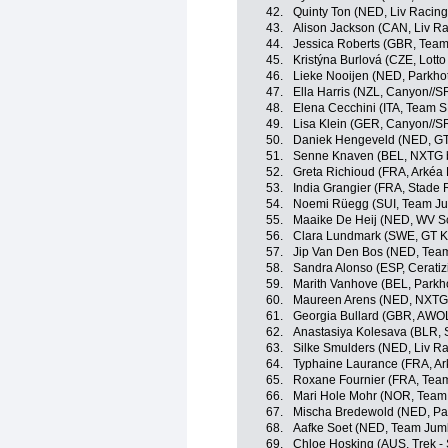
42.
Quinty Ton (NED, Liv Racing
43.
Alison Jackson (CAN, Liv Ra
44.
Jessica Roberts (GBR, Team
45.
Kristýna Burlová (CZE, Lott
46.
Lieke Nooijen (NED, Parkho
47.
Ella Harris (NZL, Canyon//
48.
Elena Cecchini (ITA, Team 
49.
Lisa Klein (GER, Canyon//
50.
Daniek Hengeveld (NED, GT
51.
Senne Knaven (BEL, NXTG 
52.
Greta Richioud (FRA, Arkéa
53.
India Grangier (FRA, Stade 
54.
Noemi Rüegg (SUI, Team J
55.
Maaike De Heij (NED, WV Sc
56.
Clara Lundmark (SWE, GT K
57.
Jip Van Den Bos (NED, Tea
58.
Sandra Alonso (ESP, Ceratiz
59.
Marith Vanhove (BEL, Parkh
60.
Maureen Arens (NED, NXTG 
61.
Georgia Bullard (GBR, AWO
62.
Anastasiya Kolesava (BLR, 
63.
Silke Smulders (NED, Liv Ra
64.
Typhaine Laurance (FRA, Ar
65.
Roxane Fournier (FRA, Tea
66.
Mari Hole Mohr (NOR, Team 
67.
Mischa Bredewold (NED, Par
68.
Aafke Soet (NED, Team Jum
69.
Chloe Hosking (AUS, Trek -