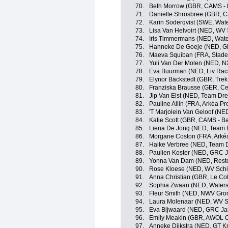
70.
Beth Morrow (GBR, CAMS - 
71.
Danielle Shrosbree (GBR, 
72.
Karin Soderqvist (SWE, Wat
73.
Lisa Van Helvoirt (NED, WV 
74.
Iris Timmermans (NED, Wat
75.
Hanneke De Goeje (NED, GR
76.
Maeva Squiban (FRA, Stade
77.
Yuli Van Der Molen (NED, N
78.
Eva Buurman (NED, Liv Raci
79.
Elynor Bäckstedt (GBR, Trek
80.
Franziska Brausse (GER, Cer
81.
Jip Van Elst (NED, Team Dre
82.
Pauline Allin (FRA, Arkéa P
83.
'T Marjolein Van Geloof (NE
84.
Katie Scott (GBR, CAMS - B
85.
Liena De Jong (NED, Team 
86.
Morgane Coston (FRA, Arkéa
87.
Haike Verbree (NED, Team 
88.
Paulien Koster (NED, GRC J
89.
Yonna Van Dam (NED, Resto
90.
Rose Kloese (NED, WV Schi
91.
Anna Christian (GBR, Le Co
92.
Sophia Zwaan (NED, Waters
93.
Fleur Smith (NED, NWV Gro
94.
Laura Molenaar (NED, WV S
95.
Eva Bijwaard (NED, GRC Jan
96.
Emily Meakin (GBR, AWOL 
97.
Anneke Dijkstra (NED, GT K