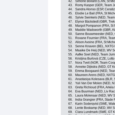
42.
Simone Boilard (CAN, St Mi
43.
Romy Kasper (GER, Team J
44.
Sandra Alonso (ESP, Ceratiz
45.
Elodie Le Bail (FRA, St Mic
46.
Sylvie Swinkels (NED, Team 
47.
Elynor Bäckstedt (GBR, Trek
48.
Margot Pompanon (FRA, St 
49.
Maddie Wadsworth (GBR, A
50.
Sanne Bouwmeester (NED, G
51.
Roxane Fournier (FRA, Tea
52.
Alison Avoine (FRA, St Mich
53.
Senne Knaven (BEL, NXTG 
54.
Maaike De Heij (NED, WV Sc
55.
Aafke Soet (NED, Team Jum
56.
Kristýna Burlová (CZE, Lott
57.
Nora Tveit (NOR, Team Coop 
58.
Anneke Dijkstra (NED, GT K
59.
Emma Boogaard (NED, Team 
60.
Maureen Arens (NED, NXTG 
61.
Anastasiya Kolesava (BLR, 
62.
Yuli Van Der Molen (NED, N
63.
Greta Richioud (FRA, Arkéa
64.
Eva Buurman (NED, Liv Raci
65.
Laura Molenaar (NED, WV S
66.
India Grangier (FRA, Stade 
67.
Karin Soderqvist (SWE, Wat
68.
Lente Boskamp (NED, WV Sc
69.
Clara Lundmark (SWE, GT K