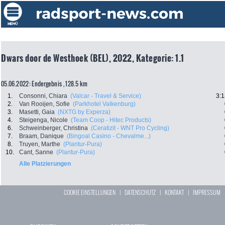
Dwars door de Westhoek (BEL), 2022, Kategorie: 1.1
05.06.2022: Endergebnis , 128.5 km
1.
Consonni, Chiara
(Valcar - Travel & Service)
3:1
2.
Van Rooijen, Sofie
(Parkhotel Valkenburg)
3.
Masetti, Gaia
(NXTG by Experza)
4.
Steigenga, Nicole
(Team Coop - Hitec Products)
6.
Schweinberger, Christina
(Ceratizit - WNT Pro Cycling)
7.
Braam, Danique
(Bingoal Casino - Chevalme...)
8.
Truyen, Marthe
(Plantur-Pura)
10.
Cant, Sanne
(Plantur-Pura)
Alle Platzierungen
COOKIE EINSTELLUNGEN
|
DATENSCHUTZ
|
KONTAKT
|
IMPRESSUM