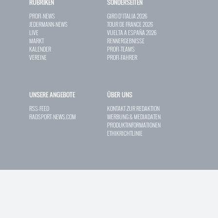
RUBRIKEN
SONDERSEITEN
PROFI-NEWS
GIRO D`ITALIA 2026
JEDERMANN-NEWS
TOUR DE FRANCE 2026
LIVE
VUELTA A ESPAÑA 2026
MARKT
RENNERGEBNISSE
KALENDER
PROFI-TEAMS
VEREINE
PROFI-FAHRER
UNSERE ANGEBOTE
ÜBER UNS
RSS-FEED
KONTAKT ZUR REDAKTION
RADSPORT-NEWS.COM
WERBUNG & MEDIADATEN
PRODUKTINFORMATIONEN
ETHIKRICHTLINIE