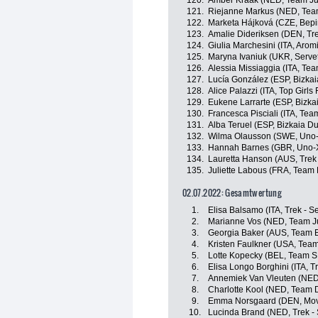
120.
Amber Kraak (NED, Team J
121.
Riejanne Markus (NED, Tea
122.
Marketa Hájková (CZE, Bepi
123.
Amalie Dideriksen (DEN, Tre
124.
Giulia Marchesini (ITA, Aromi
125.
Maryna Ivaniuk (UKR, Servet
126.
Alessia Missiaggia (ITA, T
127.
Lucía González (ESP, Bizka
128.
Alice Palazzi (ITA, Top Girls
129.
Eukene Larrarte (ESP, Bizka
130.
Francesca Pisciali (ITA, Te
131.
Alba Teruel (ESP, Bizkaia D
132.
Wilma Olausson (SWE, Uno-
133.
Hannah Barnes (GBR, Uno-X
134.
Lauretta Hanson (AUS, Trek
135.
Juliette Labous (FRA, Team
02.07.2022: Gesamtwertung
1.
Elisa Balsamo (ITA, Trek - S
2.
Marianne Vos (NED, Team J
3.
Georgia Baker (AUS, Team 
4.
Kristen Faulkner (USA, Tea
5.
Lotte Kopecky (BEL, Team 
6.
Elisa Longo Borghini (ITA, T
7.
Annemiek Van Vleuten (NED
8.
Charlotte Kool (NED, Team
9.
Emma Norsgaard (DEN, Mov
10.
Lucinda Brand (NED, Trek -