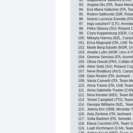
92.
Magdeleine Vallieres (CAN
93.
Angela Oro (ITA, Team Mend
94.
Eva Maria Gatscher (ITA, T
95.
Rotem Gafinovitz (ISR, Rol
96.
Noemi Lucrezia Eremita (ITA,
97.
Inga cesulien? (LTU, Aromita
98.
Petra Stiasny (SUI, Roland
99.
Clara Koppenburg (GER, Co
100.
Mikayla Harvey (NZL, Cany
101.
Erica Magnaldi (ITA, UAE T
102.
Marte Berg Edseth (NOR, Un
103.
Amalie Lutro (NOR, Uno-X P
104.
Gemma Sernissi (ITA, Aromita
105.
Olivia Onesti (FRA, Cofidi
106.
Aline Seitz (SUI, Roland C
107.
Neve Bradbury (AUS, Cany
108.
Gaia Realini (ITA, Isolmant - 
109.
Vania Canvelli (ITA, Team 
110.
Anna Trevisi (ITA, UAE Tea
111.
Anna Gabrielle Traxler (CA
112.
Nina Kessler (NED, Team Bi
113.
Teniel Campbell (TTO, Team
114.
Georgia Williams (NZL, Tea
115.
Jelena Eric (SRB, Movistar 
116.
Asia Zontone (ITA, Isolmant -
117.
Sofia Barbieri (ITA, Servett
118.
Elena Cecchini (ITA, Team 
119.
Leah Kirchmann (CAN, Tea