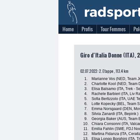
Home
Profis
Tour Femmes
Pol
Giro d’Italia Donne (ITA),
02.07.2022: 2. Etappe , 113.4 km
1.
Marianne Vos (NED, Team J
2.
Charlotte Kool (NED, Team
3.
Elisa Balsamo (ITA, Trek - S
4.
Rachele Barbieri (ITA, Liv R
5.
Sofia Bertizzolo (ITA, UAE 
6.
Lotte Kopecky (BEL, Team 
7.
Emma Norsgaard (DEN, Mov
8.
Silvia Zanardi (ITA, Bepink )
9.
Georgia Baker (AUS, Team 
10.
Chiara Consonni (ITA, Valcar
11.
Emilia Fahlin (SWE, FDJ No
12.
Martina Fidanza (ITA, Cerati
13.
Elisa Longo Borghini (ITA, T