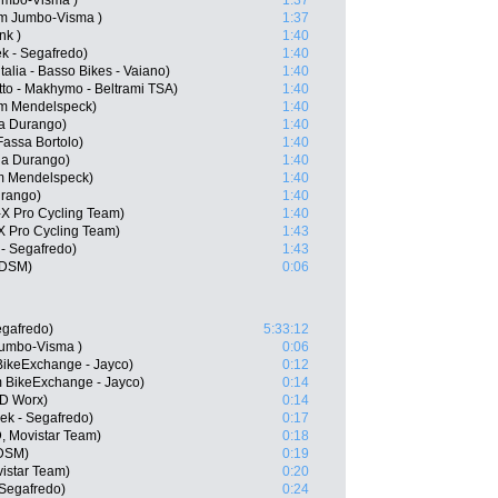
umbo-Visma )
1:37
m Jumbo-Visma )
1:37
nk )
1:40
k - Segafredo)
1:40
talia - Basso Bikes - Vaiano)
1:40
to - Makhymo - Beltrami TSA)
1:40
eam Mendelspeck)
1:40
ia Durango)
1:40
 Fassa Bortolo)
1:40
ia Durango)
1:40
am Mendelspeck)
1:40
urango)
1:40
X Pro Cycling Team)
1:40
 Pro Cycling Team)
1:43
 - Segafredo)
1:43
 DSM)
0:06
egafredo)
5:33:12
umbo-Visma )
0:06
BikeExchange - Jayco)
0:12
m BikeExchange - Jayco)
0:14
SD Worx)
0:14
rek - Segafredo)
0:17
, Movistar Team)
0:18
 DSM)
0:19
istar Team)
0:20
 Segafredo)
0:24