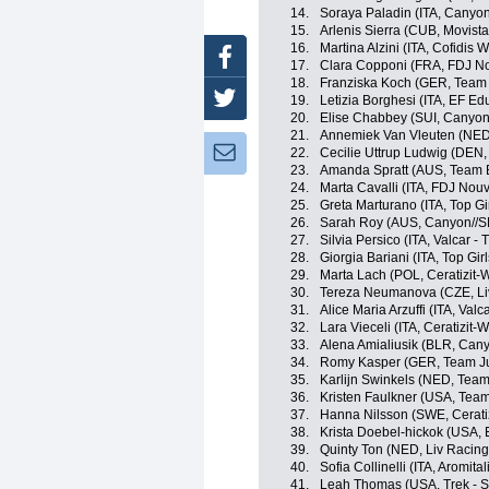
14.
Soraya Paladin (ITA, Canyo
15.
Arlenis Sierra (CUB, Movist
16.
Martina Alzini (ITA, Cofidi
Facebook
17.
Clara Copponi (FRA, FDJ No
18.
Franziska Koch (GER, Tea
Twitter
19.
Letizia Borghesi (ITA, EF E
20.
Elise Chabbey (SUI, Canyo
21.
Annemiek Van Vleuten (NED
Newsletter:
22.
Cecilie Uttrup Ludwig (DEN,
23.
Amanda Spratt (AUS, Team 
24.
Marta Cavalli (ITA, FDJ Nou
25.
Greta Marturano (ITA, Top Gi
26.
Sarah Roy (AUS, Canyon//
27.
Silvia Persico (ITA, Valcar - 
28.
Giorgia Bariani (ITA, Top Gir
29.
Marta Lach (POL, Ceratizit-
30.
Tereza Neumanova (CZE, Liv
31.
Alice Maria Arzuffi (ITA, Valc
32.
Lara Vieceli (ITA, Ceratizit
33.
Alena Amialiusik (BLR, Ca
34.
Romy Kasper (GER, Team J
35.
Karlijn Swinkels (NED, Tea
36.
Kristen Faulkner (USA, Tea
37.
Hanna Nilsson (SWE, Cerati
38.
Krista Doebel-hickok (USA,
39.
Quinty Ton (NED, Liv Racing
40.
Sofia Collinelli (ITA, Aromita
41.
Leah Thomas (USA, Trek - S