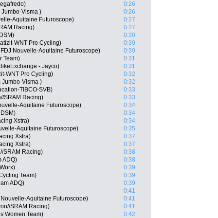
egafredo)
0:26
 Jumbo-Visma )
0:26
velle-Aquitaine Futuroscope)
0:27
SRAM Racing)
0:27
 DSM)
0:30
tizit-WNT Pro Cycling)
0:30
 FDJ Nouvelle-Aquitaine Futuroscope)
0:30
ar Team)
0:31
BikeExchange - Jayco)
0:31
zit-WNT Pro Cycling)
0:32
m Jumbo-Visma )
0:32
ducation-TIBCO-SVB)
0:33
n//SRAM Racing)
0:33
uvelle-Aquitaine Futuroscope)
0:34
m DSM)
0:34
acing Xstra)
0:34
uvelle-Aquitaine Futuroscope)
0:35
acing Xstra)
0:37
acing Xstra)
0:37
n//SRAM Racing)
0:38
m ADQ)
0:38
Worx)
0:39
 Cycling Team)
0:39
Team ADQ)
0:39
0:41
Nouvelle-Aquitaine Futuroscope)
0:41
nyon//SRAM Racing)
0:41
idis Women Team)
0:42