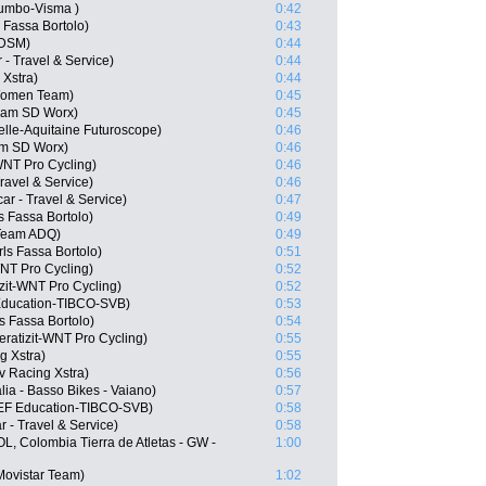
umbo-Visma )
0:42
s Fassa Bortolo)
0:43
 DSM)
0:44
 - Travel & Service)
0:44
 Xstra)
0:44
s Women Team)
0:45
Team SD Worx)
0:45
lle-Aquitaine Futuroscope)
0:46
am SD Worx)
0:46
WNT Pro Cycling)
0:46
Travel & Service)
0:46
ar - Travel & Service)
0:47
ls Fassa Bortolo)
0:49
 Team ADQ)
0:49
rls Fassa Bortolo)
0:51
-WNT Pro Cycling)
0:52
zit-WNT Pro Cycling)
0:52
Education-TIBCO-SVB)
0:53
ls Fassa Bortolo)
0:54
ratizit-WNT Pro Cycling)
0:55
g Xstra)
0:55
 Racing Xstra)
0:56
lia - Basso Bikes - Vaiano)
0:57
 EF Education-TIBCO-SVB)
0:58
ar - Travel & Service)
0:58
, Colombia Tierra de Atletas - GW -
1:00
Movistar Team)
1:02