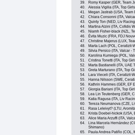
39.
Romy Kasper (GER, Team J
40.
Alessia Vigilia (ITA, Top Girl
41.
Megan Jastrab (USA, Team
42.
Chiara Consonni (ITA, Valcar
43.
Quinty Ton (NED, Liv Racing
44.
Martina Alzini (ITA, Cofidi
45.
Niamh Fisher-black (NZL, 
46.
Évita Muzic (FRA, FDJ Nouve
47.
Christine Majerus (LUX, Te
48.
Marta Lach (POL, Ceratizit-
49.
Silvia Persico (ITA, Valcar - 
50.
Karolina Kumiega (POL, Valc
51.
Cristina Tonetti (ITA, Top Gir
52.
Marta Bastianelli (ITA, UAE
53.
Greta Marturano (ITA, Top Gi
54.
Lara Vieceli (ITA, Ceratizit
55.
Hanna Nilsson (SWE, Cerati
56.
Kathrin Hammes (GER, EF 
57.
Giorgia Bariani (ITA, Top Gir
58.
Lea Lin Teutenberg (GER, Ce
59.
Katia Ragusa (ITA, Liv Racin
60.
Tereza Neumanova (CZE, Liv
61.
Rasa Leleivyt? (LTU, Aromita
62.
Krista Doebel-hickok (USA,
63.
Alice Maria Arzuffi (ITA, Valc
64.
Lina Marcela Hernández (COL
Shimano)
65.
Paula Andrea Patiño (COL, 