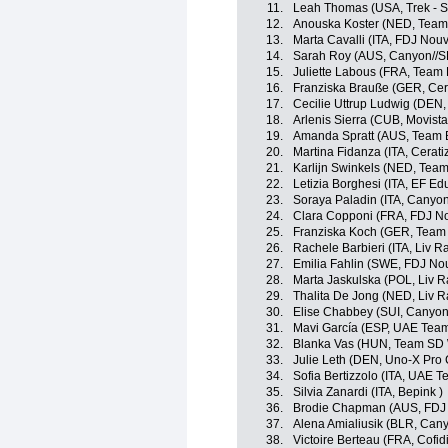
11.
Leah Thomas (USA, Trek - S
12.
Anouska Koster (NED, Team
13.
Marta Cavalli (ITA, FDJ Nou
14.
Sarah Roy (AUS, Canyon//
15.
Juliette Labous (FRA, Team
16.
Franziska Brauße (GER, Cera
17.
Cecilie Uttrup Ludwig (DEN,
18.
Arlenis Sierra (CUB, Movist
19.
Amanda Spratt (AUS, Team 
20.
Martina Fidanza (ITA, Cerati
21.
Karlijn Swinkels (NED, Tea
22.
Letizia Borghesi (ITA, EF E
23.
Soraya Paladin (ITA, Canyo
24.
Clara Copponi (FRA, FDJ No
25.
Franziska Koch (GER, Tea
26.
Rachele Barbieri (ITA, Liv R
27.
Emilia Fahlin (SWE, FDJ No
28.
Marta Jaskulska (POL, Liv R
29.
Thalita De Jong (NED, Liv R
30.
Elise Chabbey (SUI, Canyo
31.
Mavi García (ESP, UAE Tea
32.
Blanka Vas (HUN, Team SD 
33.
Julie Leth (DEN, Uno-X Pro
34.
Sofia Bertizzolo (ITA, UAE 
35.
Silvia Zanardi (ITA, Bepink )
36.
Brodie Chapman (AUS, FDJ 
37.
Alena Amialiusik (BLR, Ca
38.
Victoire Berteau (FRA, Cof