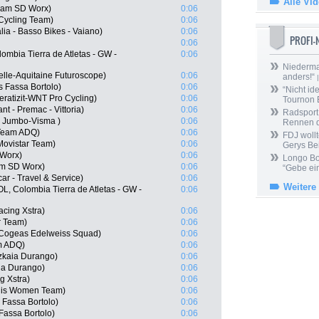
Alle Vi
Team SD Worx)
0:06
 Cycling Team)
0:06
lia - Basso Bikes - Vaiano)
0:06
PROFI
0:06
ombia Tierra de Atletas - GW -
0:06
Niedermai
lle-Aquitaine Futuroscope)
0:06
anders!“
|
ls Fassa Bortolo)
0:06
“Nicht ide
ratizit-WNT Pro Cycling)
0:06
Tournon 
nt - Premac - Vittoria)
0:06
Radsport 
 Jumbo-Visma )
0:06
Rennen 
 Team ADQ)
0:06
FDJ wollt
Movistar Team)
0:06
Gerys Be
Worx)
0:06
Longo Bor
am SD Worx)
0:06
“Gebe ein
ar - Travel & Service)
0:06
Weitere
, Colombia Tierra de Atletas - GW -
0:06
acing Xstra)
0:06
r Team)
0:06
 Cogeas Edelweiss Squad)
0:06
m ADQ)
0:06
izkaia Durango)
0:06
ia Durango)
0:06
g Xstra)
0:06
dis Women Team)
0:06
s Fassa Bortolo)
0:06
 Fassa Bortolo)
0:06