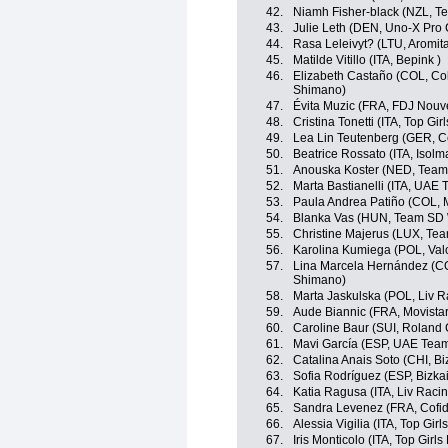
42.
Niamh Fisher-black (NZL, 
43.
Julie Leth (DEN, Uno-X Pro
44.
Rasa Leleivyt? (LTU, Aromita
45.
Matilde Vitillo (ITA, Bepink )
46.
Elizabeth Castaño (COL, Col
Shimano)
47.
Évita Muzic (FRA, FDJ Nouve
48.
Cristina Tonetti (ITA, Top Gir
49.
Lea Lin Teutenberg (GER, Ce
50.
Beatrice Rossato (ITA, Isolma
51.
Anouska Koster (NED, Team
52.
Marta Bastianelli (ITA, UAE
53.
Paula Andrea Patiño (COL, 
54.
Blanka Vas (HUN, Team SD 
55.
Christine Majerus (LUX, Te
56.
Karolina Kumiega (POL, Valc
57.
Lina Marcela Hernández (COL
Shimano)
58.
Marta Jaskulska (POL, Liv R
59.
Aude Biannic (FRA, Movista
60.
Caroline Baur (SUI, Roland
61.
Mavi García (ESP, UAE Tea
62.
Catalina Anais Soto (CHI, B
63.
Sofia Rodríguez (ESP, Bizka
64.
Katia Ragusa (ITA, Liv Racin
65.
Sandra Levenez (FRA, Cofi
66.
Alessia Vigilia (ITA, Top Girl
67.
Iris Monticolo (ITA, Top Girls