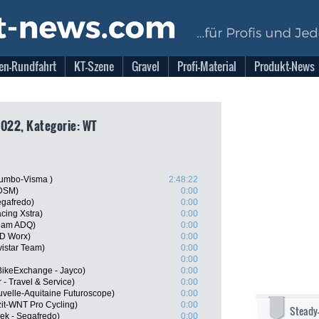
en-Rundfahrt
KT-Szene
Gravel
Profi-Material
Produkt-News
 2022, Kategorie: WT
umbo-Visma )
2:48:22
 DSM)
0:00
egafredo)
0:00
acing Xstra)
0:00
Team ADQ)
0:00
SD Worx)
0:00
istar Team)
0:00
0:00
BikeExchange - Jayco)
0:00
 - Travel & Service)
0:00
uvelle-Aquitaine Futuroscope)
0:00
zit-WNT Pro Cycling)
0:00
Steady
rek - Segafredo)
0:00