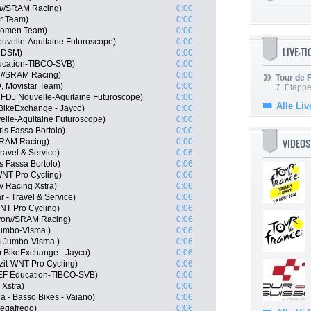
n//SRAM Racing)
0:00
ar Team)
0:00
s Women Team)
0:00
uvelle-Aquitaine Futuroscope)
0:00
LIVE-T
m DSM)
0:00
ducation-TIBCO-SVB)
0:00
n//SRAM Racing)
0:00
Tour de
, Movistar Team)
0:00
7. Etappe
 FDJ Nouvelle-Aquitaine Futuroscope)
0:00
Alle Liv
BikeExchange - Jayco)
0:00
velle-Aquitaine Futuroscope)
0:00
rls Fassa Bortolo)
0:00
VIDEOS
SRAM Racing)
0:00
Travel & Service)
0:06
ls Fassa Bortolo)
0:06
WNT Pro Cycling)
0:06
 Racing Xstra)
0:06
ar - Travel & Service)
0:06
-WNT Pro Cycling)
0:06
nyon//SRAM Racing)
0:06
umbo-Visma )
0:06
m Jumbo-Visma )
0:06
m BikeExchange - Jayco)
0:06
zit-WNT Pro Cycling)
0:06
 EF Education-TIBCO-SVB)
0:06
 Xstra)
0:06
lia - Basso Bikes - Vaiano)
0:06
egafredo)
0:06