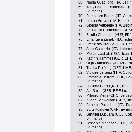
68.
Nadia Quagliotto (ITA, Bepin
69.
Yeny Lorena Colmenares (CO
Shimano)
70.
Francesca Baroni (ITA, Aromi
71.
Letizia Brufani (ITA, Bepink )
72.
Giorgia Vettorello (ITA, Bepin
73.
Anastasia Carbonari (LAT, Va
74.
Brodie Chapman (AUS, FDJ 
75.
Emanuela Zanetti (ITA, Isolma
76.
Franziska Brauße (GER, Cera
77.
Alice Gasparini (ITA, Isolmant
78.
Megan Jastrab (USA, Team
79.
Kathrin Hammes (GER, EF 
80.
Olga Zabelinskaya (UZB, R
81.
Thalita De Jong (NED, Liv R
82.
Victoire Berteau (FRA, Cof
83.
Estefanía Herrera (COL, Colo
Shimano)
84.
Lucinda Brand (NED, Trek -
85.
Abi Smith (GBR, EF Educat
86.
Milagro Mena (CRC, Servett
87.
Aileen Schweikart (GER, Bi
88.
Beatrice Pozzobon (ITA, Te
89.
Sara Poidevin (CAN, EF Ed
90.
Jennifer Ducuara (COL, Colo
Shimano)
91.
Jessenia Meneses (COL, Colo
Shimano)