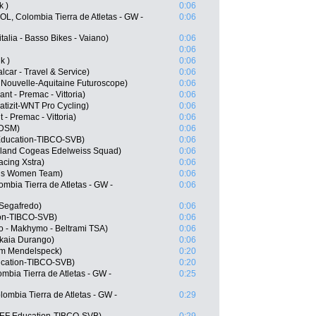
k )
0:06
L, Colombia Tierra de Atletas - GW -
0:06
talia - Basso Bikes - Vaiano)
0:06
0:06
k )
0:06
lcar - Travel & Service)
0:06
Nouvelle-Aquitaine Futuroscope)
0:06
nt - Premac - Vittoria)
0:06
tizit-WNT Pro Cycling)
0:06
 - Premac - Vittoria)
0:06
 DSM)
0:06
Education-TIBCO-SVB)
0:06
oland Cogeas Edelweiss Squad)
0:06
acing Xstra)
0:06
idis Women Team)
0:06
mbia Tierra de Atletas - GW -
0:06
 Segafredo)
0:06
ion-TIBCO-SVB)
0:06
o - Makhymo - Beltrami TSA)
0:06
zkaia Durango)
0:06
am Mendelspeck)
0:20
ucation-TIBCO-SVB)
0:20
mbia Tierra de Atletas - GW -
0:25
mbia Tierra de Atletas - GW -
0:29