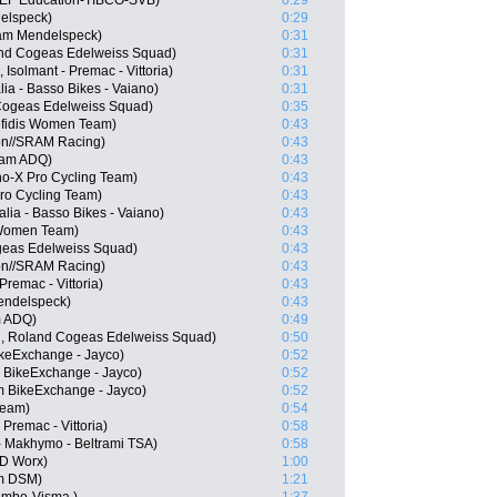
, EF Education-TIBCO-SVB)
0:29
elspeck)
0:29
eam Mendelspeck)
0:31
and Cogeas Edelweiss Squad)
0:31
 Isolmant - Premac - Vittoria)
0:31
lia - Basso Bikes - Vaiano)
0:31
 Cogeas Edelweiss Squad)
0:35
fidis Women Team)
0:43
on//SRAM Racing)
0:43
eam ADQ)
0:43
o-X Pro Cycling Team)
0:43
ro Cycling Team)
0:43
lia - Basso Bikes - Vaiano)
0:43
s Women Team)
0:43
ogeas Edelweiss Squad)
0:43
on//SRAM Racing)
0:43
Premac - Vittoria)
0:43
Mendelspeck)
0:43
m ADQ)
0:49
N, Roland Cogeas Edelweiss Squad)
0:50
keExchange - Jayco)
0:52
 BikeExchange - Jayco)
0:52
m BikeExchange - Jayco)
0:52
Team)
0:54
 Premac - Vittoria)
0:58
o - Makhymo - Beltrami TSA)
0:58
SD Worx)
1:00
m DSM)
1:21