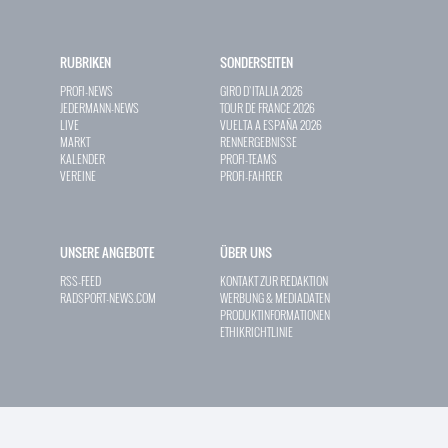
RUBRIKEN
SONDERSEITEN
PROFI-NEWS
GIRO D`ITALIA 2026
JEDERMANN-NEWS
TOUR DE FRANCE 2026
LIVE
VUELTA A ESPAÑA 2026
MARKT
RENNERGEBNISSE
KALENDER
PROFI-TEAMS
VEREINE
PROFI-FAHRER
UNSERE ANGEBOTE
ÜBER UNS
RSS-FEED
KONTAKT ZUR REDAKTION
RADSPORT-NEWS.COM
WERBUNG & MEDIADATEN
PRODUKTINFORMATIONEN
ETHIKRICHTLINIE