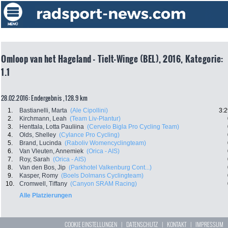
Omloop van het Hageland - Tielt-Winge (BEL), 2016, Kategorie:
1.1
28.02.2016: Endergebnis , 128.9 km
1.
Bastianelli, Marta
(Ale Cipollini)
3:2
2.
Kirchmann, Leah
(Team Liv-Plantur)
3.
Henttala, Lotta Pauliina
(Cervelo Bigla Pro Cycling Team)
4.
Olds, Shelley
(Cylance Pro Cycling)
5.
Brand, Lucinda
(Raboliv Womencyclingteam)
6.
Van Vleuten, Annemiek
(Orica - AIS)
7.
Roy, Sarah
(Orica - AIS)
8.
Van den Bos, Jip
(Parkhotel Valkenburg Cont...)
9.
Kasper, Romy
(Boels Dolmans Cyclingteam)
10.
Cromwell, Tiffany
(Canyon SRAM Racing)
Alle Platzierungen
COOKIE EINSTELLUNGEN
|
DATENSCHUTZ
|
KONTAKT
|
IMPRESSUM