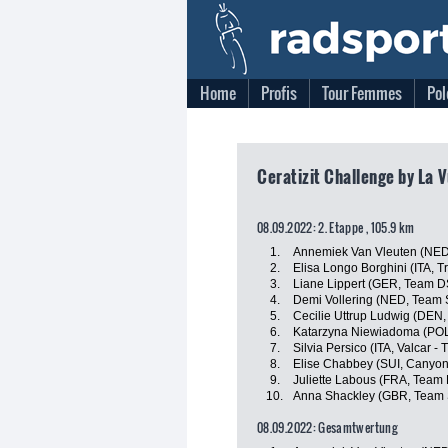
Home
Profis
Tour Femmes
Pol
Ceratizit Challenge by La 
08.09.2022: 2. Etappe , 105.9 km
1.
Annemiek Van Vleuten (NED
2.
Elisa Longo Borghini (ITA, T
3.
Liane Lippert (GER, Team 
4.
Demi Vollering (NED, Team
5.
Cecilie Uttrup Ludwig (DEN,
6.
Katarzyna Niewiadoma (PO
7.
Silvia Persico (ITA, Valcar - 
8.
Elise Chabbey (SUI, Canyo
9.
Juliette Labous (FRA, Team
10.
Anna Shackley (GBR, Team
08.09.2022: Gesamtwertung