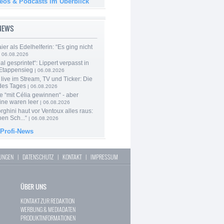
deos & Podcasts im Überblick
-NEWS
er als Edelhelferin: “Es ging nicht
 06.08.2026
al gesprintet“: Lippert verpasst in
Etappensieg
| 06.08.2026
live im Stream, TV und Ticker: Die
des Tages
| 06.08.2026
e “mit Célia gewinnen“ - aber
ine waren leer
| 06.08.2026
ghini haut vor Ventoux alles raus:
en Sch...“
| 06.08.2026
 Profi-News
LUNGEN
|
DATENSCHUTZ
|
KONTAKT
|
IMPRESSUM
ÜBER UNS
KONTAKT ZUR REDAKTION
WERBUNG & MEDIADATEN
PRODUKTINFORMATIONEN