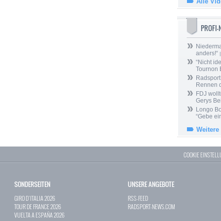
Alle Vi
PROFI
Niedermai
anders!“
|
“Nicht ide
Tournon 
Radsport 
Rennen 
FDJ wollt
Gerys Be
Longo Bor
“Gebe ein
Weitere
COOKIE EINSTEL
SONDERSEITEN
UNSERE ANGEBOTE
GIRO D`ITALIA 2026
RSS-FEED
TOUR DE FRANCE 2026
RADSPORT-NEWS.COM
VUELTA A ESPAÑA 2026