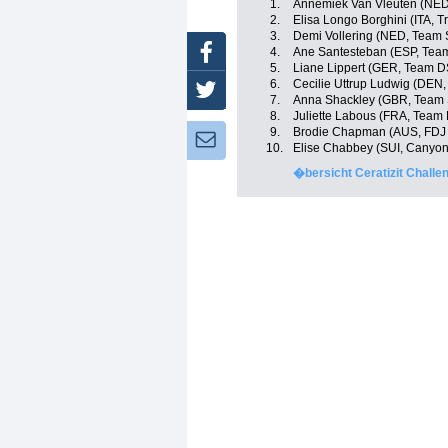
1.
Annemiek Van Vleuten (NED
2.
Elisa Longo Borghini (ITA, T
3.
Demi Vollering (NED, Team
Facebook
4.
Ane Santesteban (ESP, Tea
5.
Liane Lippert (GER, Team 
6.
Cecilie Uttrup Ludwig (DEN,
Twitter
7.
Anna Shackley (GBR, Team
8.
Juliette Labous (FRA, Team
9.
Brodie Chapman (AUS, FDJ 
Newsletter:
10.
Elise Chabbey (SUI, Canyo
�bersicht Ceratizit Challe