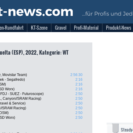
en-Rundfahrt
KT-Szene
Gravel
Profi-Material
Produkt-News
Vuelta (ESP), 2022, Kategorie: WT
, Movistar Team)
2:56:30
rek - Segafredo)
2:16
DSM)
2:16
 SD Worx)
2:16
 FDJ - SUEZ - Futuroscope)
2:50
L, Canyon//SRAM Racing)
2:50
Travel & Service)
2:50
n//SRAM Racing)
2:50
 DSM)
2:50
 SD Worx)
2:50
Steady