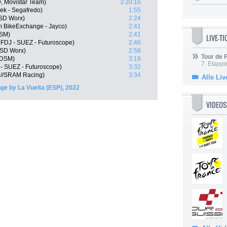
, Movistar Team)
3:20:16
rek - Segafredo)
1:55
 SD Worx)
2:24
m BikeExchange - Jayco)
2:41
DSM)
2:41
LIVE-T
 FDJ - SUEZ - Futuroscope)
2:46
 SD Worx)
2:58
Tour de
 DSM)
3:19
7. Etappe
- SUEZ - Futuroscope)
3:32
n//SRAM Racing)
3:34
Alle Liv
nge by La Vuelta (ESP), 2022
VIDEOS