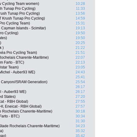
viv Cycling Team women)
10:28
h Tunap Pro Cycling)
11:33
ush Tunap Pro Cycling)
13:56
T Krush Tunap Pro Cycling)
14:59
 Pro Cycling Team)
15:31
- Cayman Islands - Scimitar)
19:13
ro Cycling)
19:50
ates)
19:50
)
20:25
k )
21:22
kéa Pro Cycling Team)
21:51
Rochelais Charente-Maritime)
22:07
m Farto - BTC)
22:13
istar Team)
23:05
Michel - Auber93 WE)
24:43
25:41
, Canyon//SRAM Generation)
25:54
26:17
l - Auber93 WE)
26:17
d States)
27:20
at - RBH Global)
27:55
HI, Eneicat - RBH Global)
27:57
e Rochelais Charente-Maritime)
30:18
Farto - BTC)
30:34
31:30
Stade Rochelais Charente-Maritime)
34:23
a)
35:32
way)
35:42