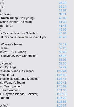
am)
36:19
nk )
36:34
)
38:07
tar Team)
39:11
 Krush Tunap Pro Cycling)
40:02
Cayman Islands - Scimitar)
41:33
to - BTC)
41:45
)
45:00
 - Cayman Islands - Scimitar)
46:03
l Casino - Chevalmeire - Van Eyck
46:46
la Women's Team)
52:19
 Team)
52:26
eicat - RBH Global)
53:49
, Canyon//SRAM Generation)
56:14
)
58:05
, Norway)
58:30
Pro Cycling)
59:49
 Cayman Islands - Scimitar)
1:02:44
arto - BTC)
1:06:43
 Rochelais Charente-Maritime)
1:08:47
ela Women's Team)
1:09:41
cling Team women)
1:10:08
ing Team women)
1:11:33
 - Cayman Islands - Scimitar)
1:15:13
 Team)
1:15:22
1:18:58
ycling)
1:19:37