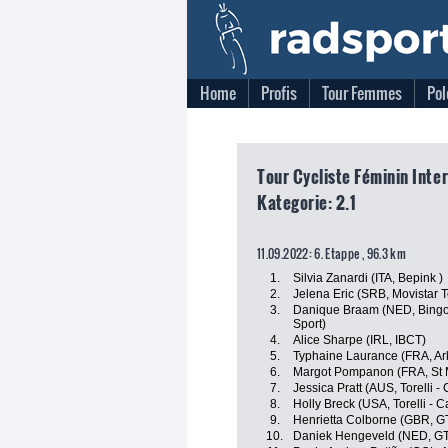
Home
Profis
Tour Femmes
Pol
Tour Cycliste Féminin Inte
Kategorie: 2.1
11.09.2022: 6. Etappe , 96.3 km
1.
Silvia Zanardi (ITA, Bepink )
2.
Jelena Eric (SRB, Movistar 
3.
Danique Braam (NED, Bingoa
Sport)
4.
Alice Sharpe (IRL, IBCT)
5.
Typhaine Laurance (FRA, Ar
6.
Margot Pompanon (FRA, St 
7.
Jessica Pratt (AUS, Torelli -
8.
Holly Breck (USA, Torelli - 
9.
Henrietta Colborne (GBR, G
10.
Daniek Hengeveld (NED, GT