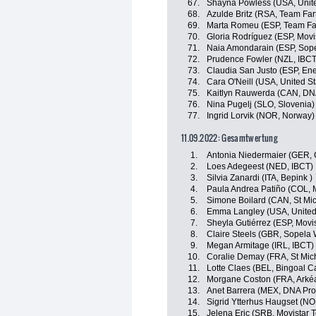
67.
Shayna Powless (USA, Unite
68.
Azulde Britz (RSA, Team Far
69.
Marta Romeu (ESP, Team Far
70.
Gloria Rodríguez (ESP, Movi
71.
Naia Amondarain (ESP, Sop
72.
Prudence Fowler (NZL, IBCT
73.
Claudia San Justo (ESP, Ene
74.
Cara O'Neill (USA, United St
75.
Kaitlyn Rauwerda (CAN, DNA
76.
Nina Pugelj (SLO, Slovenia)
77.
Ingrid Lorvik (NOR, Norway)
11.09.2022: Gesamtwertung
1.
Antonia Niedermaier (GER,
2.
Loes Adegeest (NED, IBCT)
3.
Silvia Zanardi (ITA, Bepink )
4.
Paula Andrea Patiño (COL, 
5.
Simone Boilard (CAN, St Mi
6.
Emma Langley (USA, United
7.
Sheyla Gutiérrez (ESP, Movi
8.
Claire Steels (GBR, Sopela
9.
Megan Armitage (IRL, IBCT)
10.
Coralie Demay (FRA, St Mic
11.
Lotte Claes (BEL, Bingoal C
12.
Morgane Coston (FRA, Arkéa
13.
Anet Barrera (MEX, DNA Pro
14.
Sigrid Ytterhus Haugset (N
15.
Jelena Eric (SRB, Movistar 