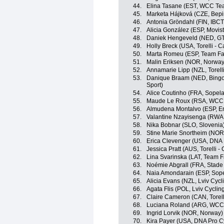
44.
Elina Tasane (EST, WCC Te
45.
Marketa Hájková (CZE, Bepi
46.
Antonia Gröndahl (FIN, IBCT
47.
Alicia González (ESP, Movis
48.
Daniek Hengeveld (NED, GT
49.
Holly Breck (USA, Torelli - 
50.
Marta Romeu (ESP, Team Far
51.
Malin Eriksen (NOR, Norway
52.
Annamarie Lipp (NZL, Torelli
53.
Danique Braam (NED, Bingoa
Sport)
54.
Alice Coutinho (FRA, Sope
55.
Maude Le Roux (RSA, WCC
56.
Almudena Montalvo (ESP, En
57.
Valantine Nzayisenga (RWA
58.
Nika Bobnar (SLO, Slovenia
59.
Stine Marie Snortheim (NOR
60.
Erica Clevenger (USA, DNA 
61.
Jessica Pratt (AUS, Torelli -
62.
Lina Svarinska (LAT, Team F
63.
Noémie Abgrall (FRA, Stade
64.
Naia Amondarain (ESP, Sop
65.
Alicia Evans (NZL, Lviv Cy
66.
Agata Flis (POL, Lviv Cycl
67.
Claire Cameron (CAN, Torelli
68.
Luciana Roland (ARG, WCC
69.
Ingrid Lorvik (NOR, Norway)
70.
Kira Payer (USA, DNA Pro C