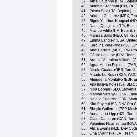
39.
Alice Coutinho (FRA, Sope
40.
Antonia Gröndahl (FIN, IBCT
41.
Prisca Savi (ITA, Bepink )
42.
Ariadna Gutierrez (MEX, Tea
43.
Sigrid Ytterhus Haugset (N
44.
Nadia Quagliotto (ITA, Bepin
45.
Matilde Vitillo (ITA, Bepink )
46.
Marissa Baks (NED, GT Krus
47.
Emma Langley (USA, United
48.
Karolina Perekitko (POL, L
49.
Anet Barrera (MEX, DNA Pro
50.
Cécile Lejeune (FRA, Team 
51.
Aranza Valentina Villalón (C
52.
Agua Marina Espínola (PAR
53.
Nicole Coates (GBR, Torelli 
54.
Maude Le Roux (RSA, WCC
55.
Almudena Montalvo (ESP, En
56.
Anastasiya Kolesava (BLR, 
57.
Nika Bobnar (SLO, Slovenia
58.
Maryna Varenyk (UKR, Eneic
59.
Natalie Grinczer (GBR, Stad
60.
Kira Payer (USA, DNA Pro C
61.
Sheyla Gutiérrez (ESP, Movi
62.
Annamarie Lipp (NZL, Torelli
63.
Claire Cameron (CAN, Torelli
64.
Valantine Nzayisenga (RWA
65.
Alicia Evans (NZL, Lviv Cy
66.
Lina Svarinska (LAT, Team F