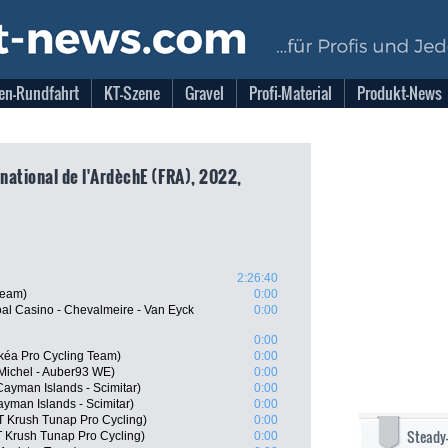
en-Rundfahrt
KT-Szene
Gravel
Profi-Material
Produkt-News
rnational de l'ArdèchE (FRA), 2022,
2:26:40
Team)
0:00
l Casino - Chevalmeire - Van Eyck
0:00
0:00
kéa Pro Cycling Team)
0:00
Michel - Auber93 WE)
0:00
 Cayman Islands - Scimitar)
0:00
Cayman Islands - Scimitar)
0:00
T Krush Tunap Pro Cycling)
0:00
Steady
 Krush Tunap Pro Cycling)
0:00