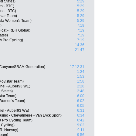
d States)
5:29
to - BTC)
5:29
to - BTC)
5:29
star Team)
5:29
ela Women's Team)
5:29
)
7:19
icat - RBH Global)
7:19
ates)
7:19
 Pro Cycling)
7:19
14:36
21:47
 Canyon//SRAM Generation)
17:12:31
1:24
1:53
Movistar Team)
1:58
chel - Auber93 WE)
2:28
 States)
2:48
star Team)
6:00
 Women's Team)
6:02
6:05
hel - Auber93 WE)
6:31
asino - Chevalmeire - Van Eyck Sport)
6:34
 Pro Cycling Team)
6:42
 Cycling)
9:02
OR, Norway)
9:11
Team)
9:56