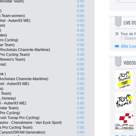
Movistar Team)
0:00
0:00
)
0:00
ing Team women)
0:00
chel - Auber93 WE)
0:00
LIVE-T
am)
0:00
)
0:00
Tour de
ates)
0:00
7. Etappe
ro Cycling)
0:00
tar Team)
0:00
Alle Liv
 Rochelais Charente-Maritime)
0:00
 Pro Cycling Team)
0:00
 Women's Team)
0:00
VIDEOS
way)
0:00
0:00
nk )
0:00
Rochelais Charente-Maritime)
0:00
hel - Auber93 WE)
0:00
a)
0:00
 Team)
0:00
, Norway)
0:00
l - Auber93 WE)
0:00
istar Team)
0:00
Pro Cycling)
0:00
ush Tunap Pro Cycling)
0:00
asino - Chevalmeire - Van Eyck Sport)
0:00
 Pro Cycling Team)
0:00
 Canyon//SRAM Generation)
0:00