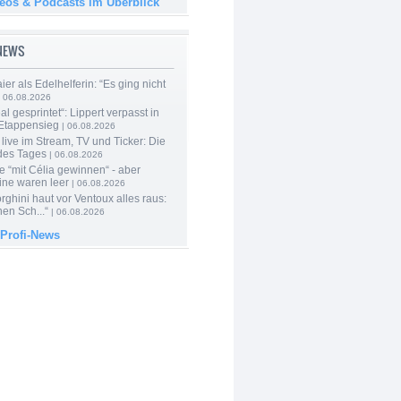
deos & Podcasts im Überblick
-NEWS
er als Edelhelferin: “Es ging nicht
 06.08.2026
al gesprintet“: Lippert verpasst in
Etappensieg
| 06.08.2026
live im Stream, TV und Ticker: Die
des Tages
| 06.08.2026
e “mit Célia gewinnen“ - aber
ine waren leer
| 06.08.2026
ghini haut vor Ventoux alles raus:
en Sch...“
| 06.08.2026
 Profi-News