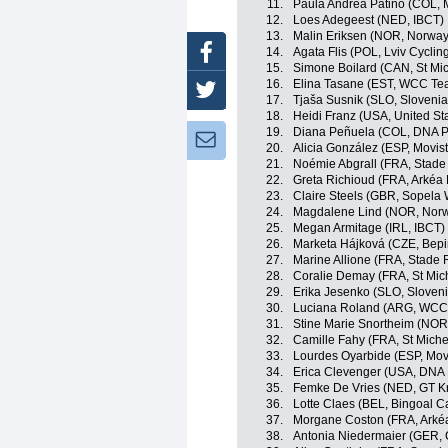
11.
Paula Andrea Patiño (COL, 
12.
Loes Adegeest (NED, IBCT)
13.
Malin Eriksen (NOR, Norway
Facebook
14.
Agata Flis (POL, Lviv Cycl
15.
Simone Boilard (CAN, St Mi
16.
Elina Tasane (EST, WCC Te
Twitter
17.
Tjaša Susnik (SLO, Slovenia
18.
Heidi Franz (USA, United St
19.
Diana Peñuela (COL, DNA P
Newsletter:
20.
Alicia González (ESP, Movis
21.
Noémie Abgrall (FRA, Stade
22.
Greta Richioud (FRA, Arkéa
23.
Claire Steels (GBR, Sopela
24.
Magdalene Lind (NOR, Nor
25.
Megan Armitage (IRL, IBCT)
26.
Marketa Hájková (CZE, Bepi
27.
Marine Allione (FRA, Stade 
28.
Coralie Demay (FRA, St Mic
29.
Erika Jesenko (SLO, Sloveni
30.
Luciana Roland (ARG, WCC
31.
Stine Marie Snortheim (NOR
32.
Camille Fahy (FRA, St Miche
33.
Lourdes Oyarbide (ESP, Mov
34.
Erica Clevenger (USA, DNA 
35.
Femke De Vries (NED, GT Kr
36.
Lotte Claes (BEL, Bingoal C
37.
Morgane Coston (FRA, Arkéa
38.
Antonia Niedermaier (GER,