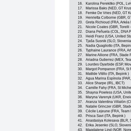
16.
Karolina Perekitko (POL, L
17.
Marissa Baks (NED, GT Krus
18.
Femke De Vries (NED, GT Kr
19.
Henrietta Colborne (GBR, G
20.
Greta Richioud (FRA, Arkéa
21.
Nicole Coates (GBR, Torelli 
22.
Diana Peñuela (COL, DNA P
23.
Heidi Franz (USA, United St
24.
Tjaša Susnik (SLO, Slovenia
25.
Nadia Quagliotto (ITA, Bepin
26.
Typhaine Laurance (FRA, Ar
27.
Marine Allione (FRA, Stade 
28.
Ariadna Gutierrez (MEX, Tea
29.
Lourdes Oyarbide (ESP, Mov
30.
Margot Pompanon (FRA, St 
31.
Matilde Vitillo (ITA, Bepink )
32.
Agua Marina Espínola (PAR
33.
Alice Sharpe (IRL, IBCT)
34.
Camille Fahy (FRA, St Miche
35.
Shayna Powless (USA, Unite
36.
Maryna Varenyk (UKR, Eneic
37.
Aranza Valentina Villalón (C
38.
Natalie Grinczer (GBR, Stad
39.
Cécile Lejeune (FRA, Team 
40.
Prisca Savi (ITA, Bepink )
41.
Anastasiya Kolesava (BLR, 
42.
Erika Jesenko (SLO, Sloveni
43.
Magdalene Lind (NOR, Nor