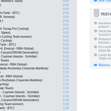
Alle Vi
la Women's Team)
0:00
)
0:00
0:00
m Farto - BTC)
0:00
PROFI
OR, Norway)
0:00
k )
0:00
Niedermai
0:00
anders!“
|
h Tunap Pro Cycling)
0:00
“Nicht ide
 States)
0:00
Tournon 
viv Cycling Team women)
0:00
Radsport 
 Cycling)
0:00
Rennen 
Farto - BTC)
0:00
FDJ wollt
HI, Eneicat - RBH Global)
0:00
Gerys Be
, Canyon//SRAM Generation)
0:00
Longo Bor
- Cayman Islands - Scimitar)
0:00
“Gebe ein
 Team)
0:10
eicat - RBH Global)
0:10
Weitere
Stade Rochelais Charente-Maritime)
0:29
)
2:10
at - RBH Global)
2:10
e Rochelais Charente-Maritime)
2:10
ycling)
2:15
star Team)
2:15
 - Cayman Islands - Scimitar)
3:45
 - Cayman Islands - Scimitar)
3:45
, Canyon//SRAM Generation)
3:48
cling Team women)
5:29
arto - BTC)
5:29