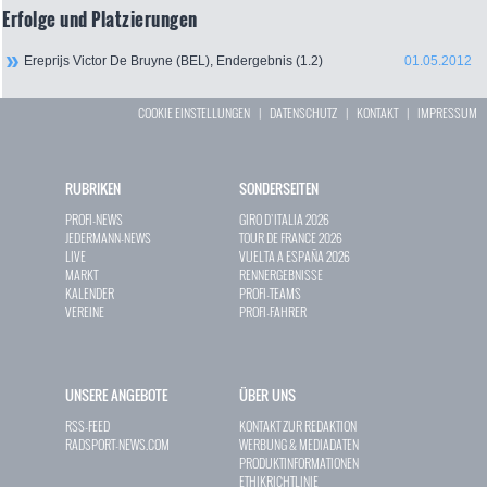
Erfolge und Platzierungen
Ereprijs Victor De Bruyne (BEL), Endergebnis (1.2)
01.05.2012
COOKIE EINSTELLUNGEN
|
DATENSCHUTZ
|
KONTAKT
|
IMPRESSUM
RUBRIKEN
SONDERSEITEN
PROFI-NEWS
GIRO D`ITALIA 2026
JEDERMANN-NEWS
TOUR DE FRANCE 2026
LIVE
VUELTA A ESPAÑA 2026
MARKT
RENNERGEBNISSE
KALENDER
PROFI-TEAMS
VEREINE
PROFI-FAHRER
UNSERE ANGEBOTE
ÜBER UNS
RSS-FEED
KONTAKT ZUR REDAKTION
RADSPORT-NEWS.COM
WERBUNG & MEDIADATEN
PRODUKTINFORMATIONEN
ETHIKRICHTLINIE