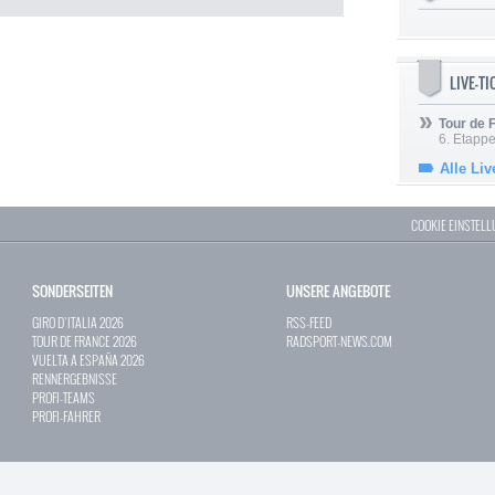
LIVE-T
Tour de
6. Etapp
Alle Liv
COOKIE EINSTEL
SONDERSEITEN
UNSERE ANGEBOTE
GIRO D`ITALIA 2026
RSS-FEED
TOUR DE FRANCE 2026
RADSPORT-NEWS.COM
VUELTA A ESPAÑA 2026
RENNERGEBNISSE
PROFI-TEAMS
PROFI-FAHRER