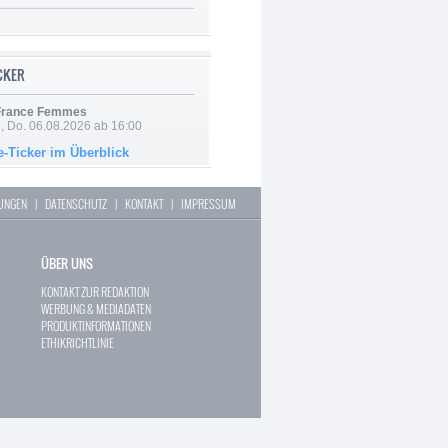
ICKER
 France Femmes
e, Do. 06.08.2026 ab 16:00
e-Ticker im Überblick
LUNGEN
|
DATENSCHUTZ
|
KONTAKT
|
IMPRESSUM
ÜBER UNS
KONTAKT ZUR REDAKTION
WERBUNG & MEDIADATEN
PRODUKTINFORMATIONEN
ETHIKRICHTLINIE