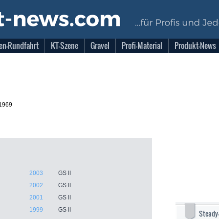
en-Rundfahrt
KT-Szene
Gravel
Profi-Material
Produkt-News
.1969
2003
GS II
2002
GS II
2001
GS II
1999
GS II
Steady