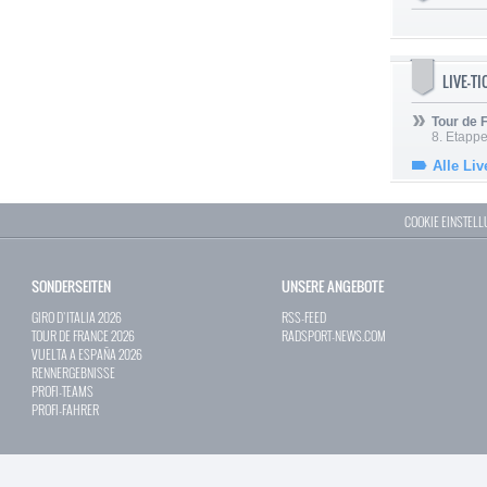
LIVE-T
Tour de
8. Etappe
Alle Liv
COOKIE EINSTEL
SONDERSEITEN
UNSERE ANGEBOTE
GIRO D`ITALIA 2026
RSS-FEED
TOUR DE FRANCE 2026
RADSPORT-NEWS.COM
VUELTA A ESPAÑA 2026
RENNERGEBNISSE
PROFI-TEAMS
PROFI-FAHRER