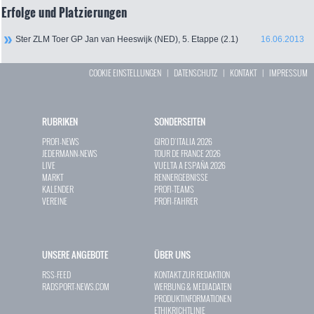
Erfolge und Platzierungen
Ster ZLM Toer GP Jan van Heeswijk (NED), 5. Etappe (2.1)
16.06.2013
COOKIE EINSTELLUNGEN
|
DATENSCHUTZ
|
KONTAKT
|
IMPRESSUM
RUBRIKEN
SONDERSEITEN
PROFI-NEWS
GIRO D`ITALIA 2026
JEDERMANN-NEWS
TOUR DE FRANCE 2026
LIVE
VUELTA A ESPAÑA 2026
MARKT
RENNERGEBNISSE
KALENDER
PROFI-TEAMS
VEREINE
PROFI-FAHRER
UNSERE ANGEBOTE
ÜBER UNS
RSS-FEED
KONTAKT ZUR REDAKTION
RADSPORT-NEWS.COM
WERBUNG & MEDIADATEN
PRODUKTINFORMATIONEN
ETHIKRICHTLINIE