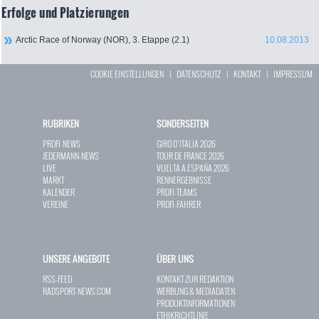
Erfolge und Platzierungen
Arctic Race of Norway (NOR), 3. Etappe (2.1)
10.08.2013
COOKIE EINSTELLUNGEN
|
DATENSCHUTZ
|
KONTAKT
|
IMPRESSUM
RUBRIKEN
SONDERSEITEN
PROFI-NEWS
GIRO D`ITALIA 2026
JEDERMANN-NEWS
TOUR DE FRANCE 2026
LIVE
VUELTA A ESPAÑA 2026
MARKT
RENNERGEBNISSE
KALENDER
PROFI-TEAMS
VEREINE
PROFI-FAHRER
UNSERE ANGEBOTE
ÜBER UNS
RSS-FEED
KONTAKT ZUR REDAKTION
RADSPORT-NEWS.COM
WERBUNG & MEDIADATEN
PRODUKTINFORMATIONEN
ETHIKRICHTLINIE