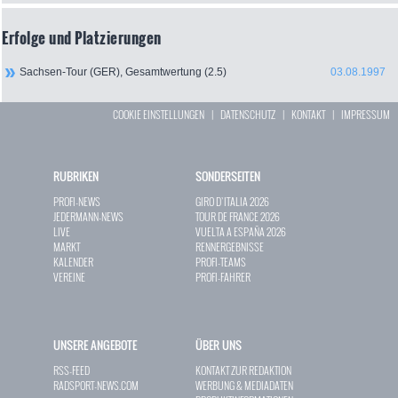
Erfolge und Platzierungen
Sachsen-Tour (GER), Gesamtwertung (2.5)
03.08.1997
COOKIE EINSTELLUNGEN
|
DATENSCHUTZ
|
KONTAKT
|
IMPRESSUM
RUBRIKEN
SONDERSEITEN
PROFI-NEWS
GIRO D`ITALIA 2026
JEDERMANN-NEWS
TOUR DE FRANCE 2026
LIVE
VUELTA A ESPAÑA 2026
MARKT
RENNERGEBNISSE
KALENDER
PROFI-TEAMS
VEREINE
PROFI-FAHRER
UNSERE ANGEBOTE
ÜBER UNS
RSS-FEED
KONTAKT ZUR REDAKTION
RADSPORT-NEWS.COM
WERBUNG & MEDIADATEN