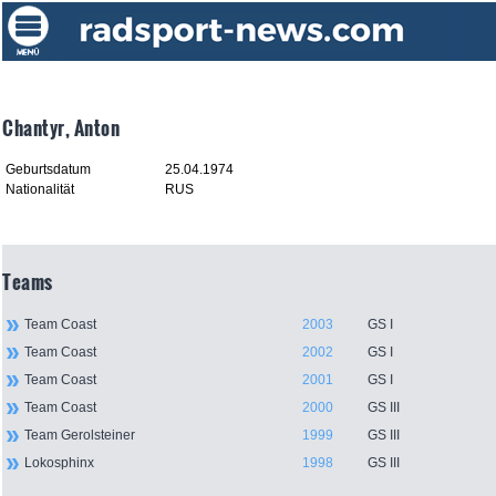
Chantyr, Anton
Geburtsdatum
25.04.1974
Nationalität
RUS
Teams
Team Coast
2003
GS I
Team Coast
2002
GS I
Team Coast
2001
GS I
Team Coast
2000
GS III
Team Gerolsteiner
1999
GS III
Lokosphinx
1998
GS III