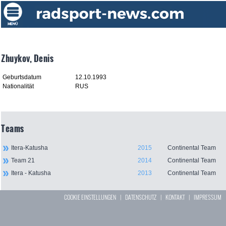
Zhuykov, Denis
Geburtsdatum
12.10.1993
Nationalität
RUS
Teams
Itera-Katusha
2015
Continental Team
Team 21
2014
Continental Team
Itera - Katusha
2013
Continental Team
COOKIE EINSTELLUNGEN
|
DATENSCHUTZ
|
KONTAKT
|
IMPRESSUM