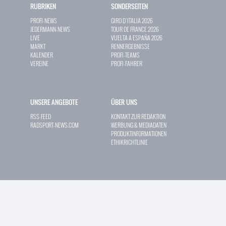
RUBRIKEN
SONDERSEITEN
PROFI-NEWS
GIRO D`ITALIA 2026
JEDERMANN-NEWS
TOUR DE FRANCE 2026
LIVE
VUELTA A ESPAÑA 2026
MARKT
RENNERGEBNISSE
KALENDER
PROFI-TEAMS
VEREINE
PROFI-FAHRER
UNSERE ANGEBOTE
ÜBER UNS
RSS-FEED
KONTAKT ZUR REDAKTION
RADSPORT-NEWS.COM
WERBUNG & MEDIADATEN
PRODUKTINFORMATIONEN
ETHIKRICHTLINIE