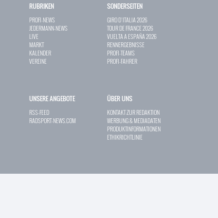
RUBRIKEN
SONDERSEITEN
PROFI-NEWS
GIRO D`ITALIA 2026
JEDERMANN-NEWS
TOUR DE FRANCE 2026
LIVE
VUELTA A ESPAÑA 2026
MARKT
RENNERGEBNISSE
KALENDER
PROFI-TEAMS
VEREINE
PROFI-FAHRER
UNSERE ANGEBOTE
ÜBER UNS
RSS-FEED
KONTAKT ZUR REDAKTION
RADSPORT-NEWS.COM
WERBUNG & MEDIADATEN
PRODUKTINFORMATIONEN
ETHIKRICHTLINIE