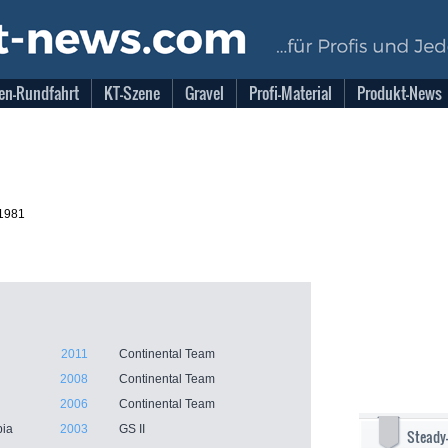
en-Rundfahrt
KT-Szene
Gravel
Profi-Material
Produkt-News
.1981
2011
Continental Team
2008
Continental Team
2006
Continental Team
pia
2003
GS II
Steady