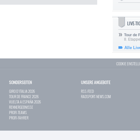
LIVE-T
Tour de
8. Etappe
Alle Liv
COOKIE EINSTEL
SONDERSEITEN
UNSERE ANGEBOTE
GIRO D`ITALIA 2026
RSS-FEED
TOUR DE FRANCE 2026
RADSPORT-NEWS.COM
VUELTA A ESPAÑA 2026
RENNERGEBNISSE
PROFI-TEAMS
PROFI-FAHRER