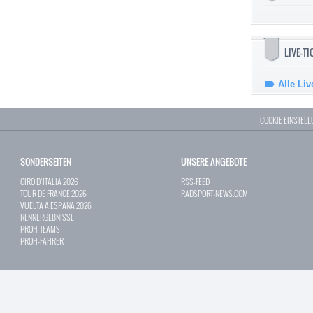
LIVE-T
Alle Liv
COOKIE EINSTEL
SONDERSEITEN
UNSERE ANGEBOTE
GIRO D`ITALIA 2026
RSS-FEED
TOUR DE FRANCE 2026
RADSPORT-NEWS.COM
VUELTA A ESPAÑA 2026
RENNERGEBNISSE
PROFI-TEAMS
PROFI-FAHRER