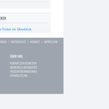
ICKER
e-Ticker im Überblick
LUNGEN
|
DATENSCHUTZ
|
KONTAKT
|
IMPRESSUM
ÜBER UNS
KONTAKT ZUR REDAKTION
WERBUNG & MEDIADATEN
PRODUKTINFORMATIONEN
ETHIKRICHTLINIE