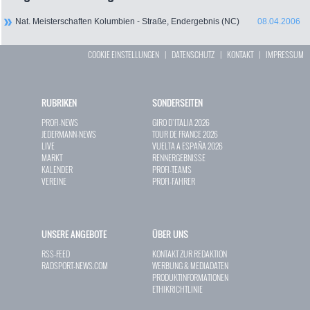
Nat. Meisterschaften Kolumbien - Straße, Endergebnis (NC)
08.04.2006
COOKIE EINSTELLUNGEN
|
DATENSCHUTZ
|
KONTAKT
|
IMPRESSUM
RUBRIKEN
SONDERSEITEN
PROFI-NEWS
GIRO D`ITALIA 2026
JEDERMANN-NEWS
TOUR DE FRANCE 2026
LIVE
VUELTA A ESPAÑA 2026
MARKT
RENNERGEBNISSE
KALENDER
PROFI-TEAMS
VEREINE
PROFI-FAHRER
UNSERE ANGEBOTE
ÜBER UNS
RSS-FEED
KONTAKT ZUR REDAKTION
RADSPORT-NEWS.COM
WERBUNG & MEDIADATEN
PRODUKTINFORMATIONEN
ETHIKRICHTLINIE