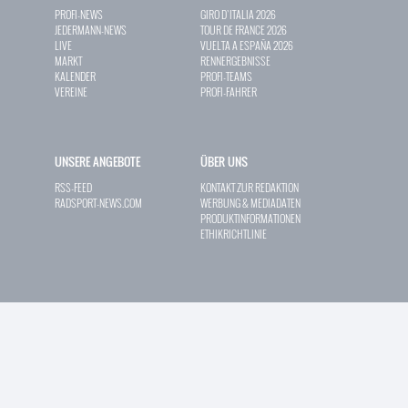
PROFI-NEWS
GIRO D`ITALIA 2026
JEDERMANN-NEWS
TOUR DE FRANCE 2026
LIVE
VUELTA A ESPAÑA 2026
MARKT
RENNERGEBNISSE
KALENDER
PROFI-TEAMS
VEREINE
PROFI-FAHRER
UNSERE ANGEBOTE
ÜBER UNS
RSS-FEED
KONTAKT ZUR REDAKTION
RADSPORT-NEWS.COM
WERBUNG & MEDIADATEN
PRODUKTINFORMATIONEN
ETHIKRICHTLINIE