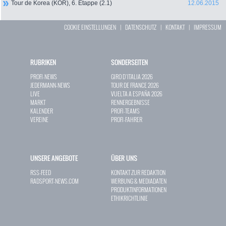
Tour de Korea (KOR), 6. Etappe (2.1)
12.06.2015
COOKIE EINSTELLUNGEN
|
DATENSCHUTZ
|
KONTAKT
|
IMPRESSUM
RUBRIKEN
SONDERSEITEN
PROFI-NEWS
GIRO D`ITALIA 2026
JEDERMANN-NEWS
TOUR DE FRANCE 2026
LIVE
VUELTA A ESPAÑA 2026
MARKT
RENNERGEBNISSE
KALENDER
PROFI-TEAMS
VEREINE
PROFI-FAHRER
UNSERE ANGEBOTE
ÜBER UNS
RSS-FEED
KONTAKT ZUR REDAKTION
RADSPORT-NEWS.COM
WERBUNG & MEDIADATEN
PRODUKTINFORMATIONEN
ETHIKRICHTLINIE