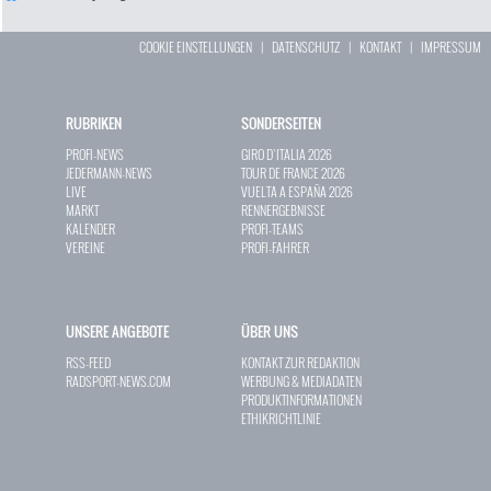
COOKIE EINSTELLUNGEN
|
DATENSCHUTZ
|
KONTAKT
|
IMPRESSUM
RUBRIKEN
SONDERSEITEN
PROFI-NEWS
GIRO D`ITALIA 2026
JEDERMANN-NEWS
TOUR DE FRANCE 2026
LIVE
VUELTA A ESPAÑA 2026
MARKT
RENNERGEBNISSE
KALENDER
PROFI-TEAMS
VEREINE
PROFI-FAHRER
UNSERE ANGEBOTE
ÜBER UNS
RSS-FEED
KONTAKT ZUR REDAKTION
RADSPORT-NEWS.COM
WERBUNG & MEDIADATEN
PRODUKTINFORMATIONEN
ETHIKRICHTLINIE