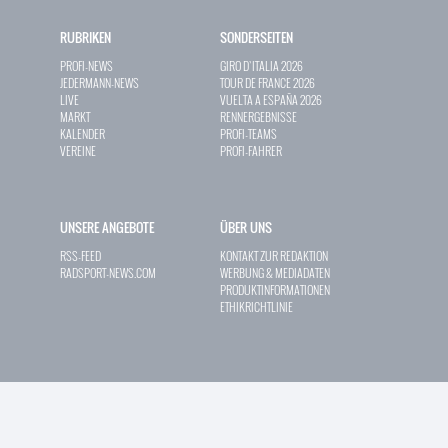
RUBRIKEN
SONDERSEITEN
PROFI-NEWS
GIRO D`ITALIA 2026
JEDERMANN-NEWS
TOUR DE FRANCE 2026
LIVE
VUELTA A ESPAÑA 2026
MARKT
RENNERGEBNISSE
KALENDER
PROFI-TEAMS
VEREINE
PROFI-FAHRER
UNSERE ANGEBOTE
ÜBER UNS
RSS-FEED
KONTAKT ZUR REDAKTION
RADSPORT-NEWS.COM
WERBUNG & MEDIADATEN
PRODUKTINFORMATIONEN
ETHIKRICHTLINIE