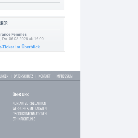
ICKER
 France Femmes
e, Do. 06.08.2026 ab 16:00
e-Ticker im Überblick
LUNGEN
|
DATENSCHUTZ
|
KONTAKT
|
IMPRESSUM
ÜBER UNS
KONTAKT ZUR REDAKTION
WERBUNG & MEDIADATEN
PRODUKTINFORMATIONEN
ETHIKRICHTLINIE