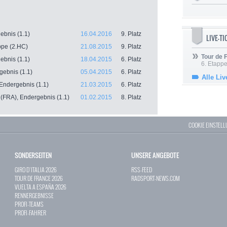
ebnis (1.1)
16.04.2016
9. Platz
LIVE-T
ppe (2.HC)
21.08.2015
9. Platz
Tour de
ebnis (1.1)
18.04.2015
6. Platz
6. Etapp
ebnis (1.1)
05.04.2015
6. Platz
Alle Liv
 Endergebnis (1.1)
21.03.2015
6. Platz
 (FRA), Endergebnis (1.1)
01.02.2015
8. Platz
COOKIE EINSTEL
SONDERSEITEN
UNSERE ANGEBOTE
GIRO D`ITALIA 2026
RSS-FEED
TOUR DE FRANCE 2026
RADSPORT-NEWS.COM
VUELTA A ESPAÑA 2026
RENNERGEBNISSE
PROFI-TEAMS
PROFI-FAHRER