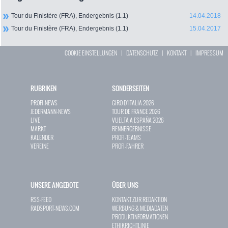
Tour du Finistère (FRA), Endergebnis (1.1)
14.04.2018
Tour du Finistère (FRA), Endergebnis (1.1)
15.04.2017
COOKIE EINSTELLUNGEN
|
DATENSCHUTZ
|
KONTAKT
|
IMPRESSUM
RUBRIKEN
SONDERSEITEN
PROFI-NEWS
GIRO D`ITALIA 2026
JEDERMANN-NEWS
TOUR DE FRANCE 2026
LIVE
VUELTA A ESPAÑA 2026
MARKT
RENNERGEBNISSE
KALENDER
PROFI-TEAMS
VEREINE
PROFI-FAHRER
UNSERE ANGEBOTE
ÜBER UNS
RSS-FEED
KONTAKT ZUR REDAKTION
RADSPORT-NEWS.COM
WERBUNG & MEDIADATEN
PRODUKTINFORMATIONEN
ETHIKRICHTLINIE