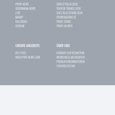
PROFI-NEWS
GIRO D`ITALIA 2026
JEDERMANN-NEWS
TOUR DE FRANCE 2026
LIVE
VUELTA A ESPAÑA 2026
MARKT
RENNERGEBNISSE
KALENDER
PROFI-TEAMS
VEREINE
PROFI-FAHRER
UNSERE ANGEBOTE
ÜBER UNS
RSS-FEED
KONTAKT ZUR REDAKTION
RADSPORT-NEWS.COM
WERBUNG & MEDIADATEN
PRODUKTINFORMATIONEN
ETHIKRICHTLINIE