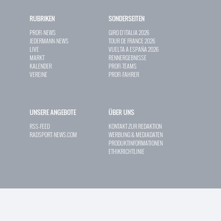
RUBRIKEN
SONDERSEITEN
PROFI-NEWS
GIRO D`ITALIA 2026
JEDERMANN-NEWS
TOUR DE FRANCE 2026
LIVE
VUELTA A ESPAÑA 2026
MARKT
RENNERGEBNISSE
KALENDER
PROFI-TEAMS
VEREINE
PROFI-FAHRER
UNSERE ANGEBOTE
ÜBER UNS
RSS-FEED
KONTAKT ZUR REDAKTION
RADSPORT-NEWS.COM
WERBUNG & MEDIADATEN
PRODUKTINFORMATIONEN
ETHIKRICHTLINIE