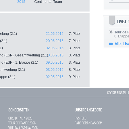
2015
Continental Team
LIVE-T
Tour de
rtung (2.1)
21.06.2015
7. Platz
8. Etappe
(2.1)
20.06.2015
7. Platz
Alle Liv
1)
02.06.2015
3. Platz
id (ESP), Gesamtwertung (2.1)
10.05.2015
3. Platz
d (ESP), 1. Etappe (2.1)
09.05.2015
3. Platz
amtwertung (2.1)
03.05.2015
8. Platz
appe (2.1)
02.05.2015
9. Platz
COOKIE EINSTEL
SONDERSEITEN
UNSERE ANGEBOTE
GIRO D`ITALIA 2026
RSS-FEED
TOUR DE FRANCE 2026
RADSPORT-NEWS.COM
VUELTA A ESPAÑA 2026