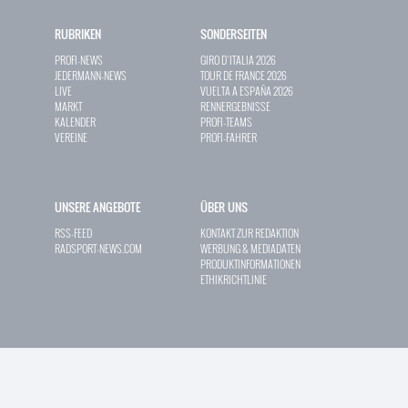
RUBRIKEN
SONDERSEITEN
PROFI-NEWS
GIRO D`ITALIA 2026
JEDERMANN-NEWS
TOUR DE FRANCE 2026
LIVE
VUELTA A ESPAÑA 2026
MARKT
RENNERGEBNISSE
KALENDER
PROFI-TEAMS
VEREINE
PROFI-FAHRER
UNSERE ANGEBOTE
ÜBER UNS
RSS-FEED
KONTAKT ZUR REDAKTION
RADSPORT-NEWS.COM
WERBUNG & MEDIADATEN
PRODUKTINFORMATIONEN
ETHIKRICHTLINIE