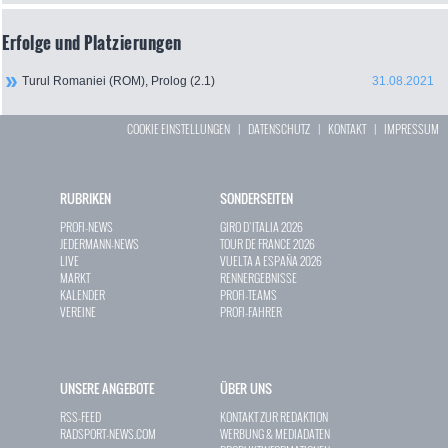
Erfolge und Platzierungen
Turul Romaniei (ROM), Prolog (2.1)
31.08.2021
COOKIE EINSTELLUNGEN
|
DATENSCHUTZ
|
KONTAKT
|
IMPRESSUM
RUBRIKEN
SONDERSEITEN
PROFI-NEWS
GIRO D`ITALIA 2026
JEDERMANN-NEWS
TOUR DE FRANCE 2026
LIVE
VUELTA A ESPAÑA 2026
MARKT
RENNERGEBNISSE
KALENDER
PROFI-TEAMS
VEREINE
PROFI-FAHRER
UNSERE ANGEBOTE
ÜBER UNS
RSS-FEED
KONTAKT ZUR REDAKTION
RADSPORT-NEWS.COM
WERBUNG & MEDIADATEN