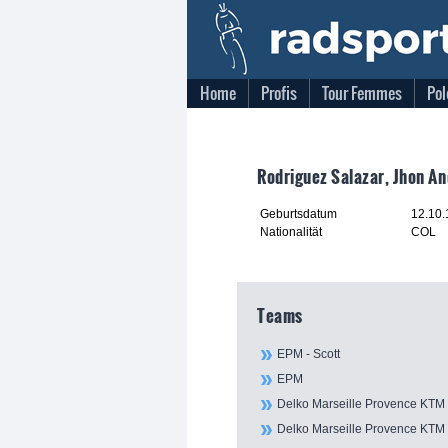
Home
Profis
Tour Femmes
Pol
Rodriguez Salazar, Jhon A
Geburtsdatum
12.10
Nationalität
COL
Teams
EPM - Scott
EPM
Delko Marseille Provence KTM
Delko Marseille Provence KTM