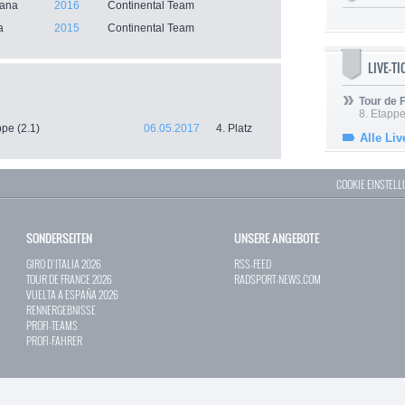
tana
2016
Continental Team
a
2015
Continental Team
LIVE-T
Tour de
8. Etappe
ppe (2.1)
06.05.2017
4. Platz
Alle Liv
COOKIE EINSTEL
SONDERSEITEN
UNSERE ANGEBOTE
GIRO D`ITALIA 2026
RSS-FEED
TOUR DE FRANCE 2026
RADSPORT-NEWS.COM
VUELTA A ESPAÑA 2026
RENNERGEBNISSE
PROFI-TEAMS
PROFI-FAHRER