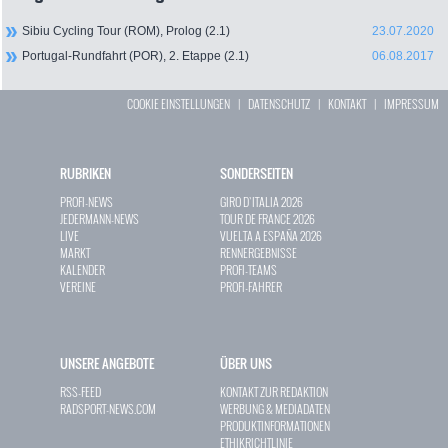
Sibiu Cycling Tour (ROM), Prolog (2.1)
23.07.2020
Portugal-Rundfahrt (POR), 2. Etappe (2.1)
06.08.2017
COOKIE EINSTELLUNGEN
|
DATENSCHUTZ
|
KONTAKT
|
IMPRESSUM
RUBRIKEN
SONDERSEITEN
PROFI-NEWS
GIRO D`ITALIA 2026
JEDERMANN-NEWS
TOUR DE FRANCE 2026
LIVE
VUELTA A ESPAÑA 2026
MARKT
RENNERGEBNISSE
KALENDER
PROFI-TEAMS
VEREINE
PROFI-FAHRER
UNSERE ANGEBOTE
ÜBER UNS
RSS-FEED
KONTAKT ZUR REDAKTION
RADSPORT-NEWS.COM
WERBUNG & MEDIADATEN
PRODUKTINFORMATIONEN
ETHIKRICHTLINIE