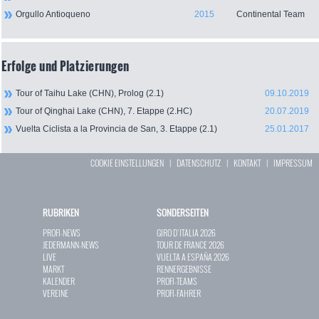
Orgullo Antioqueno
2015
Continental Team
Erfolge und Platzierungen
Tour of Taihu Lake (CHN), Prolog (2.1)
09.10.2019
Tour of Qinghai Lake (CHN), 7. Etappe (2.HC)
20.07.2019
Vuelta Ciclista a la Provincia de San, 3. Etappe (2.1)
25.01.2017
COOKIE EINSTELLUNGEN
|
DATENSCHUTZ
|
KONTAKT
|
IMPRESSUM
RUBRIKEN
SONDERSEITEN
PROFI-NEWS
GIRO D`ITALIA 2026
JEDERMANN-NEWS
TOUR DE FRANCE 2026
LIVE
VUELTA A ESPAÑA 2026
MARKT
RENNERGEBNISSE
KALENDER
PROFI-TEAMS
VEREINE
PROFI-FAHRER