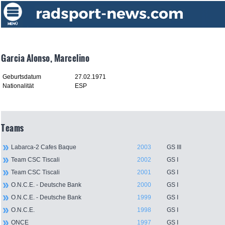
Garcia Alonso, Marcelino
Geburtsdatum
27.02.1971
Nationalität
ESP
Teams
Labarca-2 Cafes Baque
2003
GS III
Team CSC Tiscali
2002
GS I
Team CSC Tiscali
2001
GS I
O.N.C.E. - Deutsche Bank
2000
GS I
O.N.C.E. - Deutsche Bank
1999
GS I
O.N.C.E.
1998
GS I
ONCE
1997
GS I