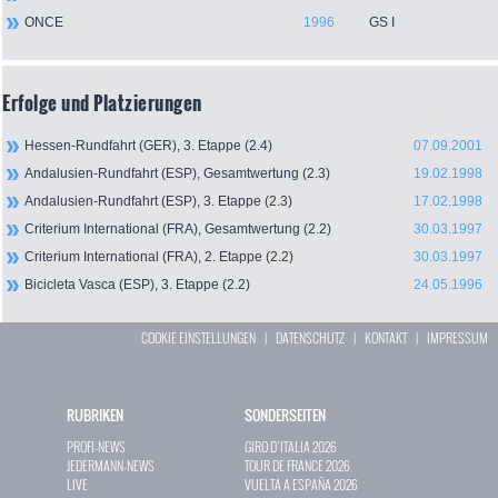
ONCE
1996
GS I
Erfolge und Platzierungen
Hessen-Rundfahrt (GER), 3. Etappe (2.4)
07.09.2001
Andalusien-Rundfahrt (ESP), Gesamtwertung (2.3)
19.02.1998
Andalusien-Rundfahrt (ESP), 3. Etappe (2.3)
17.02.1998
Criterium International (FRA), Gesamtwertung (2.2)
30.03.1997
Criterium International (FRA), 2. Etappe (2.2)
30.03.1997
Bicicleta Vasca (ESP), 3. Etappe (2.2)
24.05.1996
COOKIE EINSTELLUNGEN
|
DATENSCHUTZ
|
KONTAKT
|
IMPRESSUM
RUBRIKEN
SONDERSEITEN
PROFI-NEWS
GIRO D`ITALIA 2026
JEDERMANN-NEWS
TOUR DE FRANCE 2026
LIVE
VUELTA A ESPAÑA 2026