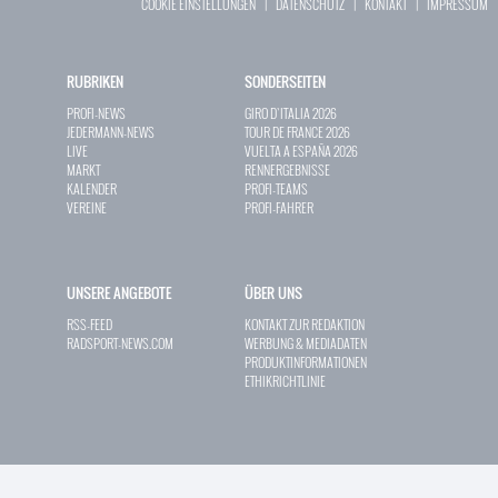
COOKIE EINSTELLUNGEN
|
DATENSCHUTZ
|
KONTAKT
|
IMPRESSUM
RUBRIKEN
SONDERSEITEN
PROFI-NEWS
GIRO D`ITALIA 2026
JEDERMANN-NEWS
TOUR DE FRANCE 2026
LIVE
VUELTA A ESPAÑA 2026
MARKT
RENNERGEBNISSE
KALENDER
PROFI-TEAMS
VEREINE
PROFI-FAHRER
UNSERE ANGEBOTE
ÜBER UNS
RSS-FEED
KONTAKT ZUR REDAKTION
RADSPORT-NEWS.COM
WERBUNG & MEDIADATEN
PRODUKTINFORMATIONEN
ETHIKRICHTLINIE