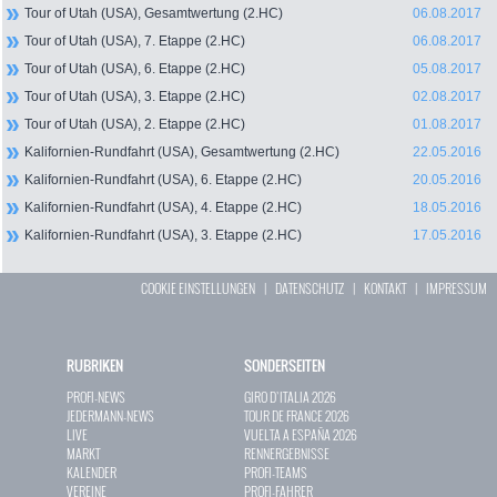
Tour of Utah (USA), Gesamtwertung (2.HC)
06.08.2017
Tour of Utah (USA), 7. Etappe (2.HC)
06.08.2017
Tour of Utah (USA), 6. Etappe (2.HC)
05.08.2017
Tour of Utah (USA), 3. Etappe (2.HC)
02.08.2017
Tour of Utah (USA), 2. Etappe (2.HC)
01.08.2017
Kalifornien-Rundfahrt (USA), Gesamtwertung (2.HC)
22.05.2016
Kalifornien-Rundfahrt (USA), 6. Etappe (2.HC)
20.05.2016
Kalifornien-Rundfahrt (USA), 4. Etappe (2.HC)
18.05.2016
Kalifornien-Rundfahrt (USA), 3. Etappe (2.HC)
17.05.2016
COOKIE EINSTELLUNGEN
|
DATENSCHUTZ
|
KONTAKT
|
IMPRESSUM
RUBRIKEN
SONDERSEITEN
PROFI-NEWS
GIRO D`ITALIA 2026
JEDERMANN-NEWS
TOUR DE FRANCE 2026
LIVE
VUELTA A ESPAÑA 2026
MARKT
RENNERGEBNISSE
KALENDER
PROFI-TEAMS
VEREINE
PROFI-FAHRER