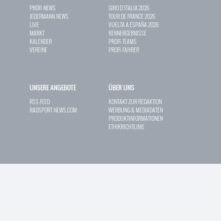
PROFI-NEWS
GIRO D`ITALIA 2026
JEDERMANN-NEWS
TOUR DE FRANCE 2026
LIVE
VUELTA A ESPAÑA 2026
MARKT
RENNERGEBNISSE
KALENDER
PROFI-TEAMS
VEREINE
PROFI-FAHRER
UNSERE ANGEBOTE
ÜBER UNS
RSS-FEED
KONTAKT ZUR REDAKTION
RADSPORT-NEWS.COM
WERBUNG & MEDIADATEN
PRODUKTINFORMATIONEN
ETHIKRICHTLINIE