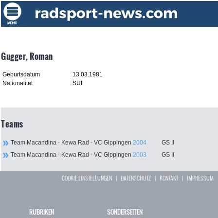
Gugger, Roman
Geburtsdatum
13.03.1981
Nationalität
SUI
Teams
Team Macandina - Kewa Rad - VC Gippingen
2004
GS II
Team Macandina - Kewa Rad - VC Gippingen
2003
GS II
COOKIE EINSTELLUNGEN
|
DATENSCHUTZ
|
KONTAKT
|
IMPRESSUM
RUBRIKEN
SONDERSEITEN