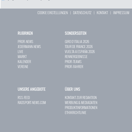
COOKIE EINSTELLUNGEN
|
DATENSCHUTZ
|
KONTAKT
|
IMPRESSUM
RUBRIKEN
SONDERSEITEN
PROFI-NEWS
GIRO D`ITALIA 2026
JEDERMANN-NEWS
TOUR DE FRANCE 2026
LIVE
VUELTA A ESPAÑA 2026
MARKT
RENNERGEBNISSE
KALENDER
PROFI-TEAMS
VEREINE
PROFI-FAHRER
UNSERE ANGEBOTE
ÜBER UNS
RSS-FEED
KONTAKT ZUR REDAKTION
RADSPORT-NEWS.COM
WERBUNG & MEDIADATEN
PRODUKTINFORMATIONEN
ETHIKRICHTLINIE