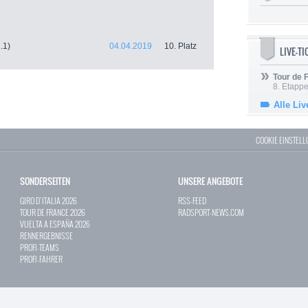
2.1)
04.04.2019
10. Platz
LIVE-T
Tour de
8. Etappe
Alle Liv
COOKIE EINSTEL
SONDERSEITEN
UNSERE ANGEBOTE
GIRO D`ITALIA 2026
RSS-FEED
TOUR DE FRANCE 2026
RADSPORT-NEWS.COM
VUELTA A ESPAÑA 2026
RENNERGEBNISSE
PROFI-TEAMS
PROFI-FAHRER