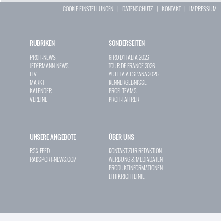
COOKIE EINSTELLUNGEN
|
DATENSCHUTZ
|
KONTAKT
|
IMPRESSUM
RUBRIKEN
SONDERSEITEN
PROFI-NEWS
GIRO D`ITALIA 2026
JEDERMANN-NEWS
TOUR DE FRANCE 2026
LIVE
VUELTA A ESPAÑA 2026
MARKT
RENNERGEBNISSE
KALENDER
PROFI-TEAMS
VEREINE
PROFI-FAHRER
UNSERE ANGEBOTE
ÜBER UNS
RSS-FEED
KONTAKT ZUR REDAKTION
RADSPORT-NEWS.COM
WERBUNG & MEDIADATEN
PRODUKTINFORMATIONEN
ETHIKRICHTLINIE