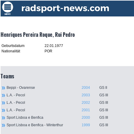
Henriques Pereira Roque, Rui Pedro
Geburtsdatum
22.01.1977
Nationalität
POR
Teams
Beppi - Ovarense
2004
GS II
L.A. - Pecol
2003
GS III
L.A. - Pecol
2002
GS III
L.A. - Pecol
2001
GS III
Sport Lisboa e Benfica
2000
GS III
Sport Lisboa e Benfica - Winterthur
1999
GS III