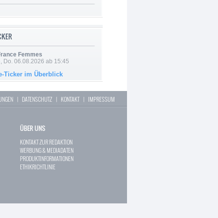
ICKER
 France Femmes
e, Do. 06.08.2026 ab 15:45
e-Ticker im Überblick
LUNGEN
|
DATENSCHUTZ
|
KONTAKT
|
IMPRESSUM
ÜBER UNS
KONTAKT ZUR REDAKTION
WERBUNG & MEDIADATEN
PRODUKTINFORMATIONEN
ETHIKRICHTLINIE