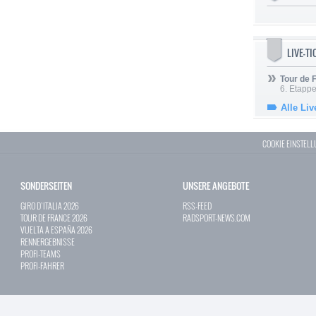
LIVE-T
Tour de
6. Etapp
Alle Liv
COOKIE EINSTEL
SONDERSEITEN
UNSERE ANGEBOTE
GIRO D`ITALIA 2026
RSS-FEED
TOUR DE FRANCE 2026
RADSPORT-NEWS.COM
VUELTA A ESPAÑA 2026
RENNERGEBNISSE
PROFI-TEAMS
PROFI-FAHRER