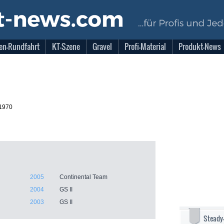
en-Rundfahrt
KT-Szene
Gravel
Profi-Material
Produkt-News
.1970
2005
Continental Team
2004
GS II
2003
GS II
Steady