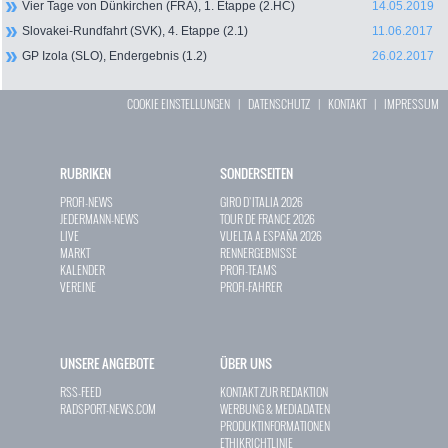
Vier Tage von Dünkirchen (FRA), 1. Etappe (2.HC)
14.05.2019
Slovakei-Rundfahrt (SVK), 4. Etappe (2.1)
11.06.2017
GP Izola (SLO), Endergebnis (1.2)
26.02.2017
COOKIE EINSTELLUNGEN
|
DATENSCHUTZ
|
KONTAKT
|
IMPRESSUM
RUBRIKEN
SONDERSEITEN
PROFI-NEWS
GIRO D`ITALIA 2026
JEDERMANN-NEWS
TOUR DE FRANCE 2026
LIVE
VUELTA A ESPAÑA 2026
MARKT
RENNERGEBNISSE
KALENDER
PROFI-TEAMS
VEREINE
PROFI-FAHRER
UNSERE ANGEBOTE
ÜBER UNS
RSS-FEED
KONTAKT ZUR REDAKTION
RADSPORT-NEWS.COM
WERBUNG & MEDIADATEN
PRODUKTINFORMATIONEN
ETHIKRICHTLINIE