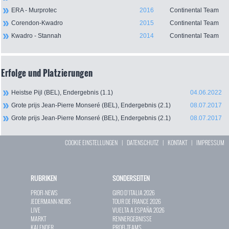
ERA - Murprotec
2016
Continental Team
Corendon-Kwadro
2015
Continental Team
Kwadro - Stannah
2014
Continental Team
Erfolge und Platzierungen
Heistse Pijl (BEL), Endergebnis (1.1)
04.06.2022
Grote prijs Jean-Pierre Monseré (BEL), Endergebnis (2.1)
08.07.2017
Grote prijs Jean-Pierre Monseré (BEL), Endergebnis (2.1)
08.07.2017
COOKIE EINSTELLUNGEN
|
DATENSCHUTZ
|
KONTAKT
|
IMPRESSUM
RUBRIKEN
SONDERSEITEN
PROFI-NEWS
GIRO D`ITALIA 2026
JEDERMANN-NEWS
TOUR DE FRANCE 2026
LIVE
VUELTA A ESPAÑA 2026
MARKT
RENNERGEBNISSE
KALENDER
PROFI-TEAMS