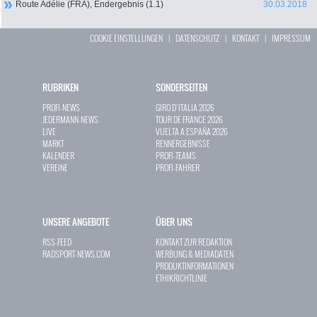
Route Adélie (FRA), Endergebnis (1.1)
30.03.2018
COOKIE EINSTELLUNGEN
|
DATENSCHUTZ
|
KONTAKT
|
IMPRESSUM
RUBRIKEN
SONDERSEITEN
PROFI-NEWS
GIRO D`ITALIA 2026
JEDERMANN-NEWS
TOUR DE FRANCE 2026
LIVE
VUELTA A ESPAÑA 2026
MARKT
RENNERGEBNISSE
KALENDER
PROFI-TEAMS
VEREINE
PROFI-FAHRER
UNSERE ANGEBOTE
ÜBER UNS
RSS-FEED
KONTAKT ZUR REDAKTION
RADSPORT-NEWS.COM
WERBUNG & MEDIADATEN
PRODUKTINFORMATIONEN
ETHIKRICHTLINIE